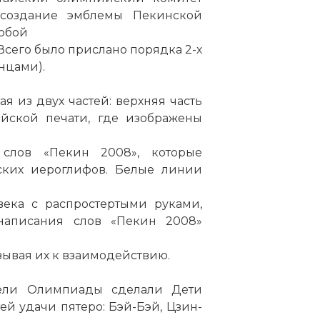
 создание эмблемы Пекинской
юбой
Всего было прислано порядка 2-х
анцами).
я из двух частей: верхняя часть
йской печати, где изображены
008 Пекин. Олимпийский факел
 слов «Пекин 2008», которые
ото статьи:
ских иероглифов. Белые линии
века с распростертыми руками,
написания слов «Пекин 2008»
зывая их к взаимодействию.
ели Олимпиады сделали Дети
ей удачи пятеро: Бэй-Бэй, Цзин-