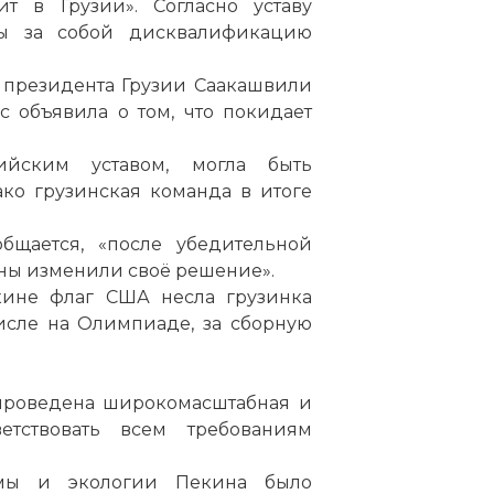
т в Грузии». Согласно уставу
бы за собой дисквалификацию
й президента Грузии Саакашвили
 объявила о том, что покидает
ийским уставом, могла быть
ко грузинская команда в итоге
общается, «после убедительной
ны изменили своё решение».
ине флаг США несла грузинка
числе на Олимпиаде, за сборную
проведена широкомасштабная и
ветствовать всем требованиям
темы и экологии Пекина было