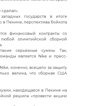
 сделал».
западных государств в итоге
 в Пекине, перспектива бойкота
тся финансовый: контракты со
я любой олимпийской сборной
ь
такие серьёзные суммы. Так,
манды является Nike и пресс-
Nike, конечно, всецело за защиту
олько велика, что сборная США
рузии, находящаяся в Пекине на
войной решила «провести акцию