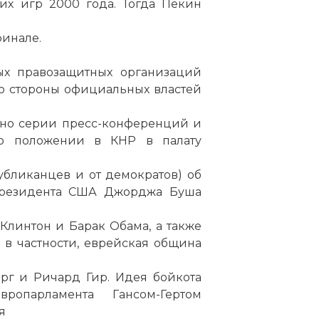
их игр 2000 года. Тогда Пекин
финале.
ых правозащитных организаций
о стороны официальных властей
ьно серии пресс-конференций и
 о положении в КНР в палату
убликанцев и от демократов) об
президента США Джорджа Буша
Клинтон и Барак Обама, а также
 в частности, еврейская община
рг и Ричард Гир. Идея бойкота
опарламента Гансом-Гертом
я