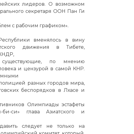
опейских лидеров. О возможном
рального секретаря ООН Пан Ги
блем с рабочим графиком».
Республики вменялось в вину
стского движения в Тибете,
КНДР,
существующие, по мнению
овека и цензурой в самой КНР.
шумными
полицией разных городов мира,
товских беспорядков в Лхасе и
ротивников Олимпиады эстафеты
-би-си» глава Азиатского и
Надавить следует не только на
 олимпийский комитет, который,