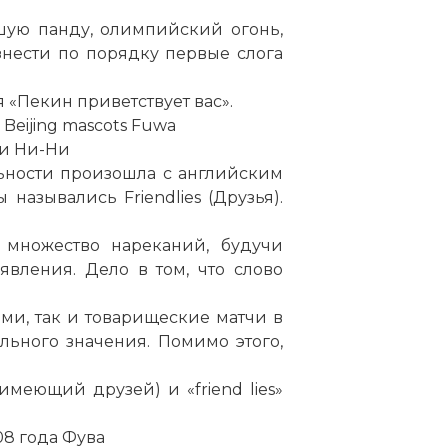
ьшую панду, олимпийский огонь,
знести по порядку первые слога
 «Пекин приветствует вас».
eijing mascots Fuwa
 и Ни-Ни
льности произошла с английским
назывались Friendlies (Друзья).
 множество нареканий, будучи
вления. Дело в том, что слово
и, так и товарищеские матчи в
льного значения. Помимо этого,
 имеющий друзей) и «friend lies»
8 года Фува