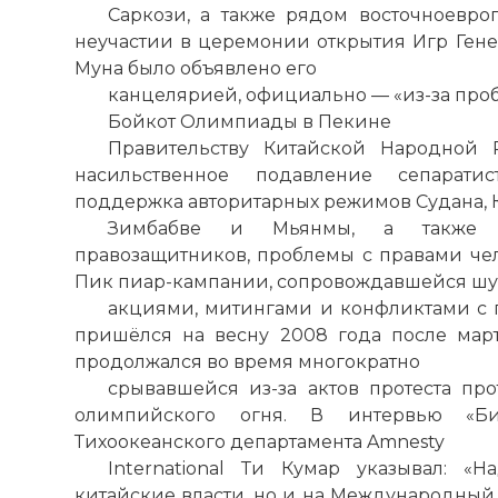
Саркози, а также рядом восточноевр
неучастии в церемонии открытия Игр Гене
Муна было объявлено его
канцелярией, официально — «из-за про
Бойкот Олимпиады в Пекине
Правительству Китайской Народной 
насильственное подавление сепарати
поддержка авторитарных режимов Судана, 
Зимбабве и Мьянмы, а также 
правозащитников, проблемы с правами чел
Пик пиар-кампании, сопровождавшейся 
акциями, митингами и конфликтами с 
пришёлся на весну 2008 года после мар
продолжался во время многократно
срывавшейся из-за актов протеста п
олимпийского огня. В интервью «Би
Тихоокеанского департамента Amnesty
International Ти Кумар указывал: «
китайские власти, но и на Международный