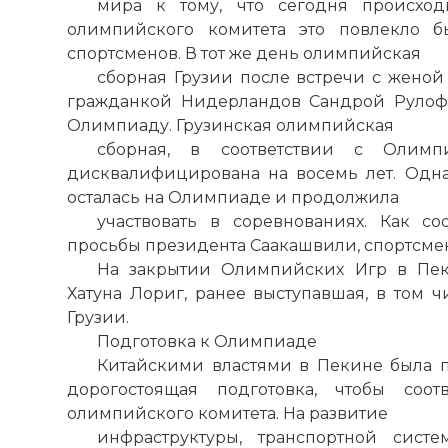
мира к тому, что сегодня происходи
олимпийского комитета это повлекло 
спортсменов. В тот же день олимпийская
сборная Грузии после встречи с жено
гражданкой Нидерландов Сандрой Рулофс
Олимпиаду. Грузинская олимпийская
сборная, в соответствии с Олимп
дисквалифицирована на восемь лет. Одна
осталась на Олимпиаде и продолжила
участвовать в соревнованиях. Как со
просьбы президента Саакашвили, спортсме
На закрытии Олимпийских Игр в Пек
Хатуна Лориг, ранее выступавшая, в том 
Грузии.
Подготовка к Олимпиаде
Китайскими властями в Пекине была 
дорогостоящая подготовка, чтобы соот
олимпийского комитета. На развитие
инфраструктуры, транспортной сис