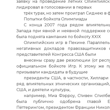
заявку на проведение летних Олимпийск
лидировал в голосовании в первых
трёх турах, но затем проиграл Сиднею в 
Попытки бойкота Олимпиады
С конца 2007 года рядом влиятельн
Запада при явной и неявной поддержке с
была поднята кампания по бойкоту XXIX
Олимпийских игр в Пекине. Параллел
негативных докладов правозащитников
представителей Конгресса США были
внесены сразу две резолюции (от респ
официальном бойкоте Игр. К этому же 
призывали кандидаты в будущие
президенты США, в частности, Хиллари 
ряд влиятельных этнических организаций,
США, и деятели культуры,
например, Миа Фэрроу, Стивен Спилбе
была публично одобрена главой Евр
Пёттерингом, президентом Франции Никол