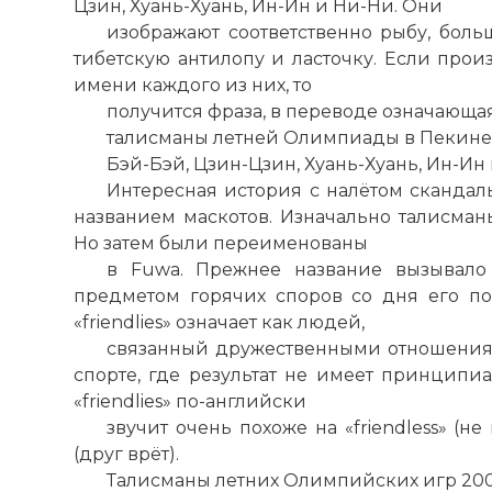
Цзин, Хуань-Хуань, Ин-Ин и Ни-Ни. Они
изображают соответственно рыбу, бол
тибетскую антилопу и ласточку. Если прои
имени каждого из них, то
получится фраза, в переводе означающая
талисманы летней Олимпиады в Пекине B
Бэй-Бэй, Цзин-Цзин, Хуань-Хуань, Ин-Ин
Интересная история с налётом сканда
названием маскотов. Изначально талисманы 
Но затем были переименованы
в Fuwa. Прежнее название вызывало
предметом горячих споров со дня его поя
«friendlies» означает как людей,
связанный дружественными отношениям
спорте, где результат не имеет принципиа
«friendlies» по-английски
звучит очень похоже на «friendless» (не
(друг врёт).
Талисманы летних Олимпийских игр 200