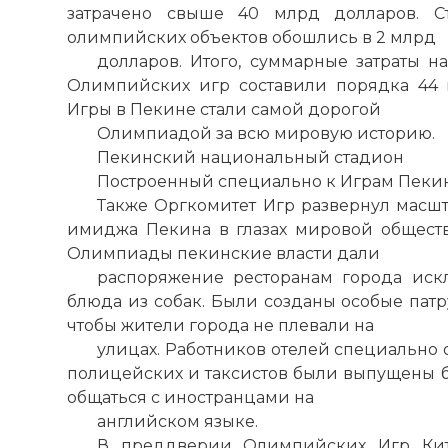
затрачено свыше 40 млрд долларов. Ст
☓
олимпийских объектов обошлись в 2 млрд
долларов. Итого, суммарные затраты 
Олимпийских игр составили порядка 44 
Игры в Пекине стали самой дорогой
Олимпиадой за всю мировую историю.
Пекинский национальный стадион
Построенный специально к Играм Пеки
Также Оргкомитет Игр развернул мас
имиджа Пекина в глазах мировой общест
Олимпиады пекинские власти дали
распоряжение ресторанам города ис
блюда из собак. Были созданы особые патр
чтобы жители города не плевали на
улицах. Работников отелей специально 
полицейских и таксистов были выпущены б
общаться с иностранцами на
английском языке.
В преддверии Олимпийских Игр Кит