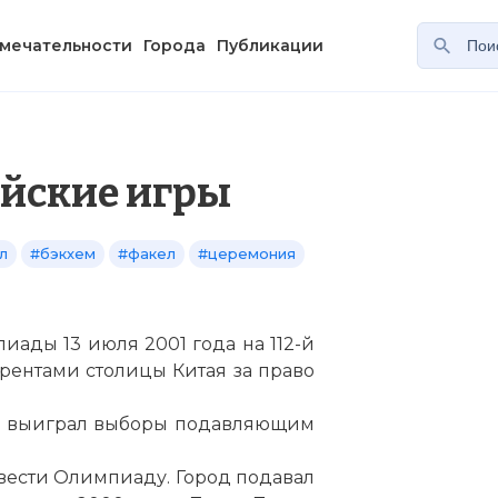
мечательности
Города
Публикации
йские игры
л
#бэкхем
#факел
#церемония
ады 13 июля 2001 года на 112-й
рентами столицы Китая за право
кин выиграл выборы подавляющим
вести Олимпиаду. Город подавал