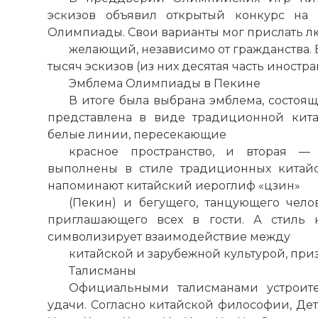
эскизов объявил открытый конкурс на
Олимпиады. Свои варианты мог прислать л
желающий, независимо от гражданства. 
тысяч эскизов (из них десятая часть иностр
Эмблема Олимпиады в Пекине
В итоге была выбрана эмблема, состояща
представлена в виде традиционной кита
белые линии, пересекающие
2
красное пространство, и вторая —
Ф
выполнены в стиле традиционных китай
напоминают китайский иероглиф «цзин»
(Пекин) и бегущего, танцующего чело
приглашающего всех в гости. А стиль 
символизирует взаимодействие между
китайской и зарубежной культурой, при
Талисманы
Официальными талисманами устроит
удачи. Согласно китайской философии, Дет