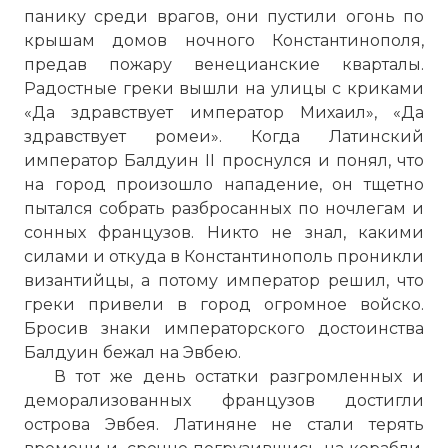
панику среди врагов, они пустили огонь по
крышам домов ночного Константинополя,
предав пожару венецианские кварталы.
Радостные греки вышли на улицы с криками
«Да здравствует император Михаил», «Да
здравствует ромеи». Когда Латинский
император Балдуин II проснулся и понял, что
на город произошло нападение, он тщетно
пытался собрать разбросанных по ночлегам и
сонных французов. Никто не знал, какими
силами и откуда в Константинополь проникли
византийцы, а потому император решил, что
греки привели в город огромное войско.
Бросив знаки императорского достоинства
Балдуин бежал на Эвбею.
В тот же день остатки разгромленных и
деморализованных французов достигли
острова Эвбея. Латиняне не стали терять