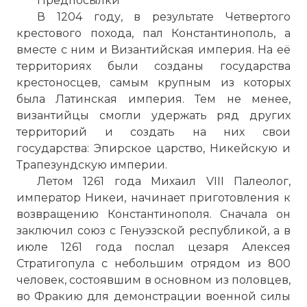
Предпосылки
В 1204 году, в результате Четвертого
крестового похода, пал Константинополь, а
вместе с ним и Византийская империя. На её
территориях были созданы государства
крестоносцев, самым крупным из которых
была Латинская империя. Тем не менее,
византийцы смогли удержать ряд других
территорий и создать на них свои
государства: Эпирское царство, Никейскую и
Трапезундскую империи.
Летом 1261 года Михаил VIII Палеолог,
император Никеи, начинает приготовления к
возвращению Константинополя. Сначала он
заключил союз с Генуэзской республикой, а в
июле 1261 года послал цезаря Алексея
Стратигопула с небольшим отрядом из 800
человек, состоявшим в основном из половцев,
во Фракию для демонстрации военной силы