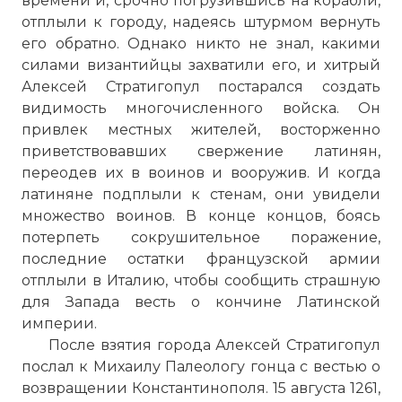
времени и, срочно погрузившись на корабли,
отплыли к городу, надеясь штурмом вернуть
его обратно. Однако никто не знал, какими
силами византийцы захватили его, и хитрый
Алексей Стратигопул постарался создать
видимость многочисленного войска. Он
привлек местных жителей, восторженно
☓
приветствовавших свержение латинян,
переодев их в воинов и вооружив. И когда
латиняне подплыли к стенам, они увидели
множество воинов. В конце концов, боясь
потерпеть сокрушительное поражение,
последние остатки французской армии
отплыли в Италию, чтобы сообщить страшную
для Запада весть о кончине Латинской
империи.
После взятия города Алексей Стратигопул
послал к Михаилу Палеологу гонца с вестью о
возвращении Константинополя. 15 августа 1261,
Это было совершенной неожиданностью,