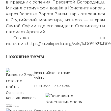
в праздник Успения Пресвятой Богородицы,
но полководцу некогда было направлять
Михаил с триумфом вошёл в Константинополь
вестовых в Никею, чтобы получать
через Золотые Ворота. Затем царь отправился
инструкции.
в Студийский монастырь, из него — в храм
Фото статьи:
Святой Софии, где его ожидали Стратигопул и
патриарх Арсений.
Ссылка на
источник:https://ru.wikipedia.org/wiki
Похожие темы
Византийско-готские
войны
19.08.0535—13.03.0554
Основание
Константинополя
330 год
Крестовые походы