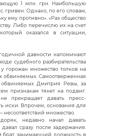
шающую 1 млн. грн. Наибольшую
. гривен. Однако, по его словам,
ьку ему противно». «Раз общество
ству. Либо перечислю их на счет
 который оказался в ситуации,
 годичной давности напоминают
оде судебного разбирательства
 у горожан множество толков на
х обвиняемых. Самоотверженная
з обвиняемых Дмитрия Ревы, за
ем признакам тянет на подвиг.
не прекращает давать пресс-
ь иски. Впрочем, основания для
— несоответствий множество.
оряк, недавно начал давать
 давал сразу после задержания.
й брат, занимающий должность в