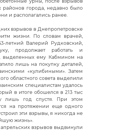
обетонные урны, после взрывов
х районов города, недавно было
 они и располагались ранее.
дних взрывов в Днепропетровске
итм жизни. По словам врачей,
63-летний Валерий Рудковский,
уку, продолжает работать и
г, выделенных ему Кабмином на
хватило лишь на покупку деталей,
аинскими «кулибиными». Затем
ого областного совета выделили
украинским специалистам удалось
орый в итоге обошелся в 213 тыс
у лишь год спустя. При этом
тся на протяжении еще одного
о устроил эти взрывы, я никогда не
йшую жизнь».
т апрельских взрывов выдвинули