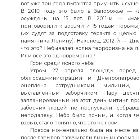
вот уже три года пытаются приучить к суще
В 2010 году это было в Запорожье — «
осуждены на 15 лет. В 2011-м — «мак
приговорили к восьми и 15 годам тюрьмы)
(их судят за подготовку теракта с цель
памятника Ленину). Наконец, 2012-й — Дне
что это? Небывалая волна терроризма на п
Или все это одновременно?
Гром среди ясного неба
Утром 27 апреля площадь перед 
облгосадминистрации и Днепропетровс
оцеплена сотрудниками милиции, 
выставленным заборчиком. Пару деся
запланированный на этот день митинг пр
заборчик людей не пропускали, собрав
неподалеку. Небо было ясным, и когда ч
взрыв, стало понятно, что это не гром.
Пресса моментально была на месте в
после взрывов озвучивали лишь информаци