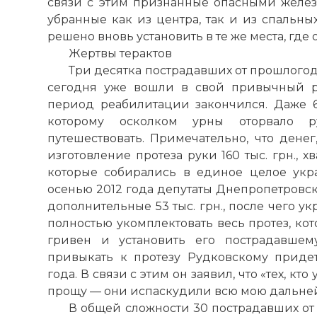
связи с этим признанные опасными желез
убранные как из центра, так и из спальны
решено вновь установить в те же места, где
Жертвы терактов
Три десятка пострадавших от прошлого
сегодня уже вошли в свой привычный р
период реабилитации закончился. Даже 
которому осколком урны оторвало р
путешествовать. Примечательно, что дене
изготовление протеза руки 160 тыс. грн., 
которые собирались в единое целое укр
осенью 2012 года депутаты Днепропетровск
дополнительные 53 тыс. грн., после чего 
полностью укомплектовать весь протез, кот
гривен и установить его пострадавшем
привыкать к протезу Рудковскому приде
года. В связи с этим он заявил, что «тех, кт
прощу — они испаскудили всю мою дальне
В общей сложности 30 пострадавших о