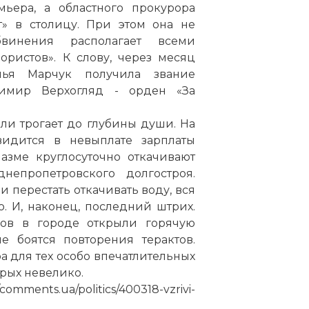
мьера, а областного прокурора
т» в столицу. При этом она не
бвинения располагает всеми
ристов». К слову, через месяц
лья Марчук получила звание
имир Верхогляд - орден «За
ли трогает до глубины души. На
идится в невыплате зарплаты
азме круглосуточно откачивают
непропетровского долгостроя.
 перестать откачивать воду, вся
. И, наконец, последний штрих.
ов в городе открыли горячую
 боятся повторения терактов.
а для тех особо впечатлительных
рых невелико.
s.ua/politics/400318-vzrivi-