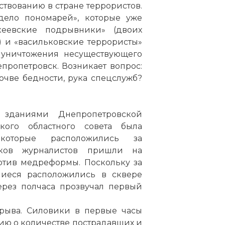
ствованию в стране террористов.
дело пономарей», которые уже
еевские подрывники» (двоих
 и «васильковские террористы»
ю уничтожения несуществующего
пропетровск. Возникает вопрос:
очве бедности, рука спецслужб?
зданиями Днепропетровской
кого областного совета была
которые расположились за
тков журналистов пришли на
отив медреформы. Поскольку за
шиеся расположились в сквере
ерез полчаса прозвучал первый
зрыва. Силовики в первые часы
ю о количестве пострадавших и