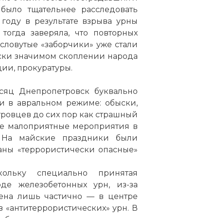
было тщательнее расследовать
 году в результате взрыва урны
тогда заверяла, что повторных
есловутые «заборчики» уже стали
ски значимом скоплении народа
ции, прокуратуры.
сяц Днепропетровск буквально
и в авральном режиме: обыски,
ровцев до сих пор как страшный
ие малоприятные мероприятия в
. На майские праздники были
аны «террористически опасные»
кольку специально принятая
де железобетонных урн, из-за
ена лишь частично — в центре
в «антитеррористических» урн. В