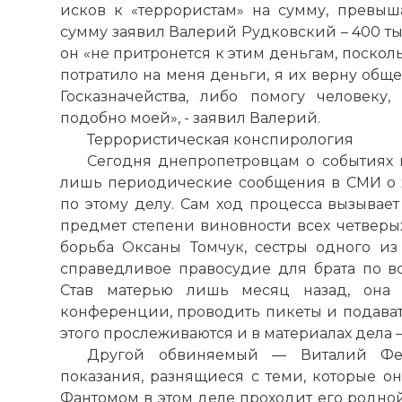
исков к «террористам» на сумму, превы
сумму заявил Валерий Рудковский – 400 тыс
он «не притронется к этим деньгам, поскол
потратило на меня деньги, я их верну обще
Госказначейства, либо помогу человеку,
подобно моей», - заявил Валерий.
Террористическая конспирология
Сегодня днепропетровцам о событиях
лишь периодические сообщения в СМИ о х
по этому делу. Сам ход процесса вызывает
предмет степени виновности всех четверы
борьба Оксаны Томчук, сестры одного и
справедливое правосудие для брата по вс
Став матерью лишь месяц назад, она 
конференции, проводить пикеты и подават
этого прослеживаются и в материалах дела 
Другой обвиняемый — Виталий Фед
☓
показания, разнящиеся с теми, которые он
Фантомом в этом деле проходит его родно