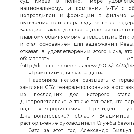
суд Киева в полной мере удовлетв
Комментарий
национальному» и компании V-TV с об
неправдивой информации в фильме «
вынесения приговора суда четверо заде
Проверочный
Заведено также уголовное дело на одного 
главному обвиняемому в терроризме Виктор
и стал основанием для задержания Ревы
отказал в удовлетворении этого иска, эт
обжаловать в Апел
(http://dnepr.comments.ua/news/2013/04/24/145
«Трамплин» для руководства
Наверняка нельзя связывать с тера
замглавы СБУ генерал-полковника в отстав
из последних дел которого стало 
Днепропетровске. А также тот факт, что п
Вернуться в 
над «террористами» Президент у
Днепропетровской области Владимира 
распоряжение руководителя Службы безопа
Зато за этот год Александр Вилкул