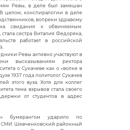
ниям Ревы, в деле был замешан
 В целом, конспиралогии в деле
Родственников, вопреки здравому
на свидания к обвиняемым.
, стала сестра Виталия Федоряка,
ельств работает в российской
й.
рудники Ревы активно участвуют в
ки высказываниям ректора
тета о Сукачеве как о «волке в
ухе 1937 года политолог Сукачев
ей этого вуза. Хотя для коллег
тета тема взрывов стала своего
держки от студентов в адрес
взрывов в Днепропетровске 27 апреля 2012
в» бумерангом ударило по
х СМИ. Шевченковский районный