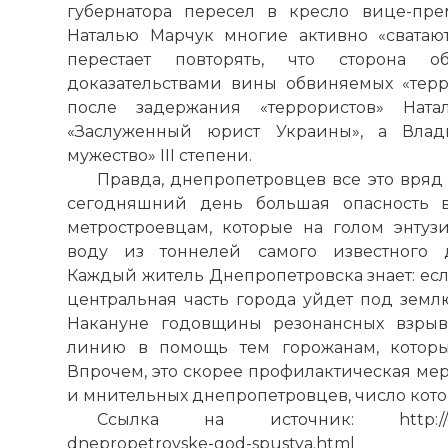
губернатора пересел в кресло вице-пре
Наталью Марчук многие активно «сватаю
перестает повторять, что сторона о
доказательствами вины обвиняемых «терро
после задержания «террористов» Ната
«Заслуженный юрист Украины», а Влад
мужество» III степени.
Правда, днепропетровцев все это вряд 
сегодняшний день большая опасность в
метростроевцам, которые на голом энтузи
воду из тоннелей самого известного д
Каждый житель Днепропетровска знает: если
центральная часть города уйдет под землю
Накануне годовщины резонансных взрыв
линию в помощь тем горожанам, которые
Впрочем, это скорее профилактическая мер
и мнительных днепропетровцев, число кото
Ссылка на источник: http://comment
dnepropetrovske-god-spustya.html