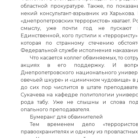
областной прокуратуре. Также, по показа
некий консультант-взрывник из Харькова.
«днепропетровских террористов» хватает. 
смыслу, уже почти год не пускают 
Единственной, кого пустили к «террористу»
которая по странному стечению обстоят
Федеральной службе исполнения наказани
Что касается коллег обвиняемых, то сот
акциях в его поддержку. И вопре
Днепропетровского национального универси
овечьей шкуре» и «циничном чудовище» в д
до сих пор числится в штате преподавател
Сукачева на кафедре политологии универси
рода табу. Уже не слышны и слова под
опального преподавателя.
Бумеранг для обвинителей
Новая серия 
Тем временем дело «террористо
Имя:
правоохранителях и одному из провластны