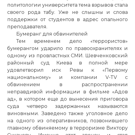
Проверочный код:
политологии университета тема взрывов стала
своего рода табу. Уже не слышны и слова
поддержки от студентов в адрес опального
преподавателя.
Бумеранг для обвинителей
Тем временем дело «террористов»
бумерангом ударило по правоохранителях и
одному из провластных СМИ. Шевченковский
районный суд Киева в полной мере
удовлетворил иск Ревы к «Первому
национальному» и компании V-TV с
обвинением в распространении
Вернуться в статью:
Взрывы в Днепропетровск
неправдивой информации в фильме «Адов
ад», в котором еще до вынесения приговора
суда четверо задержанных называются
виновными. Заведено также уголовное дело
на одного из оперативников, позвонившего
главному обвиняемому в терроризме Виктору