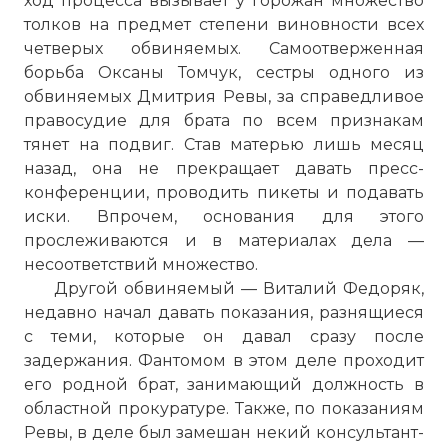
ход процесса вызывает у горожан множество
толков на предмет степени виновности всех
четверых обвиняемых. Самоотверженная
борьба Оксаны Томчук, сестры одного из
обвиняемых Дмитрия Ревы, за справедливое
правосудие для брата по всем признакам
тянет на подвиг. Став матерью лишь месяц
назад, она не прекращает давать пресс-
конференции, проводить пикеты и подавать
иски. Впрочем, основания для этого
прослеживаются и в материалах дела —
несоответствий множество.
Другой обвиняемый — Виталий Федоряк,
недавно начал давать показания, разнящиеся
с теми, которые он давал сразу после
☓
задержания. Фантомом в этом деле проходит
его родной брат, занимающий должность в
областной прокуратуре. Также, по показаниям
Ревы, в деле был замешан некий консультант-