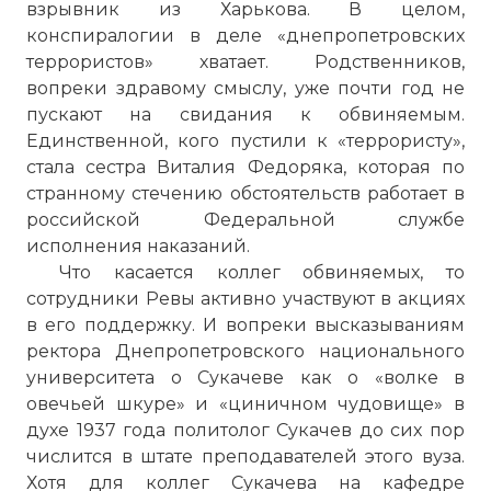
взрывник из Харькова. В целом,
конспиралогии в деле «днепропетровских
террористов» хватает. Родственников,
вопреки здравому смыслу, уже почти год не
пускают на свидания к обвиняемым.
Единственной, кого пустили к «террористу»,
стала сестра Виталия Федоряка, которая по
странному стечению обстоятельств работает в
российской Федеральной службе
исполнения наказаний.
Что касается коллег обвиняемых, то
сотрудники Ревы активно участвуют в акциях
в его поддержку. И вопреки высказываниям
ректора Днепропетровского национального
Взрывы в Днепропетровске
университета о Сукачеве как о «волке в
Имя:
овечьей шкуре» и «циничном чудовище» в
духе 1937 года политолог Сукачев до сих пор
Комментарий:
числится в штате преподавателей этого вуза.
Хотя для коллег Сукачева на кафедре