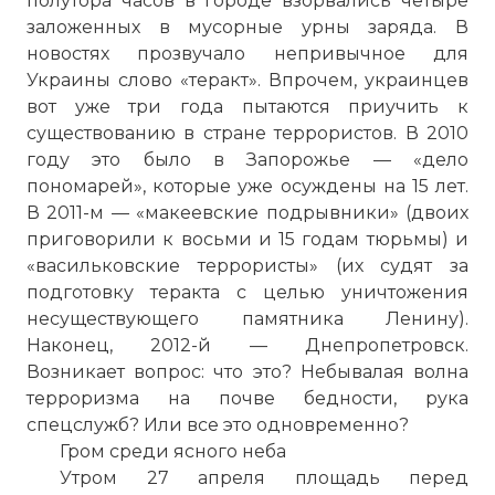
полутора часов в городе взорвались четыре
заложенных в мусорные урны заряда. В
новостях прозвучало непривычное для
Украины слово «теракт». Впрочем, украинцев
вот уже три года пытаются приучить к
существованию в стране террористов. В 2010
году это было в Запорожье — «дело
пономарей», которые уже осуждены на 15 лет.
В 2011-м — «макеевские подрывники» (двоих
приговорили к восьми и 15 годам тюрьмы) и
«васильковские террористы» (их судят за
подготовку теракта с целью уничтожения
несуществующего памятника Ленину).
Наконец, 2012-й — Днепропетровск.
Возникает вопрос: что это? Небывалая волна
терроризма на почве бедности, рука
спецслужб? Или все это одновременно?
Гром среди ясного неба
Утром 27 апреля площадь перед