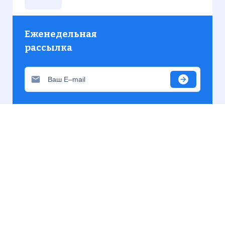
Еженедельная
рассылка
Присылаем только актуальную информацию без
лишних писем. Свежие и интересующие вас
материалы.