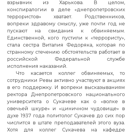
взрывник из Харькова. В целом,
конспиралогии в деле «днепропетровских
террористов» хватает. Родственников,
вопреки здравому смыслу, уже почти год не
пускают на свидания к обвиняемым.
Единственной, кого пустили к «террористу»,
стала сестра Виталия Федоряка, которая по
странному стечению обстоятельств работает в
российской Федеральной службе
исполнения наказаний.
Пятое взрывное устройство было
Что касается коллег обвиняемых, то
обезврежено до взрыва. Был ли этот
сотрудники Ревы активно участвуют в акциях
пакет бомбой неизвестно.
в его поддержку. И вопреки высказываниям
Фото статьи:
ректора Днепропетровского национального
университета о Сукачеве как о «волке в
овечьей шкуре» и «циничном чудовище» в
духе 1937 года политолог Сукачев до сих пор
числится в штате преподавателей этого вуза.
Хотя для коллег Сукачева на кафедре