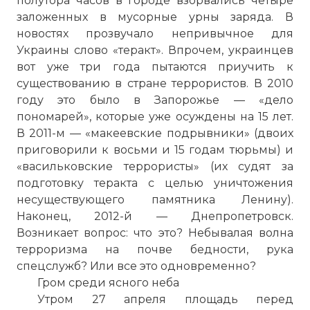
полутора часов в городе взорвались четыре
заложенных в мусорные урны заряда. В
новостях прозвучало непривычное для
Украины слово «теракт». Впрочем, украинцев
вот уже три года пытаются приучить к
существованию в стране террористов. В 2010
году это было в Запорожье — «дело
пономарей», которые уже осуждены на 15 лет.
В 2011-м — «макеевские подрывники» (двоих
приговорили к восьми и 15 годам тюрьмы) и
«васильковские террористы» (их судят за
подготовку теракта с целью уничтожения
несуществующего памятника Ленину).
Наконец, 2012-й — Днепропетровск.
Возникает вопрос: что это? Небывалая волна
терроризма на почве бедности, рука
спецслужб? Или все это одновременно?
Гром среди ясного неба
Утром 27 апреля площадь перед