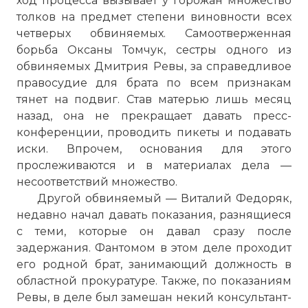
ход процесса вызывает у горожан множество
толков на предмет степени виновности всех
четверых обвиняемых. Самоотверженная
борьба Оксаны Томчук, сестры одного из
обвиняемых Дмитрия Ревы, за справедливое
правосудие для брата по всем признакам
тянет на подвиг. Став матерью лишь месяц
назад, она не прекращает давать пресс-
конференции, проводить пикеты и подавать
иски. Впрочем, основания для этого
прослеживаются и в материалах дела —
несоответствий множество.
Другой обвиняемый — Виталий Федоряк,
недавно начал давать показания, разнящиеся
с теми, которые он давал сразу после
задержания. Фантомом в этом деле проходит
его родной брат, занимающий должность в
☓
областной прокуратуре. Также, по показаниям
Ревы, в деле был замешан некий консультант-