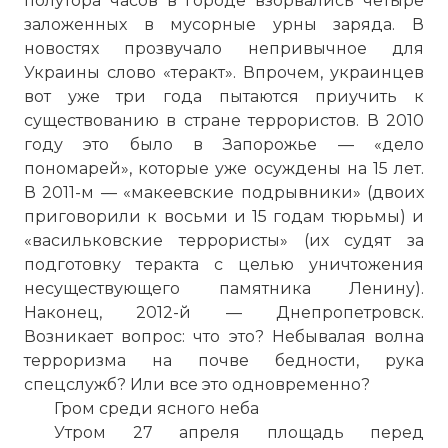
полутора часов в городе взорвались четыре
заложенных в мусорные урны заряда. В
новостях прозвучало непривычное для
Украины слово «теракт». Впрочем, украинцев
вот уже три года пытаются приучить к
существованию в стране террористов. В 2010
году это было в Запорожье — «дело
пономарей», которые уже осуждены на 15 лет.
В 2011-м — «макеевские подрывники» (двоих
приговорили к восьми и 15 годам тюрьмы) и
«васильковские террористы» (их судят за
подготовку теракта с целью уничтожения
несуществующего памятника Ленину).
Наконец, 2012-й — Днепропетровск.
Возникает вопрос: что это? Небывалая волна
терроризма на почве бедности, рука
спецслужб? Или все это одновременно?
Гром среди ясного неба
Утром 27 апреля площадь перед