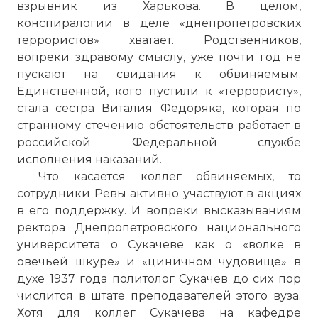
взрывник из Харькова. В целом,
конспиралогии в деле «днепропетровских
террористов» хватает. Родственников,
вопреки здравому смыслу, уже почти год не
пускают на свидания к обвиняемым.
Единственной, кого пустили к «террористу»,
стала сестра Виталия Федоряка, которая по
странному стечению обстоятельств работает в
российской Федеральной службе
исполнения наказаний.
Бомбы злоумышленники оставляли в
Что касается коллег обвиняемых, то
урнах или в сумках.
сотрудники Ревы активно участвуют в акциях
Фото статьи:
в его поддержку. И вопреки высказываниям
ректора Днепропетровского национального
университета о Сукачеве как о «волке в
овечьей шкуре» и «циничном чудовище» в
духе 1937 года политолог Сукачев до сих пор
числится в штате преподавателей этого вуза.
Хотя для коллег Сукачева на кафедре