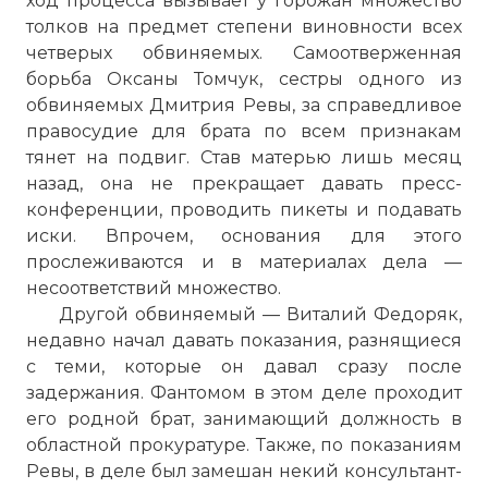
ход процесса вызывает у горожан множество
толков на предмет степени виновности всех
четверых обвиняемых. Самоотверженная
борьба Оксаны Томчук, сестры одного из
обвиняемых Дмитрия Ревы, за справедливое
правосудие для брата по всем признакам
тянет на подвиг. Став матерью лишь месяц
назад, она не прекращает давать пресс-
конференции, проводить пикеты и подавать
иски. Впрочем, основания для этого
прослеживаются и в материалах дела —
несоответствий множество.
Другой обвиняемый — Виталий Федоряк,
недавно начал давать показания, разнящиеся
с теми, которые он давал сразу после
задержания. Фантомом в этом деле проходит
его родной брат, занимающий должность в
☓
областной прокуратуре. Также, по показаниям
Ревы, в деле был замешан некий консультант-