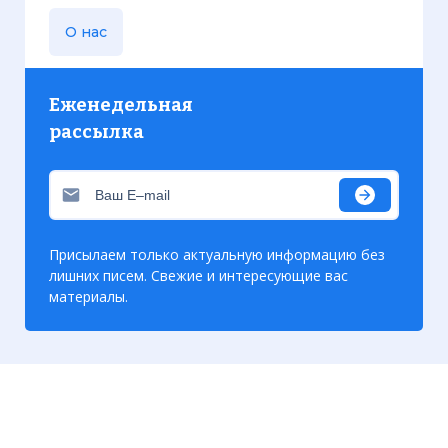
О нас
Еженедельная
рассылка
Террористы атаковали штабы
миротворцев в Бейруте - погибло около
300 человек
Фото статьи:
Присылаем только актуальную информацию без
лишних писем. Свежие и интересующие вас
материалы.