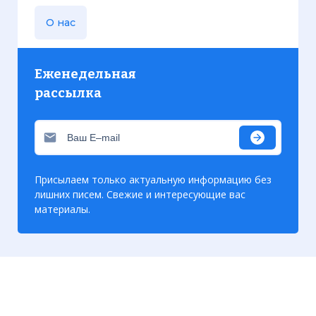
О нас
Еженедельная
рассылка
Присылаем только актуальную информацию без
лишних писем. Свежие и интересующие вас
Схематическая карта маршрута
материалы.
смертника утром 23 октября 1983 года
Фото статьи: