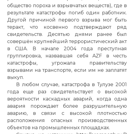
общество пороха и взрывчатых веществ), где в
результате катастрофы погиб один работник.
Другой причиной первого взрыва мог быть
☓
теракт, что косвенно подтверждают ряд
свидетельств. Десятью днями ранее был
совершён крупнейший террористический акт
в США. В начале 2004 года преступная
группировка, назвавшая себя AZF в честь
катастрофы, угрожала правительству
взрывами на транспорте, если им не заплатят
выкуп.
В любом случае, катастрофа в Тулузе 2001
года еще раз свидетельствует о высокой
вероятности каскадных аварий, когда одна
Общая сумма ущерба — 3 млрд евро.
авария порождает более разрушительную
Фото статьи:
аварию, в связи с высокой плотностью
расположения опасных производственных
объектов на промышленных площадках.