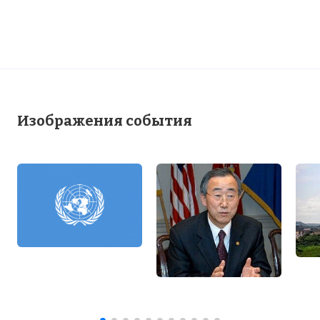
☓
Изображения события
Официальное название группировки —
«Джамаату ахлис Сунна Лиддаавати