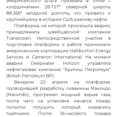
американского штата Луизиана в точке с
координатами 28.737° северной широты
88.366° западной долготы, что привело к
крупнейшему в истории США разливу нефти.
Платформа, на которой произошла авария,
принадлежала швейцарской компании
Transocean. Непосредственное участие в
подготовке платформы к работе принимали
американские корпорации Halliburton Energy
Services и Cameron International. На момент
аварии Deepwater Horizon управляла
нефтегазовая компания "Бритиш Петролеум"
(Вritish Petroleum BP).
Вечером 20 апреля на платформе,
проводившей разработку скважины Макондо
(Macondo), прогремел мощный взрыв газа,
после чего на установке начался пожар,
попытки потушить который оказались
тщетными. После 36-часового пожара