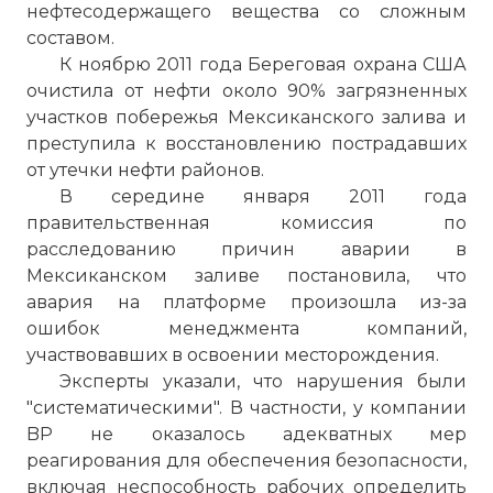
нефтесодержащего вещества со сложным
составом.
К ноябрю 2011 года Береговая охрана США
очистила от нефти около 90% загрязненных
участков побережья Мексиканского залива и
преступила к восстановлению пострадавших
от утечки нефти районов.
В середине января 2011 года
правительственная комиссия по
☓
расследованию причин аварии в
Мексиканском заливе постановила, что
авария на платформе произошла из-за
ошибок менеджмента компаний,
участвовавших в освоении месторождения.
Эксперты указали, что нарушения были
"систематическими". В частности, у компании
BP не оказалось адекватных мер
Нефтяное пятно движется к дельте
реагирования для обеспечения безопасности,
Миссисипи.
включая неспособность рабочих определить