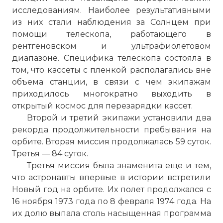
☓
исследованиям. Наиболее результативными
из них стали наблюдения за Солнцем при
помощи телескопа, работающего в
рентгеновском и ультрафиолетовом
диапазоне. Специфика телескопа состояла в
том, что кассеты с пленкой располагались вне
объема станции, в связи с чем экипажам
приходилось многократно выходить в
открытый космос для перезарядки кассет.
Второй и третий экипажи установили два
рекорда продолжительности пребывания на
орбите. Вторая миссия продолжалась 59 суток.
Третья — 84 суток.
Третья миссия была знаменита еще и тем,
что астронавты впервые в истории встретили
«Скайлэб» была выведена на орбиту 14
Новый год на орбите. Их полет продолжался с
мая 1973 года ракетой-носителем
16 ноября 1973 года по 8 февраля 1974 года. На
«Сатурн-5»
их долю выпала столь насыщенная программа