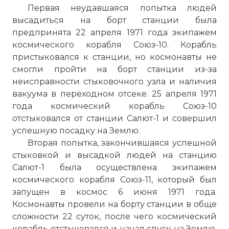
Первая неудавшаяся попытка людей
высадиться на борт станции была
предпринята 22 апреля 1971 года экипажем
космического корабля Союз-10. Корабль
пристыковался к станции, но космонавты не
смогли пройти на борт станции из-за
неисправности стыковочного узла и наличия
вакуума в переходном отсеке. 25 апреля 1971
года космический корабль Союз-10
отстыковался от станции Салют-1 и совершил
успешную посадку на Землю.
Вторая попытка, закончившаяся успешной
стыковкой и высадкой людей на станцию
Салют-1 была осуществлена экипажем
космического корабля Союз-11, который был
запущен в космос 6 июня 1971 года.
Космонавты провели на борту станции в обще
сложности 22 суток, после чего космический
корабль отстыковался и начал спуск на Землю.