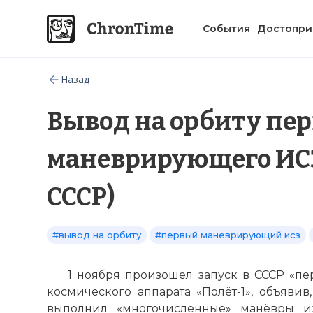
События
Достопри
Назад
Вывод на орбиту пер
маневрирующего ИСЗ 
СССР)
#вывод на орбиту
#первый маневрирующий исз
1 ноября произошел запуск в СССР «п
космического аппарата «Полёт-1», объявив,
выполнил «многочисленные» манёвры и