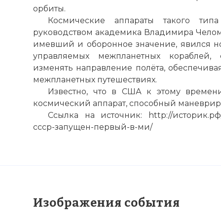
орбиты.
Космические аппараты такого тип
руководством академика Владимира Челоме
имевший и оборонное значение, явился н
управляемых межпланетных кораблей, 
изменять направление полёта, обеспечива
межпланетных путешествиях.
Известно, что в США к этому времен
космический аппарат, способный маневриро
Ссылка на источник: http://историк.рф/h
ссср-запущен-первый-в-ми/
Изображения события