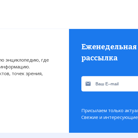
Еженедельная
рассылка
ю энциклопедию, где
 информацию.
тов, точек зрения,
Присылаем только актуа
Свежие и интересующие 