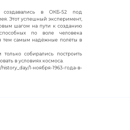
а создавались в ОКБ-52 под
я. Этот успешный эксперимент,
овым шагом на пути к созданию
способных по воле человека
я тем самым надёжные полёты в
и только собирались построить
вать в условиях космоса.
istory_day/1-ноября-1963-года-в-