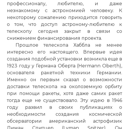
профессионалу, любителю, и даже
незнакомому с астрономией человеку. К
некоторому сожалению приходится говорить
о том, что доступ астроному-любителю к
телескопу сегодня закрыт в связи со
"Расширяющаяся Вселенная":
снижением финансирования проекта.
фотографии телескопа "Хаббл", изд-во
Прошлое телескопа Хаббла не менее
Taschen
интересно его настоящего. Впервые идея
Фото статьи:
создания подобной установки возникла еще в
1923 году у Германа Оберта (Hermann Oberth),
основателя ракетной техники Германии.
Именно он первым сказал о возможности
доставки телескопа на околоземную орбиту
при помощи ракеты, хотя даже самих ракет
тогда еще не существовало. Эту идею в 1946
году развил в своих публикациях о
необходимости создания космической
обсерватории американский астрофизик
Лиман Спитцер (Lyman Spitzer). Он