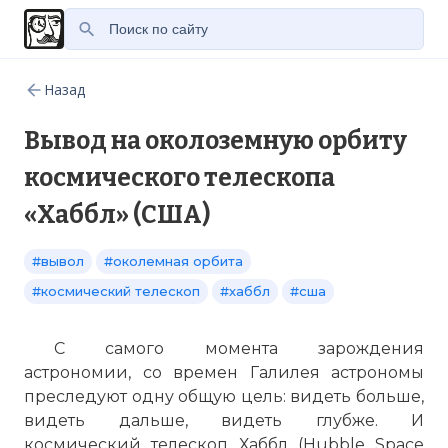
Назад
Вывод на околоземную орбиту
космического телескопа
«Хаббл» (США)
#вывол
#околемная орбита
#космический телескоп
#хаббл
#сша
С самого момента зарождения
астрономии, со времен Галилея астрономы
преследуют одну общую цель: видеть больше,
видеть дальше, видеть глубже. И
космический телескоп Хаббл (Hubble Space