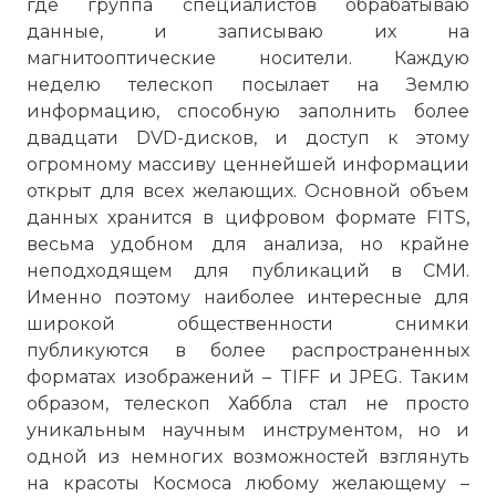
где группа специалистов обрабатываю
данные, и записываю их на
магнитооптические носители. Каждую
неделю телескоп посылает на Землю
информацию, способную заполнить более
двадцати DVD-дисков, и доступ к этому
огромному массиву ценнейшей информации
открыт для всех желающих. Основной объем
данных хранится в цифровом формате FITS,
Вскоре после запуска телескопа
весьма удобном для анализа, но крайне
выявился дефект в его главном зеркале,
неподходящем для публикаций в СМИ.
что делало все снимки нечеткими
Именно поэтому наиболее интересные для
Фото статьи:
широкой общественности снимки
публикуются в более распространенных
форматах изображений – TIFF и JPEG. Таким
образом, телескоп Хаббла стал не просто
уникальным научным инструментом, но и
одной из немногих возможностей взглянуть
на красоты Космоса любому желающему –