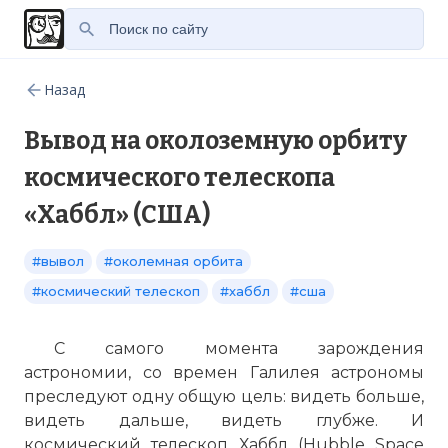
Назад
Вывод на околоземную орбиту
космического телескопа
«Хаббл» (США)
#вывол
#околемная орбита
#космический телескоп
#хаббл
#сша
С самого момента зарождения
астрономии, со времен Галилея астрономы
преследуют одну общую цель: видеть больше,
видеть дальше, видеть глубже. И
космический телескоп Хаббл (Hubble Space