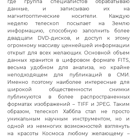
где группа специалистов обрабатываю
данные, и записываю их на
магнитооптические носители. Каждую
Общий вид телескопа «Хаббл»
неделю телескоп посылает на Землю
Фото статьи:
информацию, способную заполнить более
двадцати DVD-дисков, и доступ к этому
огромному массиву ценнейшей информации
открыт для всех желающих. Основной объем
данных хранится в цифровом формате FITS,
весьма удобном для анализа, но крайне
неподходящем для публикаций в СМИ.
Именно поэтому наиболее интересные для
широкой общественности снимки
публикуются в более распространенных
форматах изображений – TIFF и JPEG. Таким
образом, телескоп Хаббла стал не просто
уникальным научным инструментом, но и
одной из немногих возможностей взглянуть
на красоты Космоса любому желающему –