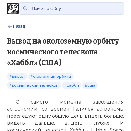
Назад
Вывод на околоземную орбиту
космического телескопа
«Хаббл» (США)
#вывол
#околемная орбита
#космический телескоп
#хаббл
#сша
С самого момента зарождения
астрономии, со времен Галилея астрономы
преследуют одну общую цель: видеть больше,
видеть дальше, видеть глубже. И
космический телескоп Хаббл (Hubble Space