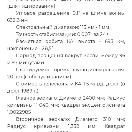
(для гидирования)
Угловое разрешение: 0,1" на длине волны
632,8 нм
Спектральный диапазон: 115 нм - 1 мм
Вернуться в статью:
Вывод на
Точность стабилизации: 0,007" за 24 ч
околоземную орбиту космического
Расчетная орбита КА: высота - 693 км,
телескопа «Хаббл» (США)
наклонение - 28,5°
Период вращения вокруг Зесли: между 96
и 97 минутами
Планируемое время функционирования:
20 лет (с обслуживанием)
Стоимость телескопа и КА: 1,5 млрд. долл. (в
долл. 1989 г.)
Главное зеркало: Диаметр 2400 мм; Радиус
кривизны 11 040 мм; Квадрат эксцентриситета
1,0022985
Вторичное зеркало: Диаметр 310 мм;
Радиус кривизны 1,358 мм; Квадрат