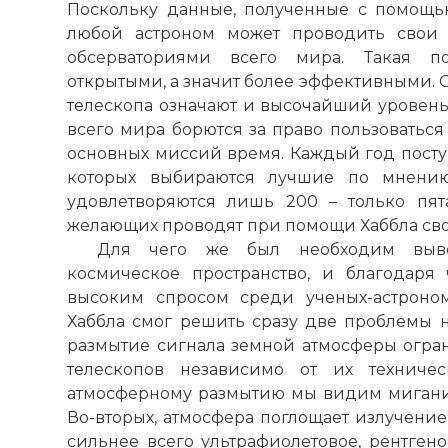
Поскольку данные, полученные с помощь
любой астроном может проводить свои 
обсерваториями всего мира. Такая по
открытыми, а значит более эффективными.
телескопа означают и высочайший уровень 
всего мира борются за право пользоваться
основных миссий время. Каждый год поступ
которых выбираются лучшие по мнению 
удовлетворяются лишь 200 – только пят
желающих проводят при помощи Хаббла сво
Для чего же был необходим выво
космическое пространство, и благодаря 
высоким спросом среди ученых-астроном
Хаббла смог решить сразу две проблемы н
размытие сигнала земной атмосферы огра
телескопов независимо от их техничес
атмосферному размытию мы видим мигание 
Во-вторых, атмосфера поглощает излучени
сильнее всего ультрафиолетовое, рентгено