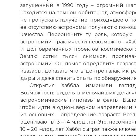
запущенный в 1990 году – огромный шаг
находится на земной орбите над атмосферо
не пропускать излучение, приходящее от к
ее отсутствию астрономы получают с помо
качества. Переоценить ту роль, которую
астрономии практически невозможно – «Хаб
и долговременных проектов космического
Землю сотни тысяч снимков, пролив
астрономии. Он помог определить возрас
квазары, доказать, что в центре галактик
дыры и даже ставить опыты по обнаружени
Открытия Хаббла изменили взгляд
Возможность видеть в мельчайших деталях
астрономические гипотезы в факты. Был
чтобы идти в одном верном направлении. 
из основных – определение возраста Всел
оценивают в 13 – 14 млрд. лет. Это, несомн
10 – 20 млрд. лет. Хаббл сыграл также клю