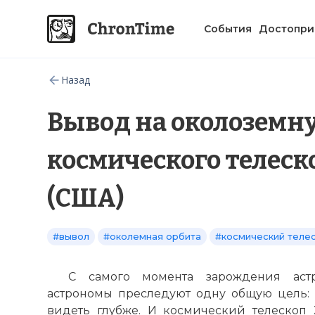
События
Достопри
Назад
Вывод на околоземн
космического телеск
(США)
#вывол
#околемная орбита
#космический теле
С самого момента зарождения аст
астрономы преследуют одну общую цель: 
видеть глубже. И космический телескоп Х