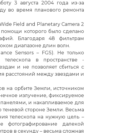
боту 3 августа 2004 года из-за
оду во время планового ремонта
ide Field and Planetary Camera 2
 помощи которого было сделано
афий. Благодаря 48 фильтрам
роком диапазоне длин волн.
ance Sensors – FGS). Не только
 телескопа в пространстве -
здам и не позволяет сбиться с
рения» — один из самых известных снимков, получе
ия расстояний между звездами и
 Рождение новых звёзд в Туманности Орёл
ов на орбите Земли, источником
лнечное излучение, фиксируемое
панелями, и накапливаемое для
 теневой стороне Земли. Весьма
ия телескопа на нужную цель –
е фотографирование далекой
етров в секунду – весьма сложная