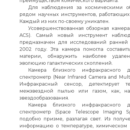
преимуществом комического варианта.
☓
Для наблюдения за космическими об
рядом научных инструментов, работающих 
Каждый из них по-своему уникален.
Усовершенствованная обзорная камера 
ACS). Самый новый инструмент наблю
предназначен для исследований ранней 
2002 году. Эта камера помогла состави
материи, обнаружить наиболее удале
эволюцию галактических скоплений.
Камера близкого инфракрасного д
спектрометр (Near Infrared Camera and Mult
Инфракрасный сенсор, детектирует т
межзвездной пылью или газом, как, на
звездообразования.
Камера близкого инфракрасного д
спектрометр (Space Telescope Imaging Sp
подобно призме, разлагая свет. Из получ
информацию о температуре, химическом 