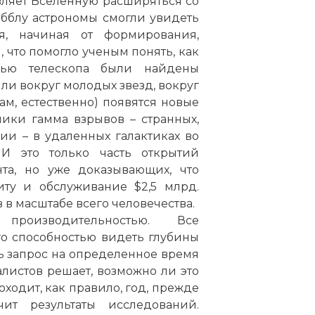
авляет Вселенную расширяться со
абблу астрономы смогли увидеть
я, начиная от формирования,
что помогло ученым понять, как
щью телескопа были найдены
ли вокруг молодых звезд, вокруг
м, естественно) появятся новые
ики гамма взрывов – странных,
и – в удаленных галактиках во
 И это только часть открытий
нта, но уже доказывающих, что
иту и обслуживание $2,5 млрд.
в масштабе всего человечества.
производительностью. Все
го способностью видеть глубины
ь запрос на определенное время
алистов решает, возможно ли это
ходит, как правило, год, прежде
ит результаты исследований.