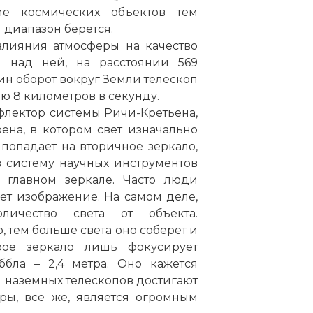
ие космических объектов тем
 диапазон берется.
влияния атмосферы на качество
я над ней, на расстоянии 569
ин оборот вокруг Земли телескоп
ью 8 километров в секунду.
флектор системы Ричи-Кретьена,
на, в котором свет изначально
 попадает на вторичное зеркало,
 систему научных инструментов
в главном зеркале. Часто люди
ет изображение. На самом деле,
ичество света от объекта.
, тем больше света оно соберет и
рое зеркало лишь фокусирует
ббла – 2,4 метра. Оно кажется
л наземных телескопов достигают
еры, все же, является огромным