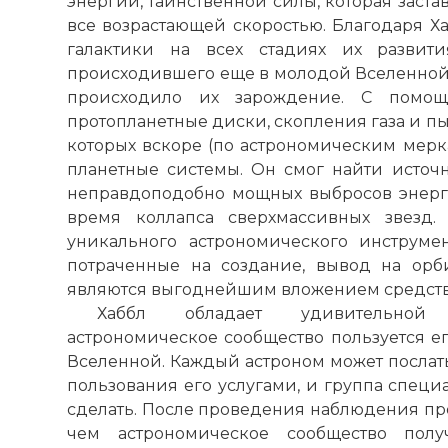
энергии, таинственной силы, которая заст
все возрастающей скоростью. Благодаря Х
галактики на всех стадиях их развити
происходившего еще в молодой Вселенной, 
происходило их зарождение. С помо
протопланетные диски, скопления газа и пы
которых вскоре (по астрономическим мерка
планетные системы. Он смог найти источн
неправдоподобно мощных выбросов энерги
время коллапса сверхмассивных звезд.
уникального астрономического инструме
потраченные на создание, вывод на орб
являются выгоднейшим вложением средств 
Хаббл обладает удивительной 
астрономическое сообщество пользуется е
Вселенной. Каждый астроном может послат
пользования его услугами, и группа специ
сделать. После проведения наблюдения про
чем астрономическое сообщество получ