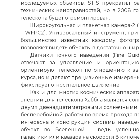
исследуемых объектов. STIS прекратил ра
технических неисправностей, но в 2008 г
телескопа будет отремонтирован.
Широкоугольная и планетная камера-2 (W
– WFPC2). Универсальный инструмент, при
большинство известных каждому фотогр
позволяет видеть объекты в достаточно ши
Датчики точного наведения (Fine Guid
отвечают за управление и ориентацию
ориентируют телескоп по отношению к зве
«Столпы Тво
курса, но и делают прецизионные измерен
телескопом.
фиксирует относительное движение.
Фото статьи:
Как и для многих космических аппарат
энергии для телескопа Хаббла является со
двумя двенадцатиметровыми солнечными 
бесперебойной работы во время прохода по
интересна и конструкция системы наведен
объект во Вселенной – ведь успешно
галактики или квазара на скорости 8 килом