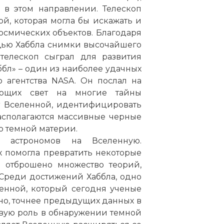
 в этом направлении. Телескоп
й, которая могла бы искажать и
осмических объектов. Благодаря
щью Хаббла снимки высочайшего
 телескоп сыграл для развития
бл» – один из наиболее удачных
 агентства NASA. Он послал на
ающих свет на многие тайны
т Вселенной, идентифицировать
 располагаются массивные черные
ю темной материи.
 астрономов на Вселенную.
 помогла превратить некоторые
о отброшено множество теорий,
Среди достижений Хаббла, одно
енной, который сегодня ученые
енно, точнее предыдущих данных в
чевую роль в обнаружении темной