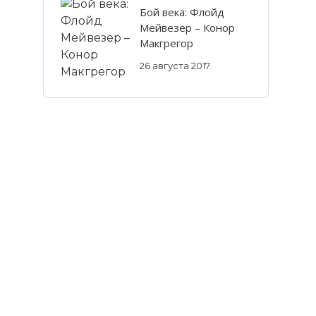
Бой века: Флойд
Мейвезер – Конор
Макгрегор
26 августа 2017