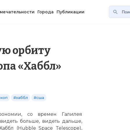
мечательности
Города
Публикации
ую орбиту
опа «Хаббл»
скоп
#хаббл
#сша
рономии, со времен Галилея
видеть больше, видеть дальше,
аббл (Hubble Space Telescope),