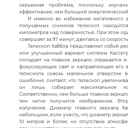
серьезная проблема, поскольку изучен
эффективнее, чем больший энергетический
И именно во избежание негативного 
получаемых снимков телескоп находитс
километров над поверхностью. При этом од
совершает за 97 минут, двигаясь со скорост
Телескоп Хаббла представляет собой ре
или улучшенный вариант системы Кассегре
попадает на главное зеркало, отражается и
фокусирующее свет и направляющее его в
телескопа сквозь маленькое отверстие 
ошибочно считают, что телескоп увеличива
он лишь собирает максимальное кол
Соответственно, чем больше главное зеркало
тем четче получится изображение. Вто
излучение. Диаметр главного зеркала Ха
небольшим, если учесть, что диаметр зерка
10 метров и более, но отсутствие атмосф