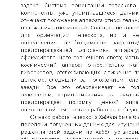
задача. Система ориентации телескоп
компоненты: уже упоминавшиеся датчик
отмечают положение аппарата относительно
положения относительно Солнца – не толь
для ориентации телескопа, но и не
определения необходимости закрытия/
предотвращающей «сгорание» аппара
сфокусированного солнечного света; маг
космический аппарат относительно маг
гироскопов, отслеживающих движение те
детектор, следящий за положением теле
звезды. Все это обеспечивает не тол
телескопом, «прицеливания» на нужны
предотвращает поломку ценной аппа
оперативной заменить на работоспособную.
Однако работа телескопа Хаббла была б
передачи полученных данных для изучения
решения этой задачи на Хаббл установи