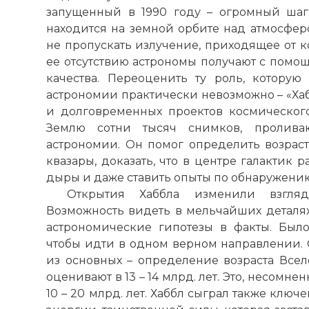
запущенный в 1990 году – огромный шаг
находится на земной орбите над атмосферо
не пропускать излучение, приходящее от к
ее отсутствию астрономы получают с помо
качества. Переоценить ту роль, которую
астрономии практически невозможно – «Хаб
и долговременных проектов космического
Землю сотни тысяч снимков, пролив
астрономии. Он помог определить возрас
квазары, доказать, что в центре галактик
дыры и даже ставить опыты по обнаружени
Открытия Хаббла изменили взгляд
Возможность видеть в мельчайших деталях
астрономические гипотезы в факты. Был
чтобы идти в одном верном направлении. 
из основных – определение возраста Всел
оценивают в 13 – 14 млрд. лет. Это, несомн
10 – 20 млрд. лет. Хаббл сыграл также клю