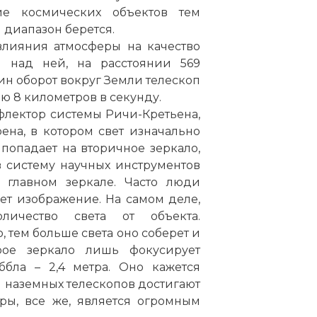
ие космических объектов тем
 диапазон берется.
влияния атмосферы на качество
я над ней, на расстоянии 569
ин оборот вокруг Земли телескоп
ью 8 километров в секунду.
флектор системы Ричи-Кретьена,
на, в котором свет изначально
 попадает на вторичное зеркало,
 систему научных инструментов
в главном зеркале. Часто люди
ет изображение. На самом деле,
ичество света от объекта.
, тем больше света оно соберет и
рое зеркало лишь фокусирует
ббла – 2,4 метра. Оно кажется
л наземных телескопов достигают
еры, все же, является огромным