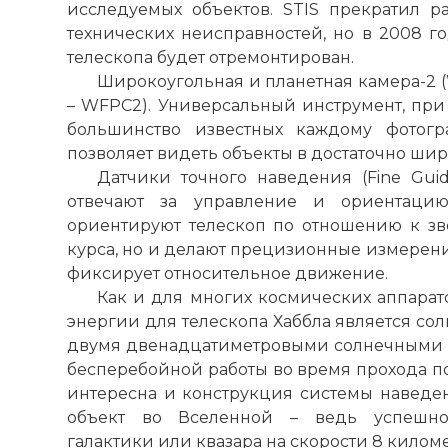
исследуемых объектов. STIS прекратил ра
технических неисправностей, но в 2008 г
телескопа будет отремонтирован.
Широкоугольная и планетная камера-2 (W
– WFPC2). Универсальный инструмент, при
большинство известных каждому фотогр
позволяет видеть объекты в достаточно ши
Датчики точного наведения (Fine Guid
отвечают за управление и ориентацию
ориентируют телескоп по отношению к зве
курса, но и делают прецизионные измерен
Работы на т
фиксирует относительное движение.
Фото статьи:
Как и для многих космических аппарат
энергии для телескопа Хаббла является со
двумя двенадцатиметровыми солнечными 
бесперебойной работы во время прохода по
интересна и конструкция системы наведен
объект во Вселенной – ведь успешно
галактики или квазара на скорости 8 килом