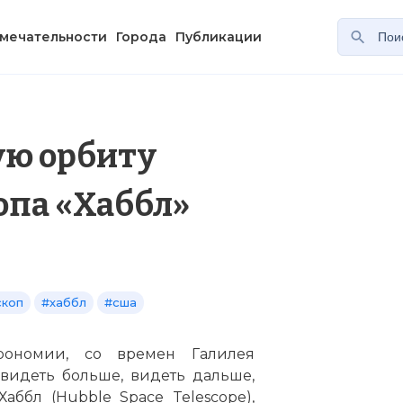
мечательности
Города
Публикации
ую орбиту
опа «Хаббл»
скоп
#хаббл
#сша
рономии, со времен Галилея
видеть больше, видеть дальше,
аббл (Hubble Space Telescope),