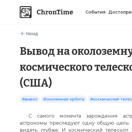
События
Достопри
Назад
Вывод на околоземн
космического телеск
(США)
#вывол
#околемная орбита
#космический теле
С самого момента зарождения аст
астрономы преследуют одну общую цель: 
видеть глубже. И космический телескоп Х