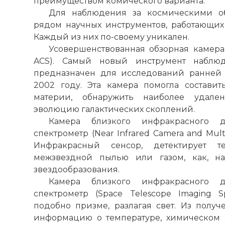
преимуществом комического варианта.
☓
Для наблюдения за космическими об
рядом научных инструментов, работающих 
Каждый из них по-своему уникален.
Усовершенствованная обзорная камера 
ACS). Самый новый инструмент наблю
предназначен для исследований ранней 
2002 году. Эта камера помогла состави
материи, обнаружить наиболее удале
эволюцию галактических скоплений.
Камера близкого инфракрасного д
спектрометр (Near Infrared Camera and Mult
Инфракрасный сенсор, детектирует т
межзвездной пылью или газом, как, на
звездообразования.
Камера близкого инфракрасного д
спектрометр (Space Telescope Imaging Sp
подобно призме, разлагая свет. Из получ
информацию о температуре, химическом 