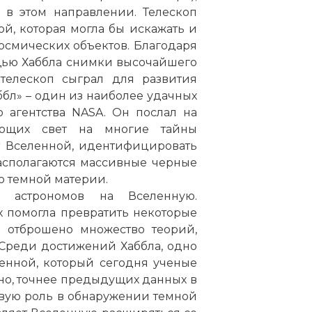
 в этом направлении. Телескоп
й, которая могла бы искажать и
осмических объектов. Благодаря
щью Хаббла снимки высочайшего
 телескоп сыграл для развития
бл» – один из наиболее удачных
 агентства NASA. Он послал на
ающих свет на многие тайны
т Вселенной, идентифицировать
 располагаются массивные черные
ю темной материи.
 астрономов на Вселенную.
 помогла превратить некоторые
о отброшено множество теорий,
Среди достижений Хаббла, одно
енной, который сегодня ученые
енно, точнее предыдущих данных в
чевую роль в обнаружении темной