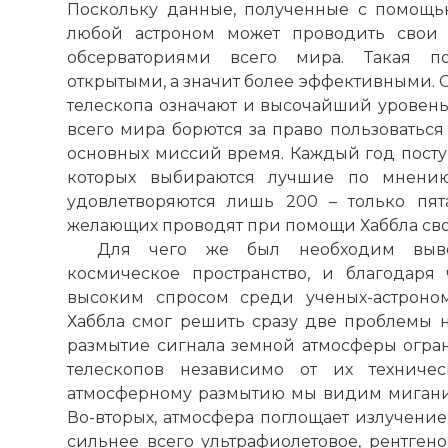
Поскольку данные, полученные с помощь
любой астроном может проводить свои 
обсерваториями всего мира. Такая по
открытыми, а значит более эффективными.
телескопа означают и высочайший уровень 
всего мира борются за право пользоваться
основных миссий время. Каждый год поступ
которых выбираются лучшие по мнению 
удовлетворяются лишь 200 – только пят
желающих проводят при помощи Хаббла сво
Для чего же был необходим выво
космическое пространство, и благодаря 
высоким спросом среди ученых-астроном
Хаббла смог решить сразу две проблемы н
размытие сигнала земной атмосферы огра
телескопов независимо от их техничес
атмосферному размытию мы видим мигание 
Во-вторых, атмосфера поглощает излучени
сильнее всего ультрафиолетовое, рентгено