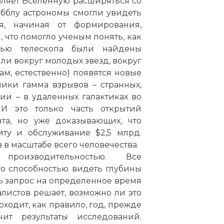
авляет Вселенную расширяться со
абблу астрономы смогли увидеть
я, начиная от формирования,
что помогло ученым понять, как
щью телескопа были найдены
ли вокруг молодых звезд, вокруг
м, естественно) появятся новые
ики гамма взрывов – странных,
и – в удаленных галактиках во
 И это только часть открытий
нта, но уже доказывающих, что
иту и обслуживание $2,5 млрд.
в масштабе всего человечества.
производительностью. Все
го способностью видеть глубины
ь запрос на определенное время
алистов решает, возможно ли это
ходит, как правило, год, прежде
ит результаты исследований.