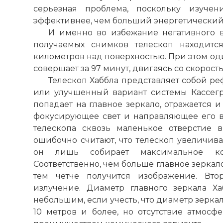
серьезная проблема, поскольку изучен
эффективнее, чем больший энергетический
И именно во избежание негативного 
получаемых снимков телескоп находитс
километров над поверхностью. При этом од
совершает за 97 минут, двигаясь со скорост
Телескоп Хаббла представляет собой ре
или улучшенный вариант системы Кассегре
попадает на главное зеркало, отражается и
фокусирующее свет и направляющее его в
телескопа сквозь маленькое отверстие 
ошибочно считают, что телескоп увеличива
он лишь собирает максимальное кол
Соответственно, чем больше главное зеркало
тем четче получится изображение. Вто
излучение. Диаметр главного зеркала Ха
небольшим, если учесть, что диаметр зерка
10 метров и более, но отсутствие атмосф