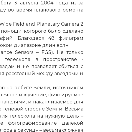
боту 3 августа 2004 года из-за
оду во время планового ремонта
ide Field and Planetary Camera 2
 помощи которого было сделано
афий. Благодаря 48 фильтрам
роком диапазоне длин волн.
ance Sensors – FGS). Не только
 телескопа в пространстве -
здам и не позволяет сбиться с
ия расстояний между звездами и
елескопе во время первой экспедиции
ов на орбите Земли, источником
лнечное излучение, фиксируемое
панелями, и накапливаемое для
 теневой стороне Земли. Весьма
ия телескопа на нужную цель –
е фотографирование далекой
етров в секунду – весьма сложная