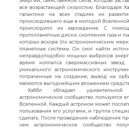
энергии, таинственной силы, которая заст
все возрастающей скоростью. Благодаря Х
галактики на всех стадиях их развити
происходившего еще в молодой Вселенной, 
происходило их зарождение. С помо
протопланетные диски, скопления газа и пы
которых вскоре (по астрономическим мерка
планетные системы. Он смог найти источн
неправдоподобно мощных выбросов энерги
время коллапса сверхмассивных звезд.
уникального астрономического инструме
потраченные на создание, вывод на орб
являются выгоднейшим вложением средств 
Хаббл обладает удивительной 
астрономическое сообщество пользуется е
Вселенной. Каждый астроном может послат
пользования его услугами, и группа специ
сделать. После проведения наблюдения про
чем астрономическое сообщество получ