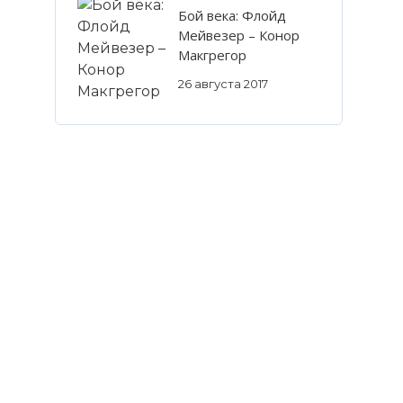
Бой века: Флойд
Мейвезер – Конор
Макгрегор
26 августа 2017