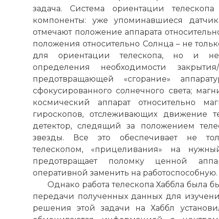
задача. Система ориентации телескоп
компоненты: уже упоминавшиеся датчик
отмечают положение аппарата относительно
положения относительно Солнца – не толь
для ориентации телескопа, но и не
определения необходимости закрытия/
предотвращающей «сгорание» аппара
сфокусированного солнечного света; маг
космический аппарат относительно маг
гироскопов, отслеживающих движение те
детектор, следящий за положением теле
звезды. Все это обеспечивает не тол
телескопом, «прицеливания» на нужны
предотвращает поломку ценной аппа
оперативной заменить на работоспособную.
Однако работа телескопа Хаббла была б
передачи полученных данных для изучения
решения этой задачи на Хаббл установи