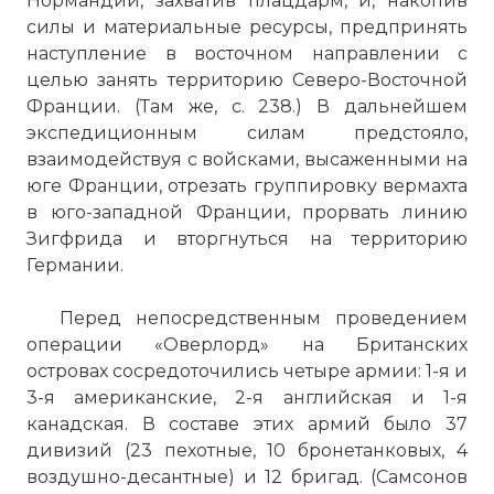
Нормандии, захватив плацдарм, и, накопив
силы и материальные ресурсы, предпринять
наступление в восточном направлении с
целью занять территорию Северо-Восточной
Франции. (Там же, с. 238.) В дальнейшем
экспедиционным силам предстояло,
взаимодействуя с войсками, высаженными на
юге Франции, отрезать группировку вермахта
в юго-западной Франции, прорвать линию
Зигфрида и вторгнуться на территорию
Германии.
Перед непосредственным проведением
операции «Оверлорд» на Британских
островах сосредоточились четыре армии: 1-я и
3-я американские, 2-я английская и 1-я
канадская. В составе этих армий было 37
дивизий (23 пехотные, 10 бронетанковых, 4
воздушно-десантные) и 12 бригад. (Самсонов