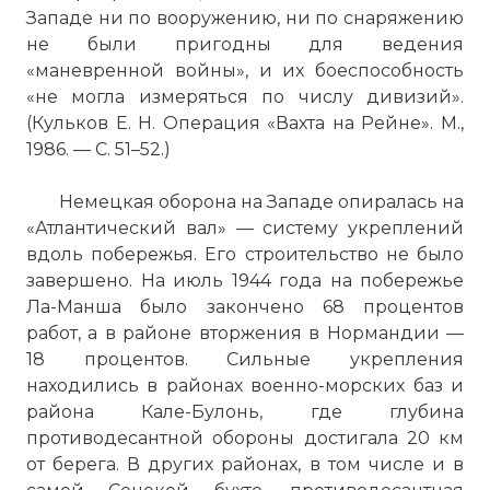
Западе ни по вооружению, ни по снаряжению
не были пригодны для ведения
Комментарий:
«маневренной войны», и их боеспособность
«не могла измеряться по числу дивизий».
Проверочный код:
(Кульков Е. Н. Операция «Вахта на Рейне». М.,
1986. — С. 51–52.)
Немецкая оборона на Западе опиралась на
«Атлантический вал» — систему укреплений
вдоль побережья. Его строительство не было
завершено. На июль 1944 года на побережье
Ла-Манша было закончено 68 процентов
работ, а в районе вторжения в Нормандии —
18 процентов. Сильные укрепления
находились в районах военно-морских баз и
района Кале-Булонь, где глубина
Вернуться в статью:
Высадка союзных войск в
противодесантной обороны достигала 20 км
"Оверлорд")
от берега. В других районах, в том числе и в