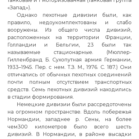
танковые и 1 моторизованная (танковая группа
«Запад»).
Однако пехотные дивизии были, как
правило, недоукомплектованы и слабо
вооружены. Из общего числа дивизий,
расположенных на территории Франции,
Голландии и Бельгии, 23 были так
называемые стационарные. (Мюллер-
Гилленбранд Б. Сухопутная армия Германии,
1933–1945. Пер. с нем. Т.З. М., 1976. С. 187.) Они
отличались от обычных пехотных соединений
почти полным отсутствием транспортных
средств. Семь пехотных дивизий находились
в стадии формирования.
Немецкие дивизии были рассредоточены
на огромном пространстве. Вдоль побережья
Нормандии, западнее р. Сены, на более
чем300 километров было всего шесть
дивизий. В Нормандии, в районе высадки