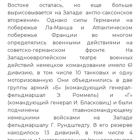
Востоке осталась, но еще больше
вырисовывается на Западе: англо-саксонское
вторжение». Однако силы Германии на
побережье Ла-Манша и Атлантическом
побережье Франции во многом
определялись военными действиями на
советско-германском фронте. На
Западноевропейском театре военных
действий немецкое командование имело 61
дивизию, в том числе 10 танковых и одну
моторизованную. Они объединились в две
группы армий: «Б» (командующий генерал-
фельдмаршал Э. Роммель) и «Г»
(командующий генерал И. Бласковиц) и были
подчинены главнокомандующему
немецкими войсками на Западе
фельдмаршалу Г. Рундштедту. В его резерве
находилось 13 дивизий, в том числе 4