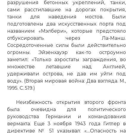
разрушения бетонных укреплений, танки,
сами расстилавшие на дорогах покрытия,
танки для наведения мостов. Были
подготовлены два искусственных порта под
названием «Мэлбери», которые предстояло
отбуксировать через Ла-Манш.
Сосредоточенные силы были действительно
огромны. Эйзенхауэр как-то остроумно
заметил: «Только аэростаты заграждения, во
множестве летавшие над Англией,
удерживали острова, не дав им уйти под
воду». (Вторая мировая война: Два взгляда. М.,
1995. С. 519.)
Неизбежность открытия второго фронта
была очевидна для политического
руководства Германии и командования
вермахта. Еще 3 ноября 1943 года Гитлер в
директиве № 51 указывал: «…Опасность на