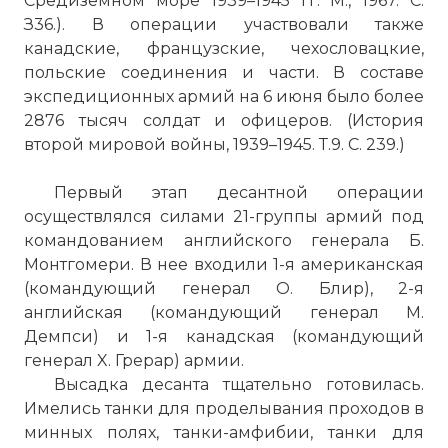
Средиземном море 1939–1945 гг. М., 1967. С.
З36.). В операции участвовали также
канадские, французские, чехословацкие,
польские соединения и части. В составе
экспедиционных армий на 6 июня было более
2876 тысяч солдат и офицеров. (История
второй мировой войны, 1939–1945. Т.9. С. 239.)
Первый этап десантной операции
осуществлялся силами 21-группы армий под
командованием английского генерала Б.
Монтгомери. В нее входили 1-я американская
(командующий генерал О. Блир), 2-я
английская (командующий генерал М.
Демпси) и 1-я канадская (командующий
генерал X. Грерар) армии.
Высадка десанта тщательно готовилась.
Имелись танки для проделывания проходов в
минных полях, танки-амфибии, танки для