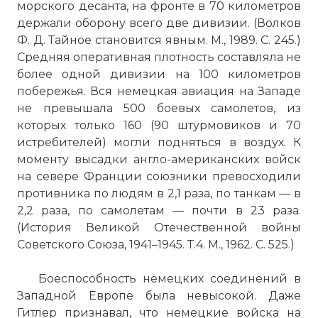
морского десанта, на фронте в 70 километров
☓
держали оборону всего две дивизии. (Волков
Ф. Д. Тайное становится явным. М., 1989. С. 245.)
Средняя оперативная плотность составляла не
более одной дивизии на 100 километров
побережья. Вся немецкая авиация на Западе
не превышала 500 боевых самолетов, из
которых только 160 (90 штурмовиков и 70
истребителей) могли подняться в воздух. К
моменту высадки англо-американских войск
на севере Франции союзники превосходили
противника по людям в 2,1 раза, по танкам — в
2,2 раза, по самолетам — почти в 23 раза.
(История Великой Отечественной войны
Советского Союза, 1941–1945. Т.4. М., 1962. С. 525.)
Боеспособность немецких соединений в
Западной Европе была невысокой. Даже
Гитлер признавал, что немецкие войска на
Имя: