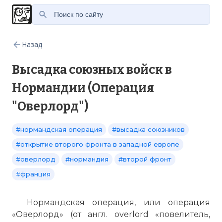
Назад
Высадка союзных войск в
Нормандии (Операция
"Оверлорд")
#нормандская операция
#высадка союзников
#открытие второго фронта в западной европе
#оверлорд
#нормандия
#второй фронт
#франция
Нормандская операция, или операция
«Оверлорд» (от англ. overlord «повелитель,