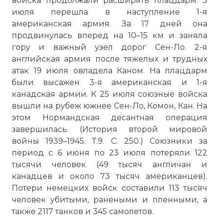
войска продолжали расширять плацдарм. 3
июля перешла в наступление 1-я
американская армия. За 17 дней она
продвинулась вперед на 10–15 км и заняла
гору и важный узел дорог Сен-Ло. 2-я
английская армия после тяжелых и трудных
атак 19 июля овладела Каном. На плацдарм
были высажен 3-я американская и 1-я
канадская армии. К 25 июля союзные войска
вышли на рубеж южнее Сен-Ло, Комон, Кан. На
этом Нормандская десантная операция
завершилась. (История второй мировой
войны 1939–1945. Т.9. С. 250.) Союзники за
период с 6 июня по 23 июля потеряли 122
тысячи человек (49 тысяч англичан и
канадцев и около 73 тысяч американцев).
Потери немецких войск составили 113 тысяч
человек убитыми, ранеными и пленными, а
также 2117 танков и 345 самолетов.