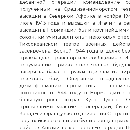
десантной операции командование со
полученный на Средиземноморском теа
высадки в Северной Африке в ноябре 19
июле 1943 года и высадки в Италии в се
высадки в Нормандии были крупнейшими 
союзники учитывали опыт некоторых опе
Тихоокеанском театре военных дейс
засекречена. Весной 1944 года в целях б
прекращено транспортное сообщение с И
получившие приказ относительно будущ
лагеря на базах погрузки, где они изоли
покидать базу. Операции предшеств
дезинформации противника о времен
союзников в 1944 году в Нормандии (опе
большую роль сыграл Хуан Пужоль. О
принявшими участие в операции, были
Канады и французского движения Сопротивл
года войска союзников были сконцентрир
районах Англии возле портовых городов. 