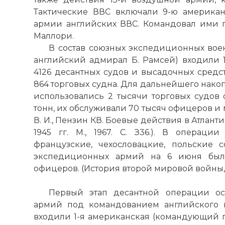
Тактические ВВС включали 9-ю америка
армии английских ВВС. Командовал ими 
Маллори.
В состав союзных экспедиционных во
английский адмирал Б. Рамсей) входили 1
4126 десантных судов и высадочных средст
864 торговых судна. Для дальнейшего нако
использовались 2 тысячи торговых судо
тонн, их обслуживали 70 тысяч офицеров и 
В. И., Пензин КВ. Боевые действия в Атлан
1945 гг. М., 1967. С. З36.). В операции
французские, чехословацкие, польские 
экспедиционных армий на 6 июня было
офицеров. (История второй мировой войны, 193
Первый этап десантной операции ос
армий под командованием английского г
входили 1-я американская (командующий ге