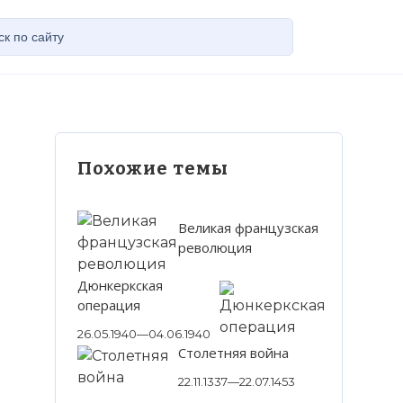
Похожие темы
Великая французская
революция
Дюнкеркская
операция
26.05.1940—04.06.1940
Столетняя война
22.11.1337—22.07.1453