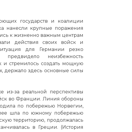
юющих государств и коалиции
ска нанесли крупные поражения
лись к жизненно важным центрам
вали действия своих войск и
Ситуация для Германии резко
е предвидело неизбежность
к и стремилось создать мощную
х, держало здесь основные силы
е из-за реальной перспективы
йск во Франции. Линия обороны
ходила по побережью Норвегии,
алее шла по южному побережью
скую территорию, продолжалась
анчивалась в Греции. (История