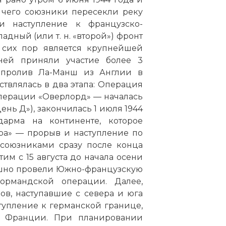
е чего союзники пересекли реку
 наступление к французско-
дный (или т. н. «второй») фронт
 сих пор является крупнейшей
ей приняли участие более 3
и
пролив Ла-Манш
из Англии в
влялась в два этапа: Операция
перации «Оверлорд» — началась
День Д»), закончилась 1 июля 1944
арма на континенте, которое
ра» — прорыв и наступление по
союзниками сразу после конца
тим с 15 августа до начала осени
ешно провели Южно-французскую
ормандской операции. Далее,
ов, наступавшие с севера и юга
упление к германской границе,
ю Франции. При планировании