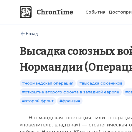
События
Достопри
Назад
Высадка союзных во
Нормандии (Операци
#нормандская операция
#высадка союзников
#открытие второго фронта в западной европе
#о
#второй фронт
#франция
Нормандская операция, или операция 
«повелитель, владыка») — стратегическая
войск в Нормандии (Франция), начавшаяся