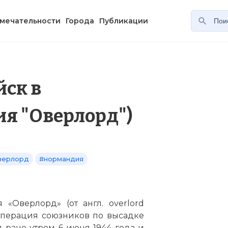
мечательности
Города
Публикации
йск в
я "Оверлорд")
верлорд
#нормандия
«Оверлорд» (от англ. overlord
 операция союзников по высадке
 рано утром 6 июня 1944 года и