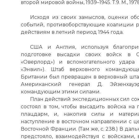
второй мировой войны, 1939–1945. Т.9. М., 1978.
☓
Исходя из своих замыслов, оценки об
событий, противоборствующие коалиции р
действиям в летний период 1944 года.
США и Англия, используя благопри
подготовке высадки своих войск в 
«Оверлорд») и вспомогательного удар
«Энвил»). Штаб верховного командую
Британии был превращен в верховный шта
Американский генерал Д. Эйзенхау
командующим этими силами.
План действий экспедиционных сил со
состоял в том, чтобы высадить войска на
плацдарм, и, накопив силы и материа
наступление в восточном направлении с ц
Восточной Франции. (Там же, с. 238.) В д
предстояло, взаимодействуя с войсками
Имя: