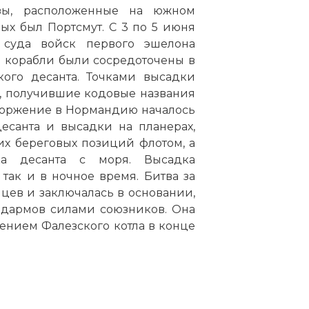
зы, расположенные на южном
ых был Портсмут. С 3 по 5 июня
 суда войск первого эшелона
е корабли были сосредоточены в
ого десанта. Точками высадки
 получившие кодовые названия
 Вторжение в Нормандию началось
есанта и высадки на планерах,
х береговых позиций флотом, а
а десанта с моря. Высадка
 так и в ночное время. Битва за
ев и заключалась в основании,
дармов силами союзников. Она
нием Фалезского котла в конце