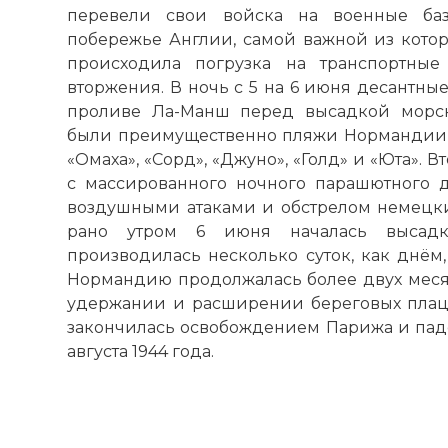
перевели свои войска на военные ба
побережье Англии, самой важной из котор
происходила погрузка на транспортные
вторжения. В ночь с 5 на 6 июня десантны
проливе Ла-Манш перед высадкой морск
были преимущественно пляжи Нормандии,
«Омаха», «Сорд», «Джуно», «Голд» и «Юта».
с массированного ночного парашютного д
воздушными атаками и обстрелом немецки
рано утром 6 июня началась высадк
производилась несколько суток, как днём,
Нормандию продолжалась более двух месяц
удержании и расширении береговых плац
закончилась освобождением Парижа и паде
августа 1944 года.