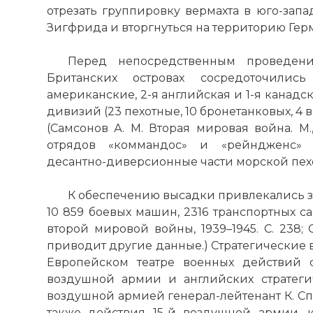
отрезать группировку вермахта в юго-зап
Зигфрида и вторгнуться на территорию Гер
Комментарий
Перед непосредственным проведен
Проверочный
Британских островах сосредоточили
американские, 2-я английская и 1-я канадск
дивизий (23 пехотные, 10 бронетанковых, 4 
(Самсонов А. М. Вторая мировая война. М.,
отрядов «коммандос» и «рейндженс» 
десантно-диверсионные части морской пехо
К обеспечению высадки привлекались 
10 859 боевых машин, 2316 транспортных са
второй мировой войны, 1939–1945. С. 238; Са
приводит другие данные.) Стратегические 
Европейском театре военных действий 
Вернуться в 
воздушной армии и английских стратег
"Оверлорд")
воздушной армией генерал-лейтенант К. Сп
также действия 15-й воздушной армии, к