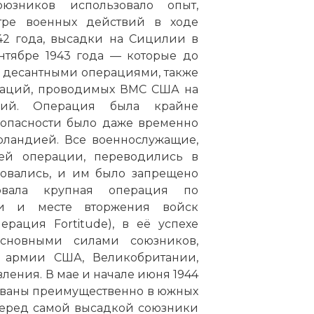
юзников использовало опыт,
тре военных действий в ходе
42 года, высадки на Сицилии в
нтябре 1943 года — которые до
десантными операциями, также
раций, проводимых ВМС США на
твий. Операция была крайне
езопасности было даже временно
рландией. Все военнослужащие,
ей операции, переводились в
ровались, и им было запрещено
овала крупная операция по
и и месте вторжения войск
рация Fortitude), в её успехе
сновными силами союзников,
 армии США, Великобритании,
ения. В мае и начале июня 1944
ованы преимущественно в южных
Перед самой высадкой союзники