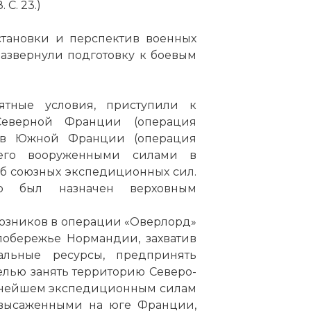
 С. 23.)
становки и перспектив военных
азвернули подготовку к боевым
ятные условия, приступили к
Северной Франции (операция
а в Южной Франции (операция
щего вооруженными силами в
б союзных экспедиционных сил.
эр был назначен верховным
юзников в операции «Оверлорд»
 побережье Нормандии, захватив
льные ресурсы, предпринять
елью занять территорию Северо-
альнейшем экспедиционным силам
, высаженными на юге Франции,