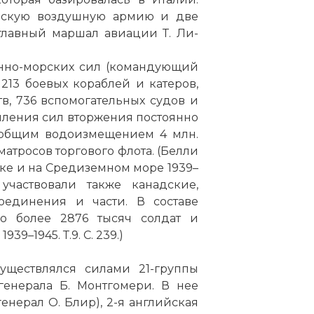
нскую воздушную армию и две
главный маршал авиации Т. Ли-
енно-морских сил (командующий
213 боевых кораблей и катеров,
в, 736 вспомогательных судов и
пления сил вторжения постоянно
в общим водоизмещением 4 млн.
матросов торгового флота. (Белли
тике и на Средиземном море 1939–
 участвовали также канадские,
соединения и части. В составе
 более 2876 тысяч солдат и
9–1945. Т.9. С. 239.)
уществлялся силами 21-группы
енерала Б. Монтгомери. В нее
нерал О. Блир), 2-я английская