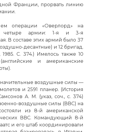
адной Франции, прорвать линию
мании.
:
ием операции «Оверлорд» на
 код:
сь четыре армии: 1-я и 3-я
ая. В составе этих армий было 37
воздушно-десантные) и 12 бригад.
 1985. С. 374.) Имелось также 10
(английские и американские
ты).
значительные воздушные силы —
молетов и 2591 планер. (История
мсонов А. М. (указ, соч., с. 374)
военно-воздушные силы (ВВС) на
состояли из 8-й американской
статью:
Высадка союзных войск в Нормандии (Опер
ических ВВС. Командующий 8-й
аатс и его штаб координировали
оторая базировалась в Италии.