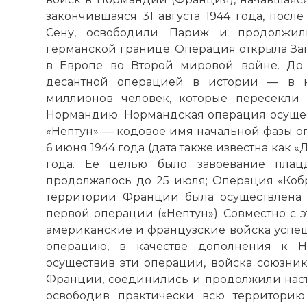
закончившаяся 31 августа 1944 года, посл
Сену, освободили Париж и продолжили
германской границе. Операция открыла Запа
в Европе во Второй мировой войне. До
десантной операцией в истории — в н
миллионов человек, которые пересекл
Нормандию. Нормандская операция осущест
«Нептун» — кодовое имя начальной фазы о
6 июня 1944 года (дата также известна как «
года. Её целью было завоевание плацд
продолжалось до 25 июля; Операция «Коб
территории Франции была осуществлена 
первой операции («Нептун»). Совместно с э
американские и французские войска усп
операцию, в качестве дополнения к Н
осуществив эти операции, войска союзник
Франции, соединились и продолжили наст
освободив практически всю территори