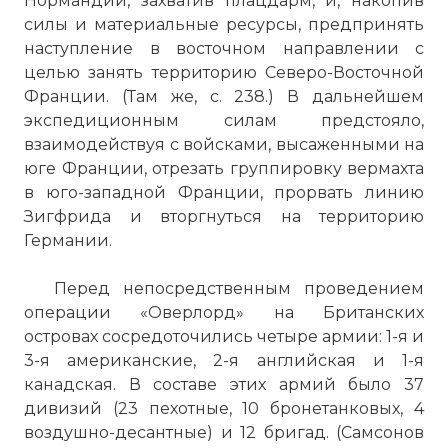
Нормандии, захватив плацдарм, и, накопив
силы и материальные ресурсы, предпринять
наступление в восточном направлении с
целью занять территорию Северо-Восточной
Франции. (Там же, с. 238.) В дальнейшем
экспедиционным силам предстояло,
взаимодействуя с войсками, высаженными на
юге Франции, отрезать группировку вермахта
в юго-западной Франции, прорвать линию
Зигфрида и вторгнуться на территорию
Германии.
Перед непосредственным проведением
операции «Оверлорд» на Британских
островах сосредоточились четыре армии: 1-я и
3-я американские, 2-я английская и 1-я
канадская. В составе этих армий было 37
дивизий (23 пехотные, 10 бронетанковых, 4
воздушно-десантные) и 12 бригад. (Самсонов