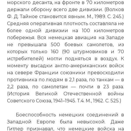
морского десанта, на фронте в 70 километров
☓
держали оборону всего две дивизии. (Волков
Ф. Д. Тайное становится явным. М., 1989. С. 245.)
Средняя оперативная плотность составляла не
более одной дивизии на 100 километров
побережья. Вся немецкая авиация на Западе
не превышала 500 боевых самолетов, из
которых только 160 (90 штурмовиков и 70
истребителей) могли подняться в воздух. К
моменту высадки англо-американских войск
на севере Франции союзники превосходили
противника по людям в 2,1 раза, по танкам — в
2,2 раза, по самолетам — почти в 23 раза.
(История Великой Отечественной войны
Советского Союза, 1941–1945. Т.4. М., 1962. С. 525.)
Боеспособность немецких соединений в
Западной Европе была невысокой. Даже
Гитлер признавал, что немецкие войска на