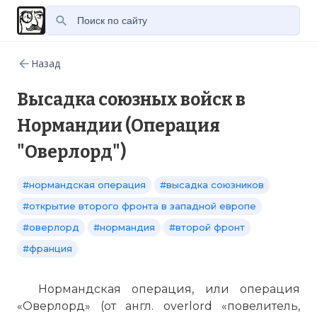
Назад
Высадка союзных войск в
Нормандии (Операция
"Оверлорд")
#нормандская операция
#высадка союзников
#открытие второго фронта в западной европе
#оверлорд
#нормандия
#второй фронт
#франция
Нормандская операция, или операция
«Оверлорд» (от англ. overlord «повелитель,