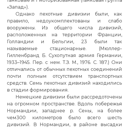
танковые и 1 моторизованная (танковая группа
«Запад»).
Однако пехотные дивизии были, как
правило, недоукомплектованы и слабо
вооружены. Из общего числа дивизий,
расположенных на территории Франции,
Голландии и Бельгии, 23 были так
называемые стационарные. (Мюллер-
Гилленбранд Б. Сухопутная армия Германии,
1933–1945. Пер. с нем. Т.З. М., 1976. С. 187.) Они
отличались от обычных пехотных соединений
почти полным отсутствием транспортных
средств. Семь пехотных дивизий находились
в стадии формирования.
Немецкие дивизии были рассредоточены
на огромном пространстве. Вдоль побережья
Нормандии, западнее р. Сены, на более
чем300 километров было всего шесть
дивизий. В Нормандии, в районе высадки