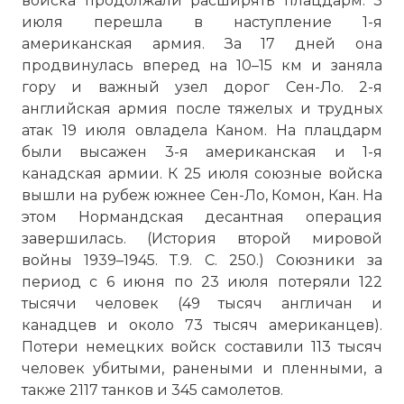
войска продолжали расширять плацдарм. 3
июля перешла в наступление 1-я
американская армия. За 17 дней она
продвинулась вперед на 10–15 км и заняла
гору и важный узел дорог Сен-Ло. 2-я
английская армия после тяжелых и трудных
атак 19 июля овладела Каном. На плацдарм
были высажен 3-я американская и 1-я
канадская армии. К 25 июля союзные войска
вышли на рубеж южнее Сен-Ло, Комон, Кан. На
этом Нормандская десантная операция
завершилась. (История второй мировой
войны 1939–1945. Т.9. С. 250.) Союзники за
период с 6 июня по 23 июля потеряли 122
тысячи человек (49 тысяч англичан и
канадцев и около 73 тысяч американцев).
Потери немецких войск составили 113 тысяч
человек убитыми, ранеными и пленными, а
также 2117 танков и 345 самолетов.