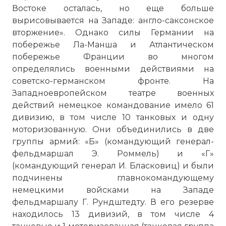
Востоке осталась, но еще больше
вырисовывается на Западе: англо-саксонское
вторжение». Однако силы Германии на
побережье Ла-Манша и Атлантическом
побережье Франции во многом
определялись военными действиями на
советско-германском фронте. На
Западноевропейском театре военных
действий немецкое командование имело 61
дивизию, в том числе 10 танковых и одну
моторизованную. Они объединились в две
группы армий: «Б» (командующий генерал-
фельдмаршал Э. Роммель) и «Г»
(командующий генерал И. Бласковиц) и были
подчинены главнокомандующему
немецкими войсками на Западе
фельдмаршалу Г. Рундштедту. В его резерве
находилось 13 дивизий, в том числе 4