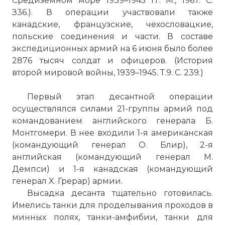
Средиземном море 1939–1945 гг. М., 1967. С.
З36.). В операции участвовали также
канадские, французские, чехословацкие,
польские соединения и части. В составе
экспедиционных армий на 6 июня было более
2876 тысяч солдат и офицеров. (История
второй мировой войны, 1939–1945. Т.9. С. 239.)
Первый этап десантной операции
осуществлялся силами 21-группы армий под
командованием английского генерала Б.
Монтгомери. В нее входили 1-я американская
(командующий генерал О. Блир), 2-я
английская (командующий генерал М.
Демпси) и 1-я канадская (командующий
генерал X. Грерар) армии.
Высадка десанта тщательно готовилась.
Имелись танки для проделывания проходов в
минных полях, танки-амфибии, танки для