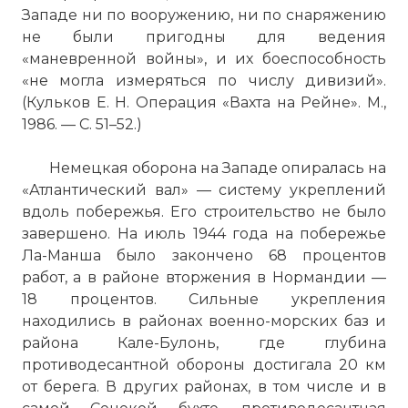
Западе ни по вооружению, ни по снаряжению
не были пригодны для ведения
«маневренной войны», и их боеспособность
«не могла измеряться по числу дивизий».
Фри́дрих Карл А́льберт До́льман (нем.
(Кульков Е. Н. Операция «Вахта на Рейне». М.,
Friedrich Karl Albert Dollmann) (2 февраля
1986. — С. 51–52.)
1882 — 28 июня 1944) — немецкий
генерал-полковник времен Второй
Немецкая оборона на Западе опиралась на
мировой войны, особенно известен по
«Атлантический вал» — систему укреплений
ранним этапам операции «Оверлорд».
вдоль побережья. Его строительство не было
Фото статьи:
завершено. На июль 1944 года на побережье
Ла-Манша было закончено 68 процентов
работ, а в районе вторжения в Нормандии —
18 процентов. Сильные укрепления
находились в районах военно-морских баз и
района Кале-Булонь, где глубина
противодесантной обороны достигала 20 км
от берега. В других районах, в том числе и в