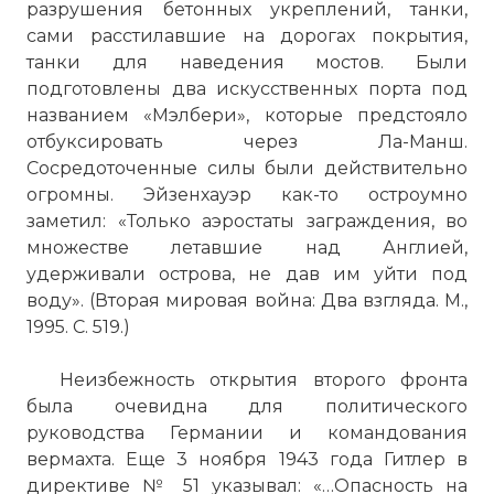
разрушения бетонных укреплений, танки,
сами расстилавшие на дорогах покрытия,
танки для наведения мостов. Были
подготовлены два искусственных порта под
названием «Мэлбери», которые предстояло
отбуксировать через Ла-Манш.
Сосредоточенные силы были действительно
огромны. Эйзенхауэр как-то остроумно
заметил: «Только аэростаты заграждения, во
множестве летавшие над Англией,
удерживали острова, не дав им уйти под
воду». (Вторая мировая война: Два взгляда. М.,
1995. С. 519.)
Неизбежность открытия второго фронта
была очевидна для политического
руководства Германии и командования
вермахта. Еще 3 ноября 1943 года Гитлер в
директиве № 51 указывал: «…Опасность на