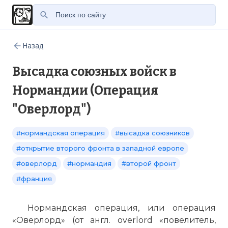
Назад
Высадка союзных войск в
Нормандии (Операция
"Оверлорд")
#нормандская операция
#высадка союзников
#открытие второго фронта в западной европе
#оверлорд
#нормандия
#второй фронт
#франция
Нормандская операция, или операция
«Оверлорд» (от англ. overlord «повелитель,