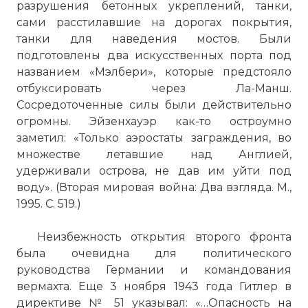
разрушения бетонных укреплений, танки,
сами расстилавшие на дорогах покрытия,
танки для наведения мостов. Были
подготовлены два искусственных порта под
названием «Мэлбери», которые предстояло
отбуксировать через Ла-Манш.
Сосредоточенные силы были действительно
огромны. Эйзенхауэр как-то остроумно
заметил: «Только аэростаты заграждения, во
множестве летавшие над Англией,
удерживали острова, не дав им уйти под
воду». (Вторая мировая война: Два взгляда. М.,
1995. С. 519.)
Неизбежность открытия второго фронта
была очевидна для политического
руководства Германии и командования
вермахта. Еще 3 ноября 1943 года Гитлер в
директиве № 51 указывал: «…Опасность на