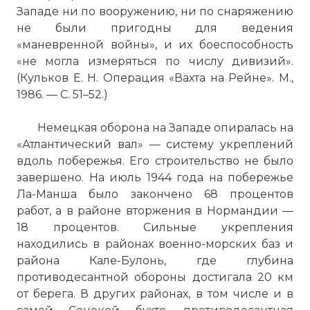
Западе ни по вооружению, ни по снаряжению
не были пригодны для ведения
«маневренной войны», и их боеспособность
«не могла измеряться по числу дивизий».
(Кульков Е. Н. Операция «Вахта на Рейне». М.,
1986. — С. 51–52.)
Немецкая оборона на Западе опиралась на
Клю́ге (Kluge) Ханс Гюнтер фон (1882-
«Атлантический вал» — систему укреплений
1944), немецкий военачальник, генерал-
вдоль побережья. Его строительство не было
фельдмаршал (1940). Во Вторую мировую
завершено. На июль 1944 года на побережье
войну командующий армией в
Ла-Манша было закончено 68 процентов
Польской и Французской кампаниях и
работ, а в районе вторжения в Нормандии —
на советско-германском фронте, в 1941-
18 процентов. Сильные укрепления
1943 гг. — группой армий «Центр». В 1944
находились в районах военно-морских баз и
главнокомандующий войсками Запада.
района Кале-Булонь, где глубина
Участник антигитлеровского заговора
противодесантной обороны достигала 20 км
1944. Покончил жизнь самоубийством.
от берега. В других районах, в том числе и в
Фото статьи: