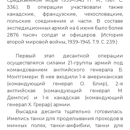
Средиземном море 1939–1945 гг. М., 1967. С.
З36.). В операции участвовали также
канадские, французские, чехословацкие,
польские соединения и части. В составе
экспедиционных армий на 6 июня было более
2876 тысяч солдат и офицеров. (История
второй мировой войны, 1939–1945. Т.9. С. 239.)
Первый этап десантной операции
осуществлялся силами 21-группы армий под
командованием английского генерала Б.
Монтгомери. В нее входили 1-я американская
(командующий генерал О. Блир), 2-я
английская (командующий генерал М.
Демпси) и 1-я канадская (командующий
генерал X. Грерар) армии.
Высадка десанта тщательно готовилась.
Имелись танки для проделывания проходов в
минных полях, танки-амфибии, танки для