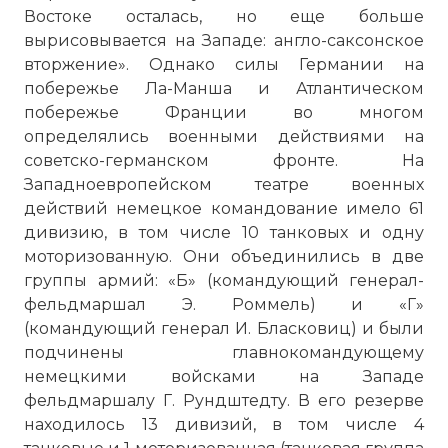
Востоке осталась, но еще больше
вырисовывается на Западе: англо-саксонское
вторжение». Однако силы Германии на
побережье Ла-Манша и Атлантическом
побережье Франции во многом
определялись военными действиями на
советско-германском фронте. На
Западноевропейском театре военных
действий немецкое командование имело 61
дивизию, в том числе 10 танковых и одну
моторизованную. Они объединились в две
группы армий: «Б» (командующий генерал-
фельдмаршал Э. Роммель) и «Г»
(командующий генерал И. Бласковиц) и были
подчинены главнокомандующему
немецкими войсками на Западе
фельдмаршалу Г. Рундштедту. В его резерве
находилось 13 дивизий, в том числе 4