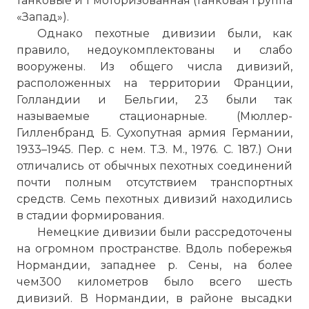
танковые и 1 моторизованная (танковая группа
«Запад»).
Однако пехотные дивизии были, как
правило, недоукомплектованы и слабо
вооружены. Из общего числа дивизий,
расположенных на территории Франции,
Голландии и Бельгии, 23 были так
называемые стационарные. (Мюллер-
Гилленбранд Б. Сухопутная армия Германии,
1933–1945. Пер. с нем. Т.З. М., 1976. С. 187.) Они
отличались от обычных пехотных соединений
почти полным отсутствием транспортных
средств. Семь пехотных дивизий находились
в стадии формирования.
Немецкие дивизии были рассредоточены
на огромном пространстве. Вдоль побережья
Нормандии, западнее р. Сены, на более
чем300 километров было всего шесть
дивизий. В Нормандии, в районе высадки