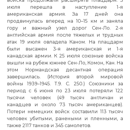
войска продолжали расширять плацдарм. 3
июля перешла в наступление 1-я
американская армия. За 17 дней она
продвинулась вперед на 10–15 км и заняла
гору и важный узел дорог Сен-Ло. 2-я
английская армия после тяжелых и трудных
атак 19 июля овладела Каном. На плацдарм
были высажен 3-я американская и 1-я
канадская армии. К 25 июля союзные войска
вышли на рубеж южнее Сен-Ло, Комон, Кан. На
этом Нормандская десантная операция
завершилась. (История второй мировой
войны 1939–1945. Т.9. С. 250.) Союзники за
период с 6 июня по 23 июля потеряли 122
тысячи человек (49 тысяч англичан и
канадцев и около 73 тысяч американцев).
Потери немецких войск составили 113 тысяч
человек убитыми, ранеными и пленными, а
также 2117 танков и 345 самолетов.