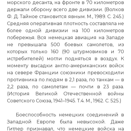
морского десанта, на фронте в 70 километров
☓
держали оборону всего две дивизии. (Волков
Ф. Д. Тайное становится явным. М., 1989. С. 245.)
Средняя оперативная плотность составляла не
более одной дивизии на 100 километров
побережья. Вся немецкая авиация на Западе
не превышала 500 боевых самолетов, из
которых только 160 (90 штурмовиков и 70
истребителей) могли подняться в воздух. К
моменту высадки англо-американских войск
на севере Франции союзники превосходили
противника по людям в 2,1 раза, по танкам — в
2,2 раза, по самолетам — почти в 23 раза.
(История Великой Отечественной войны
Советского Союза, 1941–1945. Т.4. М., 1962. С. 525.)
Боеспособность немецких соединений в
Западной Европе была невысокой. Даже
Гитлер признавал, что немецкие войска на