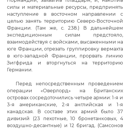
Нормандии, захватив плацдарм, и, накопив
силы и материальные ресурсы, предпринять
наступление в восточном направлении с
целью занять территорию Северо-Восточной
Франции. (Там же, с. 238.) В дальнейшем
экспедиционным силам предстояло,
взаимодействуя с войсками, высаженными на
юге Франции, отрезать группировку вермахта
в юго-западной Франции, прорвать линию
Зигфрида и вторгнуться на территорию
Германии.
Перед непосредственным проведением
операции «Оверлорд» на Британских
островах сосредоточились четыре армии: 1-я и
3-я американские, 2-я английская и 1-я
канадская. В составе этих армий было 37
дивизий (23 пехотные, 10 бронетанковых, 4
воздушно-десантные) и 12 бригад. (Самсонов