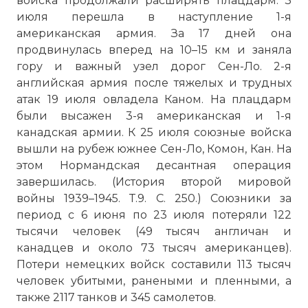
войска продолжали расширять плацдарм. 3
июля перешла в наступление 1-я
американская армия. За 17 дней она
продвинулась вперед на 10–15 км и заняла
гору и важный узел дорог Сен-Ло. 2-я
английская армия после тяжелых и трудных
атак 19 июля овладела Каном. На плацдарм
были высажен 3-я американская и 1-я
канадская армии. К 25 июля союзные войска
вышли на рубеж южнее Сен-Ло, Комон, Кан. На
этом Нормандская десантная операция
завершилась. (История второй мировой
войны 1939–1945. Т.9. С. 250.) Союзники за
период с 6 июня по 23 июля потеряли 122
тысячи человек (49 тысяч англичан и
канадцев и около 73 тысяч американцев).
Потери немецких войск составили 113 тысяч
человек убитыми, ранеными и пленными, а
также 2117 танков и 345 самолетов.