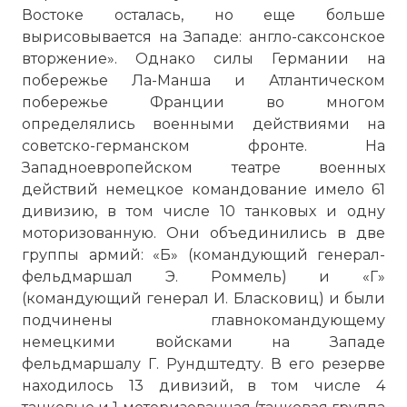
Востоке осталась, но еще больше
вырисовывается на Западе: англо-саксонское
вторжение». Однако силы Германии на
побережье Ла-Манша и Атлантическом
побережье Франции во многом
определялись военными действиями на
советско-германском фронте. На
Западноевропейском театре военных
действий немецкое командование имело 61
дивизию, в том числе 10 танковых и одну
моторизованную. Они объединились в две
группы армий: «Б» (командующий генерал-
фельдмаршал Э. Роммель) и «Г»
(командующий генерал И. Бласковиц) и были
подчинены главнокомандующему
немецкими войсками на Западе
фельдмаршалу Г. Рундштедту. В его резерве
находилось 13 дивизий, в том числе 4