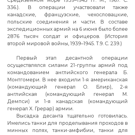
Средиземном море 1939–1945 гг. М., 1967. С.
З36.). В операции участвовали также
канадские, французские, чехословацкие,
польские соединения и части. В составе
экспедиционных армий на 6 июня было более
2876 тысяч солдат и офицеров. (История
второй мировой войны, 1939–1945. Т.9. С. 239.)
Первый этап десантной операции
осуществлялся силами 21-группы армий под
командованием английского генерала Б.
Монтгомери. В нее входили 1-я американская
(командующий генерал О. Блир), 2-я
английская (командующий генерал М.
Демпси) и 1-я канадская (командующий
генерал X. Грерар) армии.
Высадка десанта тщательно готовилась.
Имелись танки для проделывания проходов в
минных полях, танки-амфибии, танки для