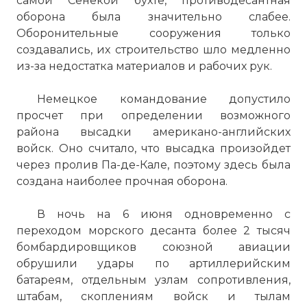
самой Сенекой бухте, противодесантная
Сопротивления. В дек. 1943 выполнял
оборона была значительно слабее.
функции воен. инспектора ставки верх,
Оборонительные сооружения только
командования в Дании. С дек. 1943 по
создавались, их строительство шло медленно
июль 1944 командующий группой армий
из-за недостатка материалов и рабочих рук.
«Б» во Франции. Был связан с
руководителями антигитлеровского
Немецкое командование допустило
заговора 20 июля 1944. После раскрытия
просчет при определении возможного
заговора покончил жизнь
района высадки американо-английских
самоубийством.
войск. Оно считало, что высадка произойдет
Фото статьи:
через пролив Па-де-Кале, поэтому здесь была
создана наиболее прочная оборона.
В ночь на 6 июня одновременно с
переходом морского десанта более 2 тысяч
бомбардировщиков союзной авиации
обрушили удары по артиллерийским
батареям, отдельным узлам сопротивления,
штабам, скоплениям войск и тылам