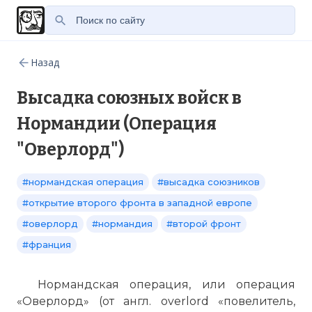
Назад
Высадка союзных войск в
Нормандии (Операция
"Оверлорд")
#нормандская операция
#высадка союзников
#открытие второго фронта в западной европе
#оверлорд
#нормандия
#второй фронт
#франция
Нормандская операция, или операция
«Оверлорд» (от англ. overlord «повелитель,