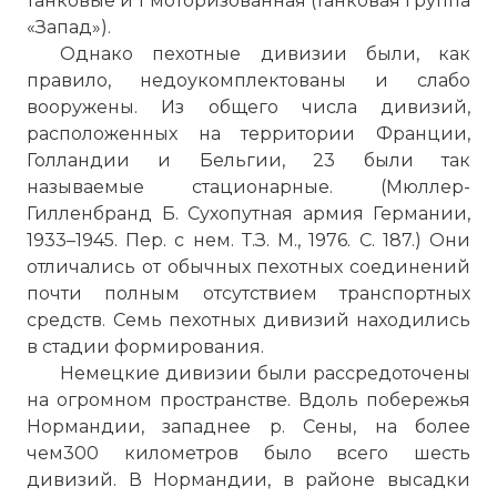
танковые и 1 моторизованная (танковая группа
«Запад»).
Однако пехотные дивизии были, как
правило, недоукомплектованы и слабо
вооружены. Из общего числа дивизий,
расположенных на территории Франции,
Голландии и Бельгии, 23 были так
называемые стационарные. (Мюллер-
Гилленбранд Б. Сухопутная армия Германии,
1933–1945. Пер. с нем. Т.З. М., 1976. С. 187.) Они
отличались от обычных пехотных соединений
почти полным отсутствием транспортных
средств. Семь пехотных дивизий находились
в стадии формирования.
Немецкие дивизии были рассредоточены
на огромном пространстве. Вдоль побережья
Нормандии, западнее р. Сены, на более
чем300 километров было всего шесть
дивизий. В Нормандии, в районе высадки