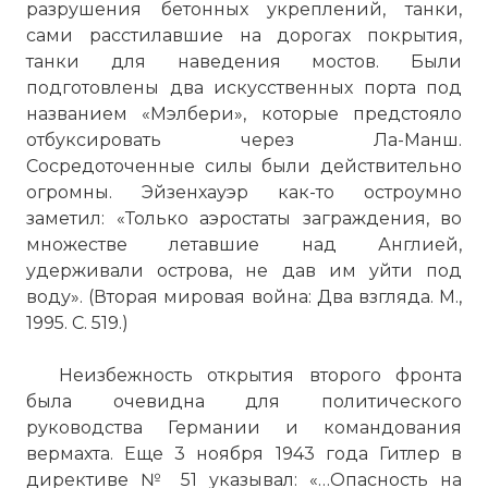
разрушения бетонных укреплений, танки,
сами расстилавшие на дорогах покрытия,
танки для наведения мостов. Были
подготовлены два искусственных порта под
названием «Мэлбери», которые предстояло
отбуксировать через Ла-Манш.
Сосредоточенные силы были действительно
огромны. Эйзенхауэр как-то остроумно
заметил: «Только аэростаты заграждения, во
множестве летавшие над Англией,
удерживали острова, не дав им уйти под
воду». (Вторая мировая война: Два взгляда. М.,
1995. С. 519.)
Неизбежность открытия второго фронта
была очевидна для политического
руководства Германии и командования
вермахта. Еще 3 ноября 1943 года Гитлер в
директиве № 51 указывал: «…Опасность на