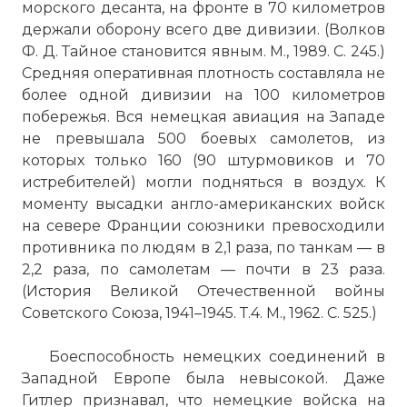
морского десанта, на фронте в 70 километров
☓
держали оборону всего две дивизии. (Волков
Ф. Д. Тайное становится явным. М., 1989. С. 245.)
Средняя оперативная плотность составляла не
более одной дивизии на 100 километров
побережья. Вся немецкая авиация на Западе
не превышала 500 боевых самолетов, из
которых только 160 (90 штурмовиков и 70
истребителей) могли подняться в воздух. К
моменту высадки англо-американских войск
на севере Франции союзники превосходили
противника по людям в 2,1 раза, по танкам — в
2,2 раза, по самолетам — почти в 23 раза.
РОММЕЛЬ (Bommel) Эрвин (15.11. 1891, г.
(История Великой Отечественной войны
Хейденхейм, Баден-Вюртемберг,— 14.10.
Советского Союза, 1941–1945. Т.4. М., 1962. С. 525.)
1944, Херлинген, близ г. Ульм), ген.-
фельдмаршал нем.-фаш. армии (1942). На
Боеспособность немецких соединений в
воен. службе с 1910, участник 1-й мировой
Западной Европе была невысокой. Даже
войны. Во время ноябрьской бурж.-
Гитлер признавал, что немецкие войска на
демократич. революции 1918 в Германии