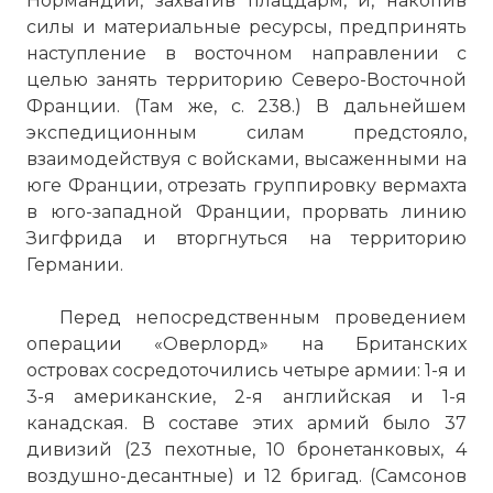
Нормандии, захватив плацдарм, и, накопив
силы и материальные ресурсы, предпринять
наступление в восточном направлении с
целью занять территорию Северо-Восточной
Франции. (Там же, с. 238.) В дальнейшем
экспедиционным силам предстояло,
взаимодействуя с войсками, высаженными на
юге Франции, отрезать группировку вермахта
в юго-западной Франции, прорвать линию
Зигфрида и вторгнуться на территорию
Германии.
Перед непосредственным проведением
операции «Оверлорд» на Британских
островах сосредоточились четыре армии: 1-я и
3-я американские, 2-я английская и 1-я
канадская. В составе этих армий было 37
дивизий (23 пехотные, 10 бронетанковых, 4
воздушно-десантные) и 12 бригад. (Самсонов