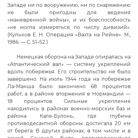
Западе ни по вооружению, ни по снаряжению
командовал охранной ротой,
не были пригодны для ведения
принимавшей участие в подавлении
«маневренной войны», и их боеспособность
выступлений трудящихся Рурской обл. С
«не могла измеряться по числу дивизий».
1919 служил в рейхсвере: ком-р роты,
(Кульков Е. Н. Операция «Вахта на Рейне». М.,
преподаватель тактики пех. школы в
1986. — С. 51–52.)
Дрездене, ком-р егерского батальона в г.
Гослар. С 1935 на службе в фаш. вермахте.
Немецкая оборона на Западе опиралась на
Был преподавателем воен. школы в
«Атлантический вал» — систему укреплений
Потсдаме, нач-ком воен. школы в Винер-
вдоль побережья. Его строительство не было
Нёйштадте, затем воен. комендантом
завершено. На июль 1944 года на побережье
ставки Гитлера. С февр. 1940 ком-р 7-й
Ла-Манша было закончено 68 процентов
танк, дивизии, участвовавшей в походе
работ, а в районе вторжения в Нормандии —
против Франции. С февр. 1941 по март
18 процентов. Сильные укрепления
1943 командовал нем. экспедиц. силами
находились в районах военно-морских баз и
в Сев. Африке, а в июле — нояб. 1943
района Кале-Булонь, где глубина
группой армий «Б» в Сев. Италии; по его
противодесантной обороны достигала 20 км
приказам осуществлялись карательные
от берега. В других районах, в том числе и в
операции против итал. борцов