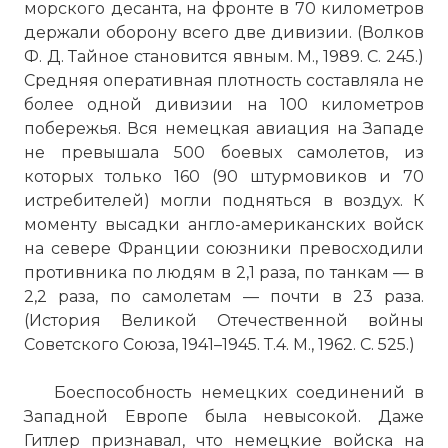
морского десанта, на фронте в 70 километров
☓
держали оборону всего две дивизии. (Волков
Ф. Д. Тайное становится явным. М., 1989. С. 245.)
Средняя оперативная плотность составляла не
более одной дивизии на 100 километров
побережья. Вся немецкая авиация на Западе
не превышала 500 боевых самолетов, из
которых только 160 (90 штурмовиков и 70
истребителей) могли подняться в воздух. К
моменту высадки англо-американских войск
на севере Франции союзники превосходили
противника по людям в 2,1 раза, по танкам — в
2,2 раза, по самолетам — почти в 23 раза.
(История Великой Отечественной войны
Советского Союза, 1941–1945. Т.4. М., 1962. С. 525.)
Боеспособность немецких соединений в
Западной Европе была невысокой. Даже
Гитлер признавал, что немецкие войска на