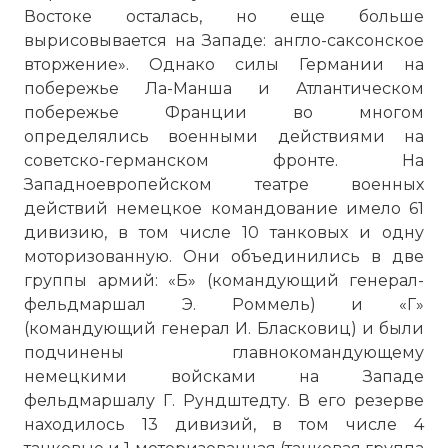
Востоке осталась, но еще больше
вырисовывается на Западе: англо-саксонское
вторжение». Однако силы Германии на
побережье Ла-Манша и Атлантическом
побережье Франции во многом
определялись военными действиями на
советско-германском фронте. На
Западноевропейском театре военных
действий немецкое командование имело 61
дивизию, в том числе 10 танковых и одну
моторизованную. Они объединились в две
группы армий: «Б» (командующий генерал-
фельдмаршал Э. Роммель) и «Г»
(командующий генерал И. Бласковиц) и были
подчинены главнокомандующему
немецкими войсками на Западе
фельдмаршалу Г. Рундштедту. В его резерве
находилось 13 дивизий, в том числе 4