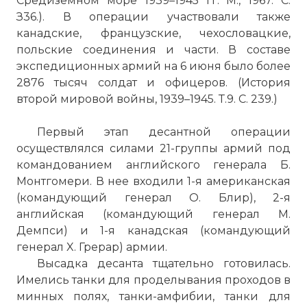
Средиземном море 1939–1945 гг. М., 1967. С.
З36.). В операции участвовали также
канадские, французские, чехословацкие,
польские соединения и части. В составе
экспедиционных армий на 6 июня было более
2876 тысяч солдат и офицеров. (История
второй мировой войны, 1939–1945. Т.9. С. 239.)
Первый этап десантной операции
осуществлялся силами 21-группы армий под
командованием английского генерала Б.
Монтгомери. В нее входили 1-я американская
(командующий генерал О. Блир), 2-я
английская (командующий генерал М.
Демпси) и 1-я канадская (командующий
генерал X. Грерар) армии.
Высадка десанта тщательно готовилась.
Имелись танки для проделывания проходов в
минных полях, танки-амфибии, танки для