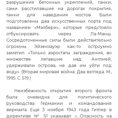
разрушения бетонных укреплений, танки,
сами расстилавшие на дорогах покрытия,
танки для наведения мостов. Были
подготовлены два искусственных порта под
названием «Мэлбери», которые предстояло
отбуксировать через Ла-Манш.
Сосредоточенные силы были действительно
огромны. Эйзенхауэр как-то остроумно
заметил: «Только аэростаты заграждения, во
множестве летавшие над Англией,
удерживали острова, не дав им уйти под
воду». (Вторая мировая война: Два взгляда. М.,
1995. С. 519.)
Неизбежность открытия второго фронта
была очевидна для политического
руководства Германии и командования
вермахта. Еще 3 ноября 1943 года Гитлер в
директиве № 51 указывал: «…Опасность на