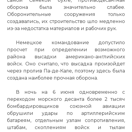
самой Сенекой бухте, противодесантная
Восточной Азии; погиб в авиационной
оборона была значительно слабее.
катастрофе. 14 ноября 1944 г.
Оборонительные сооружения только
назначенный главнокомандующим
создавались, их строительство шло медленно
военно-воздушными силами в Юго-
из-за недостатка материалов и рабочих рук.
Западной Азии Ли-Мэллори погиб в
авиакатастрофе при перелете к месту
Немецкое командование допустило
назначения. Его самолет врезался во
просчет при определении возможного
французские Альпы близ Гренобля.
района высадки американо-английских
Катастрофа произошла, как потом
войск. Оно считало, что высадка произойдет
установило следствие, из-за плохих
через пролив Па-де-Кале, поэтому здесь была
погодных условий. Смерть из-за гор
создана наиболее прочная оборона.
постигла обоих братьев. А его братом был
легендарный Джордж Герберт Ли
В ночь на 6 июня одновременно с
Мэллори - первый покоритель
переходом морского десанта более 2 тысяч
Джомолунгмы (Эвереста) в 1924 году.
бомбардировщиков союзной авиации
Фото статьи:
обрушили удары по артиллерийским
батареям, отдельным узлам сопротивления,
штабам, скоплениям войск и тылам