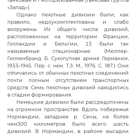
танковые и 1 моторизованная (танковая группа
«Запад»).
Однако пехотные дивизии были, как
правило, недоукомплектованы и слабо
вооружены. Из общего числа дивизий,
расположенных на территории Франции,
Голландии и Бельгии, 23 были так
называемые стационарные. (Мюллер-
Гилленбранд Б. Сухопутная армия Германии,
1933–1945. Пер. с нем. Т.З. М., 1976. С. 187.) Они
отличались от обычных пехотных соединений
почти полным отсутствием транспортных
средств. Семь пехотных дивизий находились
в стадии формирования.
Немецкие дивизии были рассредоточены
на огромном пространстве. Вдоль побережья
Нормандии, западнее р. Сены, на более
чем300 километров было всего шесть
дивизий. В Нормандии, в районе высадки