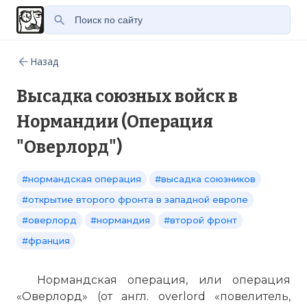
Назад
Высадка союзных войск в
Нормандии (Операция
"Оверлорд")
#нормандская операция
#высадка союзников
#открытие второго фронта в западной европе
#оверлорд
#нормандия
#второй фронт
#франция
Нормандская операция, или операция
«Оверлорд» (от англ. overlord «повелитель,