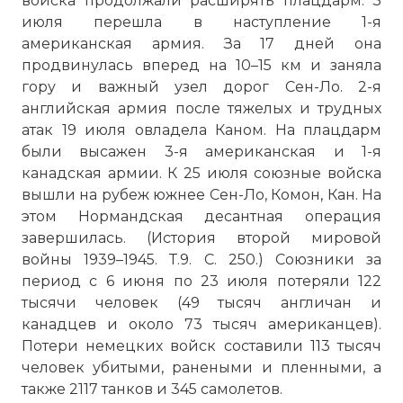
войска продолжали расширять плацдарм. 3
июля перешла в наступление 1-я
американская армия. За 17 дней она
продвинулась вперед на 10–15 км и заняла
гору и важный узел дорог Сен-Ло. 2-я
английская армия после тяжелых и трудных
атак 19 июля овладела Каном. На плацдарм
были высажен 3-я американская и 1-я
канадская армии. К 25 июля союзные войска
вышли на рубеж южнее Сен-Ло, Комон, Кан. На
этом Нормандская десантная операция
завершилась. (История второй мировой
войны 1939–1945. Т.9. С. 250.) Союзники за
период с 6 июня по 23 июля потеряли 122
тысячи человек (49 тысяч англичан и
канадцев и около 73 тысяч американцев).
Потери немецких войск составили 113 тысяч
человек убитыми, ранеными и пленными, а
также 2117 танков и 345 самолетов.