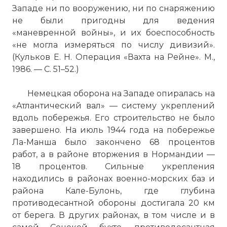
Западе ни по вооружению, ни по снаряжению
не были пригодны для ведения
«маневренной войны», и их боеспособность
Окончил Кембриджский университет
«не могла измеряться по числу дивизий».
(1914). Во время 1-й мировой войны 1914—
(Кульков Е. Н. Операция «Вахта на Рейне». М.,
1918 служил в армии, с 1916 года — в ВВС.
1986. — С. 51–52.)
В годы 2-й мировой войны командовал
истребительной авиационной группой
Немецкая оборона на Западе опиралась на
(до 1942 года), участвовавшей в ПВО
«Атлантический вал» — систему укреплений
Британских островов от налётов
вдоль побережья. Его строительство не было
Люфтваффе. С ноября 1942 года
завершено. На июль 1944 года на побережье
командовал истребительной авиацией
Ла-Манша было закончено 68 процентов
британских ВВС, с 1943 года —
работ, а в районе вторжения в Нормандии —
командующий союзными ВВС в Северо-
18 процентов. Сильные укрепления
Западной Европе, обеспечивавшими в
находились в районах военно-морских баз и
1944 году высадку и наступление
района Кале-Булонь, где глубина
союзных войск во Франции. В октябре
противодесантной обороны достигала 20 км
1944 года назначен командующим
от берега. В других районах, в том числе и в
объединёнными союзными ВВС в Юго-