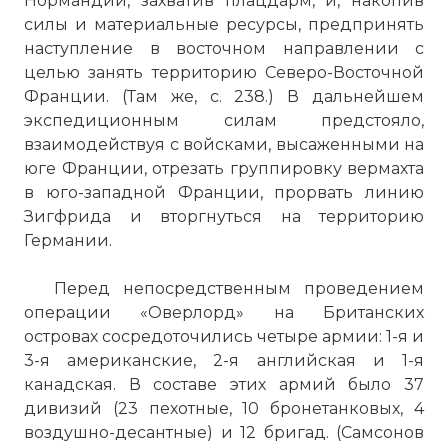
Нормандии, захватив плацдарм, и, накопив
силы и материальные ресурсы, предпринять
наступление в восточном направлении с
целью занять территорию Северо-Восточной
Франции. (Там же, с. 238.) В дальнейшем
экспедиционным силам предстояло,
взаимодействуя с войсками, высаженными на
юге Франции, отрезать группировку вермахта
в юго-западной Франции, прорвать линию
Зигфрида и вторгнуться на территорию
Германии.
Перед непосредственным проведением
операции «Оверлорд» на Британских
островах сосредоточились четыре армии: 1-я и
3-я американские, 2-я английская и 1-я
канадская. В составе этих армий было 37
дивизий (23 пехотные, 10 бронетанковых, 4
воздушно-десантные) и 12 бригад. (Самсонов