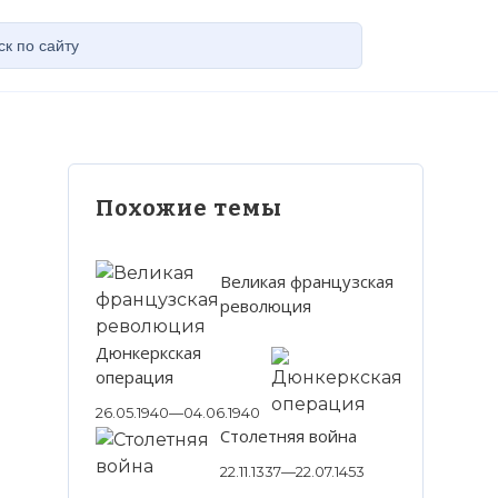
Похожие темы
Великая французская
революция
Дюнкеркская
операция
26.05.1940—04.06.1940
Столетняя война
22.11.1337—22.07.1453