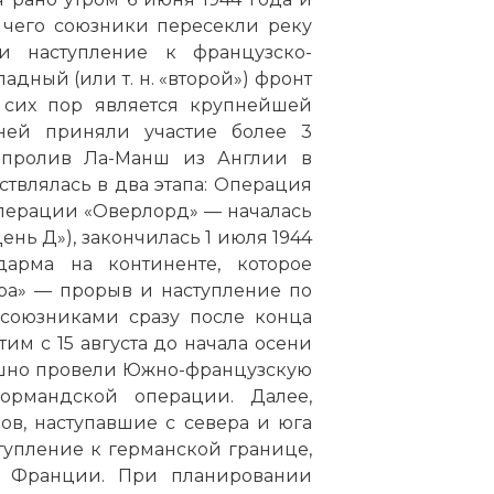
е чего союзники пересекли реку
 наступление к французско-
дный (или т. н. «второй») фронт
 сих пор является крупнейшей
ей приняли участие более 3
и
пролив Ла-Манш
из Англии в
влялась в два этапа: Операция
перации «Оверлорд» — началась
День Д»), закончилась 1 июля 1944
арма на континенте, которое
ра» — прорыв и наступление по
союзниками сразу после конца
тим с 15 августа до начала осени
ешно провели Южно-французскую
ормандской операции. Далее,
ов, наступавшие с севера и юга
упление к германской границе,
ю Франции. При планировании