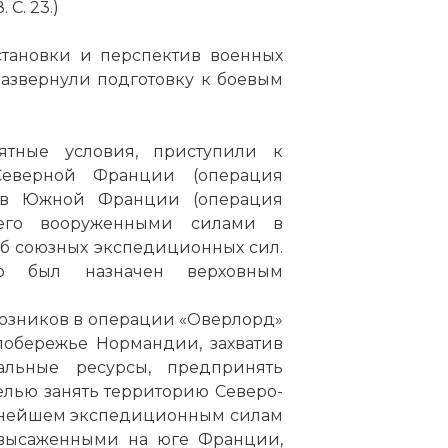
 С. 23.)
становки и перспектив военных
азвернули подготовку к боевым
ятные условия, приступили к
Северной Франции (операция
а в Южной Франции (операция
щего вооруженными силами в
б союзных экспедиционных сил.
эр был назначен верховным
юзников в операции «Оверлорд»
 побережье Нормандии, захватив
льные ресурсы, предпринять
елью занять территорию Северо-
альнейшем экспедиционным силам
, высаженными на юге Франции,