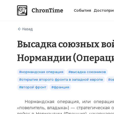
События
Достопри
Назад
Высадка союзных во
Нормандии (Операци
#нормандская операция
#высадка союзников
#открытие второго фронта в западной европе
#о
#второй фронт
#франция
Нормандская операция, или операция 
«повелитель, владыка») — стратегическая
войск в Нормандии (Франция), начавшаяся