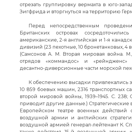
отрезать группировку вермахта в юго-зап
Зигфрида и вторгнуться на территорию Гер
Перед непосредственным проведен
Британских островах сосредоточили
американские, 2-я английская и 1-я канадск
дивизий (23 пехотные, 10 бронетанковых, 4 
(Самсонов А. М. Вторая мировая война. М.,
отрядов «коммандос» и «рейндженс» 
десантно-диверсионные части морской пехо
К обеспечению высадки привлекались 
10 859 боевых машин, 2316 транспортных са
второй мировой войны, 1939–1945. С. 238; Са
приводит другие данные.) Стратегические 
Европейском театре военных действий 
воздушной армии и английских стратег
Дуа́йт Дэ́ви
воздушной армией генерал-лейтенант К. Сп
произношени
также действия 15-й воздушной армии, к