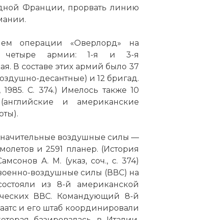
адной Франции, прорвать линию
мании.
ием операции «Оверлорд» на
сь четыре армии: 1-я и 3-я
ая. В составе этих армий было 37
воздушно-десантные) и 12 бригад.
 1985. С. 374.) Имелось также 10
(английские и американские
ты).
значительные воздушные силы —
молетов и 2591 планер. (История
мсонов А. М. (указ, соч., с. 374)
военно-воздушные силы (ВВС) на
состояли из 8-й американской
ических ВВС. Командующий 8-й
д Эйзенха́уэр (англ. Dwight David Eisenhower, оригин
аатс и его штаб координировали
е — Айзенхауэр (/ˈaɪzənhaʊər/); в США распростран
оторая базировалась в Италии.