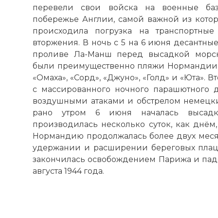
перевели свои войска на военные ба
побережье Англии, самой важной из котор
происходила погрузка на транспортные
вторжения. В ночь с 5 на 6 июня десантны
проливе Ла-Манш перед высадкой морск
были преимущественно пляжи Нормандии,
«Омаха», «Сорд», «Джуно», «Голд» и «Юта».
с массированного ночного парашютного д
воздушными атаками и обстрелом немецки
рано утром 6 июня началась высадк
производилась несколько суток, как днём,
Нормандию продолжалась более двух месяц
удержании и расширении береговых плац
закончилась освобождением Парижа и паде
августа 1944 года.