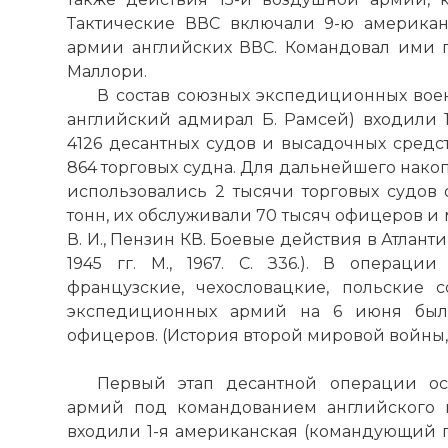
прозвище Айк,
Тактические ВВС включали 9-ю америка
Вашингтон) 
армии английских ВВС. Командовал ими 
армии (1944)
Маллори.
Фото статьи:
В состав союзных экспедиционных во
английский адмирал Б. Рамсей) входили 1
4126 десантных судов и высадочных средст
864 торговых судна. Для дальнейшего нако
использовались 2 тысячи торговых судо
тонн, их обслуживали 70 тысяч офицеров и 
В. И., Пензин КВ. Боевые действия в Атлан
1945 гг. М., 1967. С. З36.). В операции
французские, чехословацкие, польские 
экспедиционных армий на 6 июня было
офицеров. (История второй мировой войны, 193
Первый этап десантной операции ос
армий под командованием английского г
входили 1-я американская (командующий ге