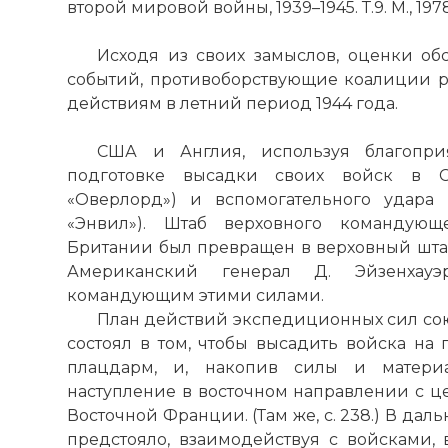
второй мировой войны, 1939–1945. Т.9. М., 1978.
☓
Исходя из своих замыслов, оценки об
событий, противоборствующие коалиции р
действиям в летний период 1944 года.
США и Англия, используя благопри
подготовке высадки своих войск в 
«Оверлорд») и вспомогательного удар
«Энвил»). Штаб верховного командую
Британии был превращен в верховный шта
Американский генерал Д. Эйзенхау
командующим этими силами.
План действий экспедиционных сил со
состоял в том, чтобы высадить войска на
плацдарм, и, накопив силы и материа
наступление в восточном направлении с ц
Восточной Франции. (Там же, с. 238.) В д
предстояло, взаимодействуя с войсками