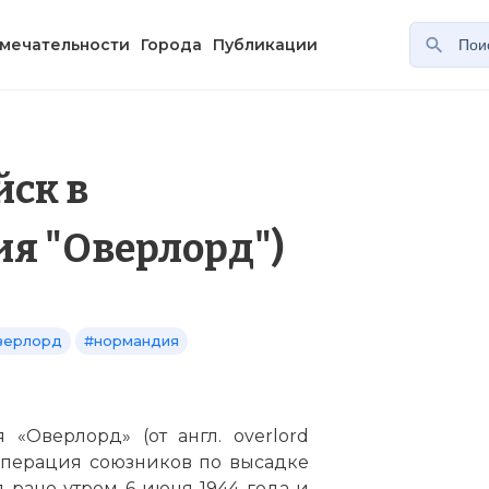
мечательности
Города
Публикации
йск в
я "Оверлорд")
верлорд
#нормандия
«Оверлорд» (от англ. overlord
 операция союзников по высадке
 рано утром 6 июня 1944 года и