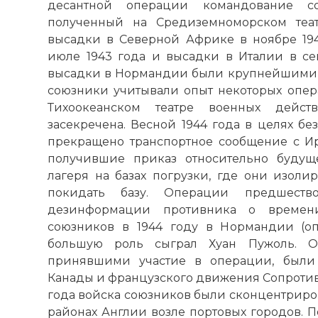
десантной операции командование со
полученный на Средиземноморском теа
высадки в Северной Африке в ноябре 19
июле 1943 года и высадки в Италии в се
высадки в Нормандии были крупнейшими 
союзники учитывали опыт некоторых опе
Тихоокеанском театре военных дейс
засекречена. Весной 1944 года в целях б
прекращено транспортное сообщение с И
получившие приказ относительно будущ
лагеря на базах погрузки, где они изоли
покидать базу. Операции предшеств
дезинформации противника о времен
союзников в 1944 году в Нормандии (опе
большую роль сыграл Хуан Пужоль. О
принявшими участие в операции, были
Канады и французского движения Сопротивл
года войска союзников были сконцентрир
районах Англии возле портовых городов. 