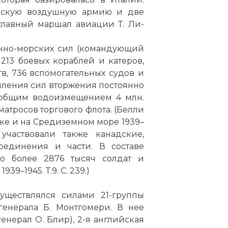
 англ. Ike; 14 октября 1890, Денисон, Техас — 28 март
нскую воздушную армию и две
— американский государственный и военный деятел
главный маршал авиации Т. Ли-
, 34-й президент США (20 января 1953 — 20 января 196
енно-морских сил (командующий
213 боевых кораблей и катеров,
в, 736 вспомогательных судов и
пления сил вторжения постоянно
в общим водоизмещением 4 млн.
матросов торгового флота. (Белли
тике и на Средиземном море 1939–
 участвовали также канадские,
соединения и части. В составе
 более 2876 тысяч солдат и
9–1945. Т.9. С. 239.)
уществлялся силами 21-группы
енерала Б. Монтгомери. В нее
нерал О. Блир), 2-я английская