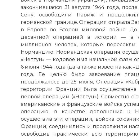
закончившаяся 31 августа 1944 года, посл
Сену, освободили Париж и продолжили
германской границе. Операция открыла Запа
в Европе во Второй мировой войне. До
десантной операцией в истории — в н
миллионов человек, которые пересекл
Нормандию. Нормандская операция осущест
«Нептун» — кодовое имя начальной фазы о
6 июня 1944 года (дата также известна как «
года. Её целью было завоевание плацд
продолжалось до 25 июля; Операция «Коб
территории Франции была осуществлена 
первой операции («Нептун»). Совместно с э
американские и французские войска усп
операцию, в качестве дополнения к Н
осуществив эти операции, войска союзник
Франции, соединились и продолжили наст
освободив практически всю территори