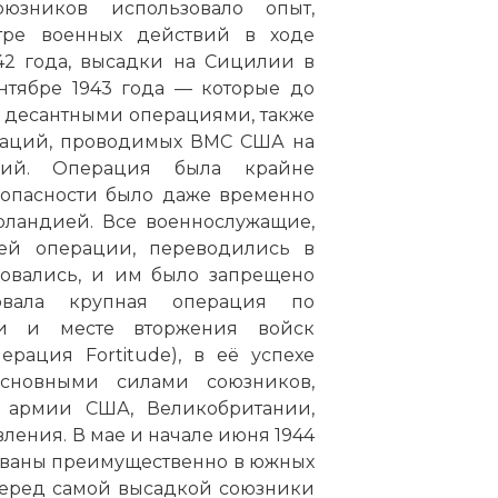
юзников использовало опыт,
тре военных действий в ходе
42 года, высадки на Сицилии в
нтябре 1943 года — которые до
десантными операциями, также
раций, проводимых ВМС США на
твий. Операция была крайне
езопасности было даже временно
рландией. Все военнослужащие,
ей операции, переводились в
ровались, и им было запрещено
овала крупная операция по
и и месте вторжения войск
рация Fortitude), в её успехе
сновными силами союзников,
 армии США, Великобритании,
ения. В мае и начале июня 1944
ованы преимущественно в южных
Перед самой высадкой союзники