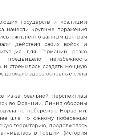
юющих государств и коалиции
ска нанесли крупные поражения
лись к жизненно важным центрам
вали действия своих войск и
Ситуация для Германии резко
е предвидело неизбежность
к и стремилось создать мощную
х, держало здесь основные силы
е из-за реальной перспективы
йск во Франции. Линия обороны
ходила по побережью Норвегии,
алее шла по южному побережью
скую территорию, продолжалась
анчивалась в Греции. (История