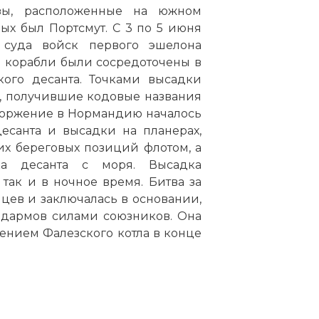
зы, расположенные на южном
ых был Портсмут. С 3 по 5 июня
 суда войск первого эшелона
е корабли были сосредоточены в
ого десанта. Точками высадки
 получившие кодовые названия
 Вторжение в Нормандию началось
есанта и высадки на планерах,
х береговых позиций флотом, а
а десанта с моря. Высадка
 так и в ночное время. Битва за
ев и заключалась в основании,
дармов силами союзников. Она
нием Фалезского котла в конце