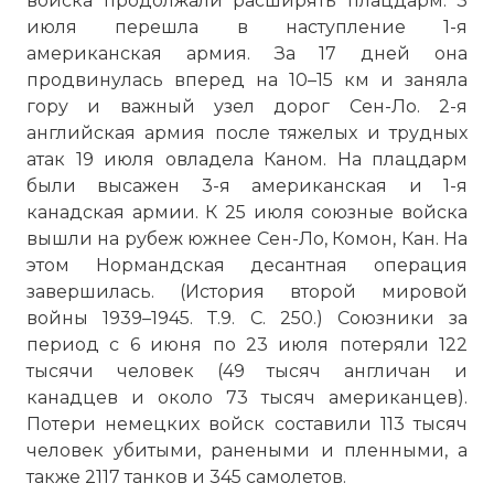
войска продолжали расширять плацдарм. 3
июля перешла в наступление 1-я
американская армия. За 17 дней она
продвинулась вперед на 10–15 км и заняла
гору и важный узел дорог Сен-Ло. 2-я
английская армия после тяжелых и трудных
атак 19 июля овладела Каном. На плацдарм
были высажен 3-я американская и 1-я
канадская армии. К 25 июля союзные войска
вышли на рубеж южнее Сен-Ло, Комон, Кан. На
этом Нормандская десантная операция
завершилась. (История второй мировой
войны 1939–1945. Т.9. С. 250.) Союзники за
период с 6 июня по 23 июля потеряли 122
тысячи человек (49 тысяч англичан и
канадцев и около 73 тысяч американцев).
Потери немецких войск составили 113 тысяч
человек убитыми, ранеными и пленными, а
также 2117 танков и 345 самолетов.