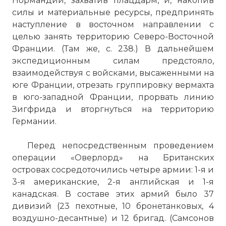
Нормандии, захватив плацдарм, и, накопив
силы и материальные ресурсы, предпринять
наступление в восточном направлении с
целью занять территорию Северо-Восточной
Франции. (Там же, с. 238.) В дальнейшем
экспедиционным силам предстояло,
взаимодействуя с войсками, высаженными на
юге Франции, отрезать группировку вермахта
в юго-западной Франции, прорвать линию
Зигфрида и вторгнуться на территорию
Германии.
Перед непосредственным проведением
операции «Оверлорд» на Британских
островах сосредоточились четыре армии: 1-я и
3-я американские, 2-я английская и 1-я
канадская. В составе этих армий было 37
дивизий (23 пехотные, 10 бронетанковых, 4
воздушно-десантные) и 12 бригад. (Самсонов