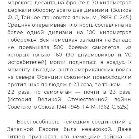
морского десанта, на фронте в 70 километров
☓
держали оборону всего две дивизии. (Волков
Ф. Д. Тайное становится явным. М., 1989. С. 245.)
Средняя оперативная плотность составляла не
более одной дивизии на 100 километров
побережья. Вся немецкая авиация на Западе
не превышала 500 боевых самолетов, из
которых только 160 (90 штурмовиков и 70
истребителей) могли подняться в воздух. К
моменту высадки англо-американских войск
на севере Франции союзники превосходили
противника по людям в 2,1 раза, по танкам — в
2,2 раза, по самолетам — почти в 23 раза.
(История Великой Отечественной войны
Советского Союза, 1941–1945. Т.4. М., 1962. С. 525.)
Крейсерский танк Mk.VI «Крусадер»
Боеспособность немецких соединений в
(англ. Tank Cruiser Mk.VI «Crusader», от
Западной Европе была невысокой. Даже
англ. crusader — «крестоносец»), A15 —
Гитлер признавал, что немецкие войска на