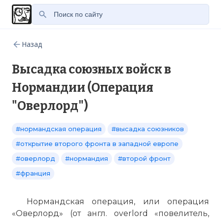
Назад
Высадка союзных войск в
Нормандии (Операция
"Оверлорд")
#нормандская операция
#высадка союзников
#открытие второго фронта в западной европе
#оверлорд
#нормандия
#второй фронт
#франция
Нормандская операция, или операция
«Оверлорд» (от англ. overlord «повелитель,