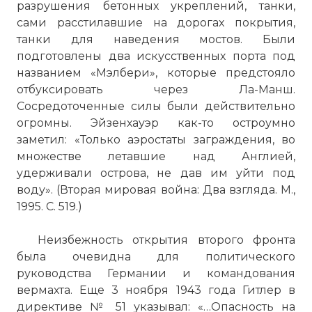
разрушения бетонных укреплений, танки,
сами расстилавшие на дорогах покрытия,
танки для наведения мостов. Были
подготовлены два искусственных порта под
названием «Мэлбери», которые предстояло
отбуксировать через Ла-Манш.
Сосредоточенные силы были действительно
огромны. Эйзенхауэр как-то остроумно
заметил: «Только аэростаты заграждения, во
множестве летавшие над Англией,
удерживали острова, не дав им уйти под
воду». (Вторая мировая война: Два взгляда. М.,
1995. С. 519.)
Неизбежность открытия второго фронта
была очевидна для политического
руководства Германии и командования
вермахта. Еще 3 ноября 1943 года Гитлер в
директиве № 51 указывал: «…Опасность на