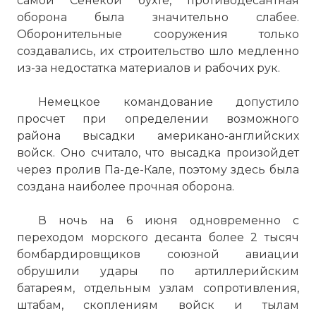
двухфунтовым орудием в основной
самой Сенекой бухте, противодесантная
башне и пулемётом BESA в отдельной
оборона была значительно слабее.
пулеметной башенке. Танк массой в 18.8
Оборонительные сооружения только
тонн отличался высокой подвижностью -
создавались, их строительство шло медленно
со своим 12 цилиндровым двигателем
из-за недостатка материалов и рабочих рук.
Liberty L-12 и подвеской Кристи он
развивал скорость в 40 км/ч. Для
Немецкое командование допустило
достижения этого разработчикам
просчет при определении возможного
пришлось пожертвовать бронированием
района высадки американо-английских
- танк имел тонкую броню башни (20 мм)
войск. Оно считало, что высадка произойдет
и 26 мм брони лба корпуса.
через пролив Па-де-Кале, поэтому здесь была
Фото статьи:
создана наиболее прочная оборона.
В ночь на 6 июня одновременно с
переходом морского десанта более 2 тысяч
бомбардировщиков союзной авиации
обрушили удары по артиллерийским
батареям, отдельным узлам сопротивления,
штабам, скоплениям войск и тылам