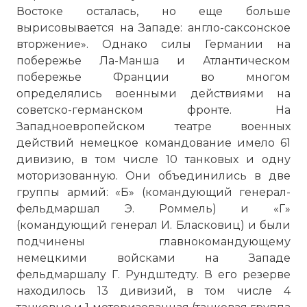
Востоке осталась, но еще больше
вырисовывается на Западе: англо-саксонское
вторжение». Однако силы Германии на
побережье Ла-Манша и Атлантическом
побережье Франции во многом
определялись военными действиями на
советско-германском фронте. На
Западноевропейском театре военных
действий немецкое командование имело 61
дивизию, в том числе 10 танковых и одну
моторизованную. Они объединились в две
группы армий: «Б» (командующий генерал-
фельдмаршал Э. Роммель) и «Г»
(командующий генерал И. Бласковиц) и были
подчинены главнокомандующему
немецкими войсками на Западе
фельдмаршалу Г. Рундштедту. В его резерве
находилось 13 дивизий, в том числе 4