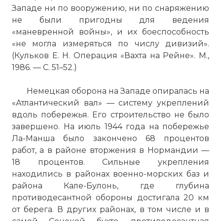
британский средний крейсерский танк
Западе ни по вооружению, ни по снаряжению
периода Второй мировой войны.
не были пригодны для ведения
C конца 30-х годов британская военная
«маневренной войны», и их боеспособность
доктрина предусматривала развитие
«не могла измеряться по числу дивизий».
двух основных типов танков:
(Кульков Е. Н. Операция «Вахта на Рейне». М.,
тяжелобронированого танка поддержки
1986. — С. 51–52.)
пехоты и быстрого крейсерского танка.
Незадолго до второй мировой войны
Немецкая оборона на Западе опиралась на
компании Nuffield Mechanizations
«Атлантический вал» — систему укреплений
предлагают принять участие в
вдоль побережья. Его строительство не было
разработке крейсерского танка
завершено. На июль 1944 года на побережье
Covenanter A13 Mk.III - компания
Ла-Манша было закончено 68 процентов
отказывается и сосредотачивается на
работ, а в районе вторжения в Нормандии —
разработке своей собственной модели -
18 процентов. Сильные укрепления
A15 Crusader. Множество проблем с
находились в районах военно-морских баз и
Covenanter приводят к тому, что вместо
района Кале-Булонь, где глубина
него начинают производство Crusader.
противодесантной обороны достигала 20 км
Изначально, танк вооружался
от берега. В других районах, в том числе и в