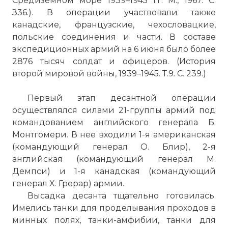
Средиземном море 1939–1945 гг. М., 1967. С.
З36.). В операции участвовали также
канадские, французские, чехословацкие,
польские соединения и части. В составе
экспедиционных армий на 6 июня было более
2876 тысяч солдат и офицеров. (История
второй мировой войны, 1939–1945. Т.9. С. 239.)
Первый этап десантной операции
осуществлялся силами 21-группы армий под
командованием английского генерала Б.
Монтгомери. В нее входили 1-я американская
(командующий генерал О. Блир), 2-я
английская (командующий генерал М.
Демпси) и 1-я канадская (командующий
генерал X. Грерар) армии.
Высадка десанта тщательно готовилась.
Имелись танки для проделывания проходов в
минных полях, танки-амфибии, танки для