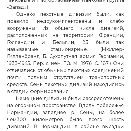
танковые и 1 моторизованная (танковая группа
«Запад»).
Однако пехотные дивизии были, как
правило, недоукомплектованы и слабо
вооружены. Из общего числа дивизий,
расположенных на территории Франции,
Голландии и Бельгии, 23 были так
называемые стационарные. (Мюллер-
Гилленбранд Б. Сухопутная армия Германии,
1933–1945. Пер. с нем. Т.З. М., 1976. С. 187.) Они
отличались от обычных пехотных соединений
почти полным отсутствием транспортных
средств. Семь пехотных дивизий находились
в стадии формирования.
Немецкие дивизии были рассредоточены
на огромном пространстве. Вдоль побережья
Нормандии, западнее р. Сены, на более
чем300 километров было всего шесть
дивизий. В Нормандии, в районе высадки