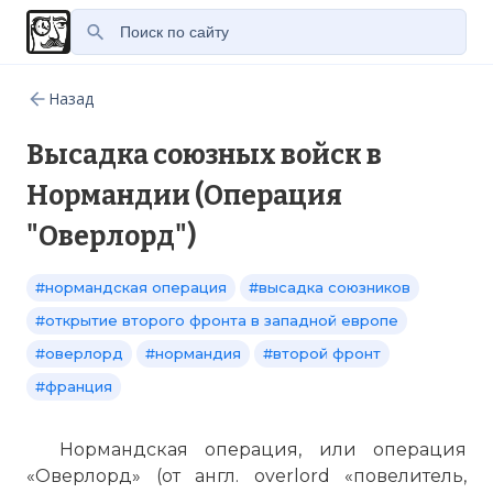
Назад
Высадка союзных войск в
Нормандии (Операция
"Оверлорд")
#нормандская операция
#высадка союзников
#открытие второго фронта в западной европе
#оверлорд
#нормандия
#второй фронт
#франция
Нормандская операция, или операция
«Оверлорд» (от англ. overlord «повелитель,