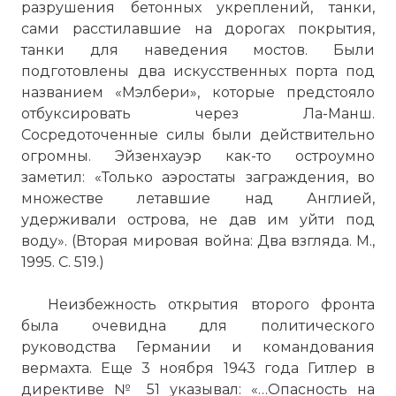
разрушения бетонных укреплений, танки,
сами расстилавшие на дорогах покрытия,
танки для наведения мостов. Были
подготовлены два искусственных порта под
названием «Мэлбери», которые предстояло
отбуксировать через Ла-Манш.
Сосредоточенные силы были действительно
огромны. Эйзенхауэр как-то остроумно
заметил: «Только аэростаты заграждения, во
множестве летавшие над Англией,
удерживали острова, не дав им уйти под
воду». (Вторая мировая война: Два взгляда. М.,
1995. С. 519.)
Неизбежность открытия второго фронта
была очевидна для политического
руководства Германии и командования
вермахта. Еще 3 ноября 1943 года Гитлер в
директиве № 51 указывал: «…Опасность на