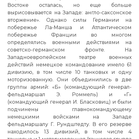
Востоке осталась, но еще больше
вырисовывается на Западе: англо-саксонское
вторжение». Однако силы Германии на
побережье Ла-Манша и Атлантическом
побережье Франции во многом
определялись военными действиями на
советско-германском фронте. На
Западноевропейском театре военных
действий немецкое командование имело 61
дивизию, в том числе 10 танковых и одну
моторизованную. Они объединились в две
группы армий: «Б» (командующий генерал-
фельдмаршал Э. Роммель) и «Г»
(командующий генерал И. Бласковиц) и были
подчинены главнокомандующему
немецкими войсками на Западе
фельдмаршалу Г. Рундштедту. В его резерве
находилось 13 дивизий, в том числе 4