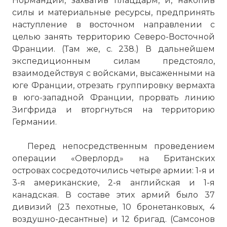
Нормандии, захватив плацдарм, и, накопив
силы и материальные ресурсы, предпринять
наступление в восточном направлении с
целью занять территорию Северо-Восточной
Франции. (Там же, с. 238.) В дальнейшем
экспедиционным силам предстояло,
взаимодействуя с войсками, высаженными на
юге Франции, отрезать группировку вермахта
в юго-западной Франции, прорвать линию
Зигфрида и вторгнуться на территорию
Германии.
Перед непосредственным проведением
операции «Оверлорд» на Британских
островах сосредоточились четыре армии: 1-я и
3-я американские, 2-я английская и 1-я
канадская. В составе этих армий было 37
дивизий (23 пехотные, 10 бронетанковых, 4
воздушно-десантные) и 12 бригад. (Самсонов