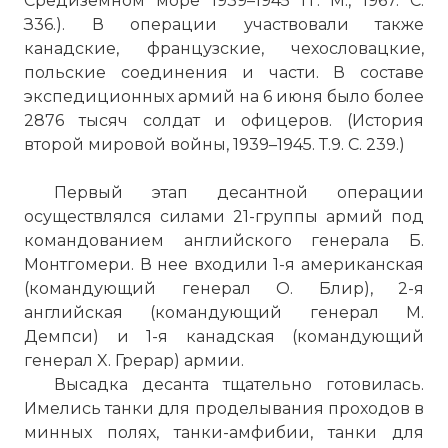
Средиземном море 1939–1945 гг. М., 1967. С.
З36.). В операции участвовали также
канадские, французские, чехословацкие,
польские соединения и части. В составе
экспедиционных армий на 6 июня было более
2876 тысяч солдат и офицеров. (История
второй мировой войны, 1939–1945. Т.9. С. 239.)
Первый этап десантной операции
осуществлялся силами 21-группы армий под
командованием английского генерала Б.
Монтгомери. В нее входили 1-я американская
(командующий генерал О. Блир), 2-я
английская (командующий генерал М.
Демпси) и 1-я канадская (командующий
генерал X. Грерар) армии.
Высадка десанта тщательно готовилась.
Имелись танки для проделывания проходов в
минных полях, танки-амфибии, танки для