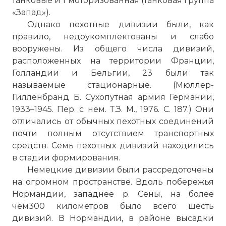
танковые и 1 моторизованная (танковая группа
«Запад»).
Однако пехотные дивизии были, как
правило, недоукомплектованы и слабо
вооружены. Из общего числа дивизий,
расположенных на территории Франции,
Голландии и Бельгии, 23 были так
называемые стационарные. (Мюллер-
Гилленбранд Б. Сухопутная армия Германии,
1933–1945. Пер. с нем. Т.З. М., 1976. С. 187.) Они
отличались от обычных пехотных соединений
почти полным отсутствием транспортных
средств. Семь пехотных дивизий находились
в стадии формирования.
Немецкие дивизии были рассредоточены
на огромном пространстве. Вдоль побережья
Нормандии, западнее р. Сены, на более
чем300 километров было всего шесть
дивизий. В Нормандии, в районе высадки