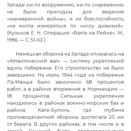
Нормандия, 6 июня 1944 г.
Западе ни по вооружению, ни по снаряжению
Фото статьи:
не были пригодны для ведения
«маневренной войны», и их боеспособность
«не могла измеряться по числу дивизий».
(Кульков Е. Н. Операция «Вахта на Рейне». М.,
1986. — С. 51–52.)
Немецкая оборона на Западе опиралась на
«Атлантический вал» — систему укреплений
вдоль побережья. Его строительство не было
завершено. На июль 1944 года на побережье
Ла-Манша было закончено 68 процентов
работ, а в районе вторжения в Нормандии —
18 процентов. Сильные укрепления
находились в районах военно-морских баз и
района Кале-Булонь, где глубина
противодесантной обороны достигала 20 км
от берега. В других районах, в том числе и в