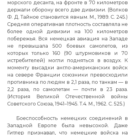
морского десанта, на фронте в 70 километров
☓
держали оборону всего две дивизии. (Волков
Ф. Д. Тайное становится явным. М., 1989. С. 245.)
Средняя оперативная плотность составляла не
более одной дивизии на 100 километров
побережья. Вся немецкая авиация на Западе
не превышала 500 боевых самолетов, из
которых только 160 (90 штурмовиков и 70
истребителей) могли подняться в воздух. К
моменту высадки англо-американских войск
на севере Франции союзники превосходили
противника по людям в 2,1 раза, по танкам — в
2,2 раза, по самолетам — почти в 23 раза.
(История Великой Отечественной войны
Советского Союза, 1941–1945. Т.4. М., 1962. С. 525.)
Младший капрал Уолтер Рей, Корпус
Боеспособность немецких соединений в
Королевских Инженеров, разливает ром
Западной Европе была невысокой. Даже
своим товарищам на пляже "Голд",
Гитлер признавал, что немецкие войска на