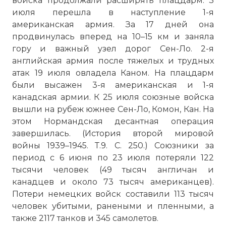
войска продолжали расширять плацдарм. 3
июля перешла в наступление 1-я
американская армия. За 17 дней она
продвинулась вперед на 10–15 км и заняла
гору и важный узел дорог Сен-Ло. 2-я
английская армия после тяжелых и трудных
атак 19 июля овладела Каном. На плацдарм
были высажен 3-я американская и 1-я
канадская армии. К 25 июля союзные войска
вышли на рубеж южнее Сен-Ло, Комон, Кан. На
этом Нормандская десантная операция
завершилась. (История второй мировой
войны 1939–1945. Т.9. С. 250.) Союзники за
период с 6 июня по 23 июля потеряли 122
тысячи человек (49 тысяч англичан и
канадцев и около 73 тысяч американцев).
Потери немецких войск составили 113 тысяч
человек убитыми, ранеными и пленными, а
также 2117 танков и 345 самолетов.