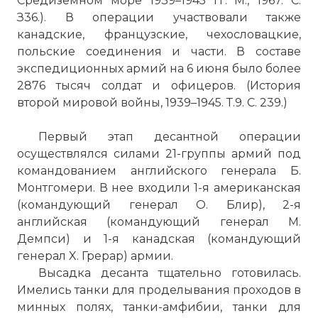
Средиземном море 1939–1945 гг. М., 1967. С.
З36.). В операции участвовали также
канадские, французские, чехословацкие,
польские соединения и части. В составе
экспедиционных армий на 6 июня было более
2876 тысяч солдат и офицеров. (История
второй мировой войны, 1939–1945. Т.9. С. 239.)
Первый этап десантной операции
осуществлялся силами 21-группы армий под
командованием английского генерала Б.
Монтгомери. В нее входили 1-я американская
(командующий генерал О. Блир), 2-я
английская (командующий генерал М.
Демпси) и 1-я канадская (командующий
генерал X. Грерар) армии.
Высадка десанта тщательно готовилась.
Имелись танки для проделывания проходов в
минных полях, танки-амфибии, танки для