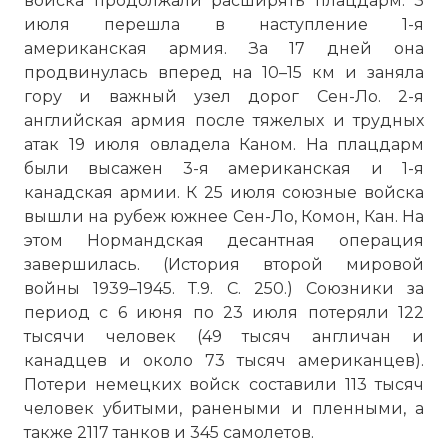
войска продолжали расширять плацдарм. 3
июля перешла в наступление 1-я
американская армия. За 17 дней она
продвинулась вперед на 10–15 км и заняла
гору и важный узел дорог Сен-Ло. 2-я
английская армия после тяжелых и трудных
атак 19 июля овладела Каном. На плацдарм
были высажен 3-я американская и 1-я
канадская армии. К 25 июля союзные войска
вышли на рубеж южнее Сен-Ло, Комон, Кан. На
этом Нормандская десантная операция
завершилась. (История второй мировой
войны 1939–1945. Т.9. С. 250.) Союзники за
период с 6 июня по 23 июля потеряли 122
тысячи человек (49 тысяч англичан и
канадцев и около 73 тысяч американцев).
Потери немецких войск составили 113 тысяч
человек убитыми, ранеными и пленными, а
также 2117 танков и 345 самолетов.