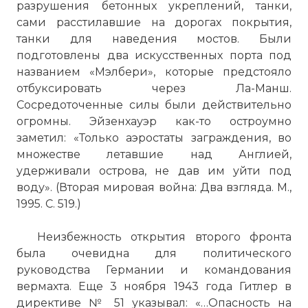
разрушения бетонных укреплений, танки,
сами расстилавшие на дорогах покрытия,
танки для наведения мостов. Были
подготовлены два искусственных порта под
названием «Мэлбери», которые предстояло
отбуксировать через Ла-Манш.
Сосредоточенные силы были действительно
огромны. Эйзенхауэр как-то остроумно
заметил: «Только аэростаты заграждения, во
множестве летавшие над Англией,
удерживали острова, не дав им уйти под
воду». (Вторая мировая война: Два взгляда. М.,
1995. С. 519.)
Неизбежность открытия второго фронта
была очевидна для политического
руководства Германии и командования
вермахта. Еще 3 ноября 1943 года Гитлер в
директиве № 51 указывал: «…Опасность на