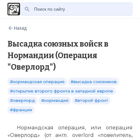
Назад
Высадка союзных войск в
Нормандии (Операция
"Оверлорд")
#нормандская операция
#высадка союзников
#открытие второго фронта в западной европе
#оверлорд
#нормандия
#второй фронт
#франция
Нормандская операция, или операция
«Оверлорд» (от англ. overlord «повелитель,