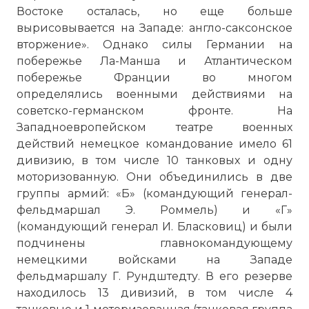
Востоке осталась, но еще больше
вырисовывается на Западе: англо-саксонское
вторжение». Однако силы Германии на
побережье Ла-Манша и Атлантическом
побережье Франции во многом
определялись военными действиями на
советско-германском фронте. На
Западноевропейском театре военных
действий немецкое командование имело 61
дивизию, в том числе 10 танковых и одну
моторизованную. Они объединились в две
группы армий: «Б» (командующий генерал-
фельдмаршал Э. Роммель) и «Г»
(командующий генерал И. Бласковиц) и были
подчинены главнокомандующему
немецкими войсками на Западе
фельдмаршалу Г. Рундштедту. В его резерве
находилось 13 дивизий, в том числе 4