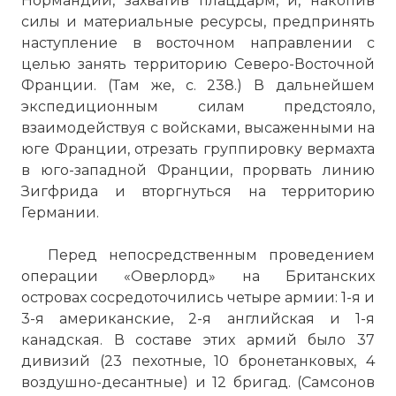
Нормандии, захватив плацдарм, и, накопив
силы и материальные ресурсы, предпринять
наступление в восточном направлении с
целью занять территорию Северо-Восточной
Франции. (Там же, с. 238.) В дальнейшем
экспедиционным силам предстояло,
взаимодействуя с войсками, высаженными на
юге Франции, отрезать группировку вермахта
в юго-западной Франции, прорвать линию
Зигфрида и вторгнуться на территорию
Германии.
Перед непосредственным проведением
операции «Оверлорд» на Британских
островах сосредоточились четыре армии: 1-я и
3-я американские, 2-я английская и 1-я
канадская. В составе этих армий было 37
дивизий (23 пехотные, 10 бронетанковых, 4
воздушно-десантные) и 12 бригад. (Самсонов