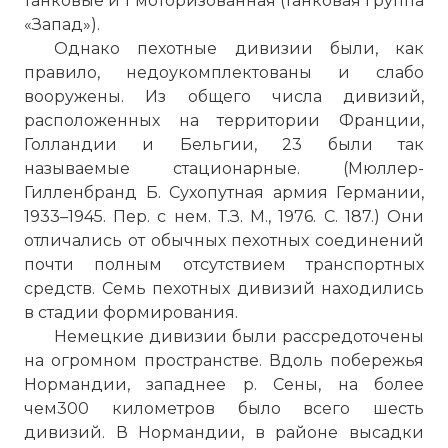
танковые и 1 моторизованная (танковая группа
«Запад»).
Однако пехотные дивизии были, как
правило, недоукомплектованы и слабо
вооружены. Из общего числа дивизий,
расположенных на территории Франции,
Голландии и Бельгии, 23 были так
называемые стационарные. (Мюллер-
Гилленбранд Б. Сухопутная армия Германии,
1933–1945. Пер. с нем. Т.З. М., 1976. С. 187.) Они
отличались от обычных пехотных соединений
почти полным отсутствием транспортных
средств. Семь пехотных дивизий находились
в стадии формирования.
Немецкие дивизии были рассредоточены
на огромном пространстве. Вдоль побережья
Нормандии, западнее р. Сены, на более
чем300 километров было всего шесть
дивизий. В Нормандии, в районе высадки