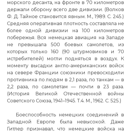
морского десанта, на фронте в 70 километров
☓
держали оборону всего две дивизии. (Волков
Ф. Д. Тайное становится явным. М., 1989. С. 245.)
Средняя оперативная плотность составляла не
более одной дивизии на 100 километров
побережья. Вся немецкая авиация на Западе
не превышала 500 боевых самолетов, из
которых только 160 (90 штурмовиков и 70
истребителей) могли подняться в воздух. К
моменту высадки англо-американских войск
на севере Франции союзники превосходили
противника по людям в 2,1 раза, по танкам — в
Войска армии собираются вокруг
2,2 раза, по самолетам — почти в 23 раза.
сигнального поста, которым
(История Великой Отечественной войны
воспользовались инженеры на месте
Советского Союза, 1941–1945. Т.4. М., 1962. С. 525.)
захваченного немецкого бункера с
видом на пляж Омаха после высадки
Боеспособность немецких соединений в
союзных войск в районе Сен-Лорана-
Западной Европе была невысокой. Даже
сюр-Мер, 7 июня 1944 г.
Гитлер признавал, что немецкие войска на