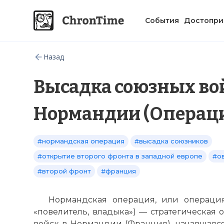
События
Достопри
Назад
Высадка союзных во
Нормандии (Операци
#нормандская операция
#высадка союзников
#открытие второго фронта в западной европе
#о
#второй фронт
#франция
Нормандская операция, или операция 
«повелитель, владыка») — стратегическая
войск в Нормандии (Франция), начавшаяся