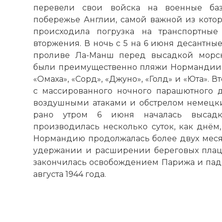
перевели свои войска на военные ба
побережье Англии, самой важной из котор
происходила погрузка на транспортные
вторжения. В ночь с 5 на 6 июня десантны
проливе Ла-Манш перед высадкой морск
были преимущественно пляжи Нормандии,
«Омаха», «Сорд», «Джуно», «Голд» и «Юта».
с массированного ночного парашютного д
воздушными атаками и обстрелом немецки
рано утром 6 июня началась высадк
производилась несколько суток, как днём,
Нормандию продолжалась более двух месяц
удержании и расширении береговых плац
закончилась освобождением Парижа и паде
августа 1944 года.