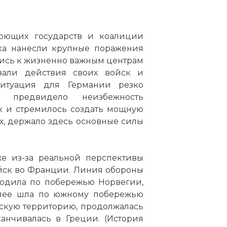
юющих государств и коалиции
ска нанесли крупные поражения
лись к жизненно важным центрам
вали действия своих войск и
Ситуация для Германии резко
е предвидело неизбежность
к и стремилось создать мощную
х, держало здесь основные силы
е из-за реальной перспективы
йск во Франции. Линия обороны
ходила по побережью Норвегии,
алее шла по южному побережью
скую территорию, продолжалась
анчивалась в Греции. (История