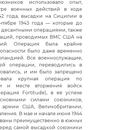
юзников использовало опыт,
тре военных действий в ходе
42 года, высадки на Сицилии в
нтябре 1943 года — которые до
десантными операциями, также
раций, проводимых ВМС США на
твий. Операция была крайне
езопасности было даже временно
рландией. Все военнослужащие,
ей операции, переводились в
ровались, и им было запрещено
овала крупная операция по
и и месте вторжения войск
рация Fortitude), в её успехе
сновными силами союзников,
 армии США, Великобритании,
ения. В мае и начале июня 1944
ованы преимущественно в южных
Перед самой высадкой союзники