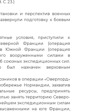
 С. 23.)
становки и перспектив военных
азвернули подготовку к боевым
ятные условия, приступили к
Северной Франции (операция
а в Южной Франции (операция
щего вооруженными силами в
б союзных экспедиционных сил.
эр был назначен верховным
юзников в операции «Оверлорд»
 побережье Нормандии, захватив
льные ресурсы, предпринять
елью занять территорию Северо-
альнейшем экспедиционным силам
, высаженными на юге Франции,