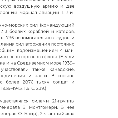
нскую воздушную армию и две
главный маршал авиации Т. Ли-
енно-морских сил (командующий
213 боевых кораблей и катеров,
в, 736 вспомогательных судов и
пления сил вторжения постоянно
в общим водоизмещением 4 млн.
матросов торгового флота. (Белли
тике и на Средиземном море 1939–
 участвовали также канадские,
соединения и части. В составе
 более 2876 тысяч солдат и
9–1945. Т.9. С. 239.)
уществлялся силами 21-группы
енерала Б. Монтгомери. В нее
нерал О. Блир), 2-я английская