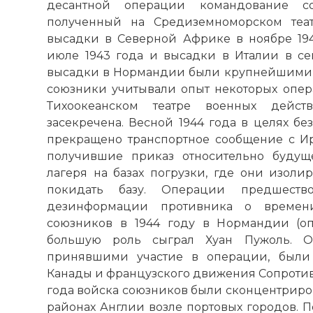
десантной операции командование со
полученный на Средиземноморском теа
высадки в Северной Африке в ноябре 19
июле 1943 года и высадки в Италии в се
высадки в Нормандии были крупнейшими 
союзники учитывали опыт некоторых опе
Тихоокеанском театре военных дейс
засекречена. Весной 1944 года в целях б
прекращено транспортное сообщение с И
получившие приказ относительно будущ
лагеря на базах погрузки, где они изоли
покидать базу. Операции предшеств
дезинформации противника о времен
союзников в 1944 году в Нормандии (опе
большую роль сыграл Хуан Пужоль. О
принявшими участие в операции, были
Канады и французского движения Сопротивл
года войска союзников были сконцентрир
районах Англии возле портовых городов. 