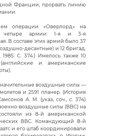
адной Франции, прорвать линию
мании.
ием операции «Оверлорд» на
мирные жители и американские солдаты возле уби
сь четыре армии: 1-я и 3-я
олдата. Кольвиль-сюр-Мер, Нормандия, июнь 1944 го
ая. В составе этих армий было 37
воздушно-десантные) и 12 бригад.
 1985. С. 374.) Имелось также 10
(английские и американские
ты).
значительные воздушные силы —
молетов и 2591 планер. (История
мсонов А. М. (указ, соч., с. 374)
военно-воздушные силы (ВВС) на
состояли из 8-й американской
ических ВВС. Командующий 8-й
аатс и его штаб координировали
оторая базировалась в Италии.