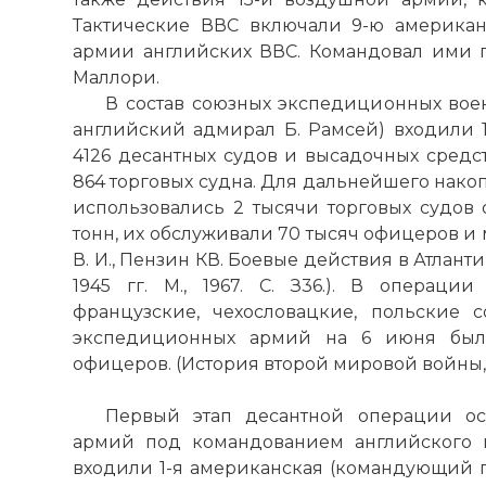
Тактические ВВС включали 9-ю америка
армии английских ВВС. Командовал ими 
Маллори.
В состав союзных экспедиционных во
английский адмирал Б. Рамсей) входили 1
4126 десантных судов и высадочных средст
864 торговых судна. Для дальнейшего нако
использовались 2 тысячи торговых судо
тонн, их обслуживали 70 тысяч офицеров и 
В. И., Пензин КВ. Боевые действия в Атлан
1945 гг. М., 1967. С. З36.). В операции
французские, чехословацкие, польские 
экспедиционных армий на 6 июня было
офицеров. (История второй мировой войны, 193
Первый этап десантной операции ос
армий под командованием английского г
входили 1-я американская (командующий ге