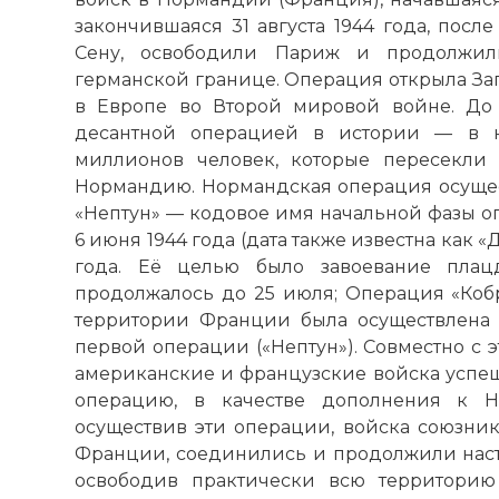
закончившаяся 31 августа 1944 года, посл
Сену, освободили Париж и продолжили
германской границе. Операция открыла Запа
в Европе во Второй мировой войне. До
десантной операцией в истории — в н
миллионов человек, которые пересекл
Нормандию. Нормандская операция осущест
«Нептун» — кодовое имя начальной фазы о
6 июня 1944 года (дата также известна как «
года. Её целью было завоевание плацд
продолжалось до 25 июля; Операция «Коб
территории Франции была осуществлена 
первой операции («Нептун»). Совместно с э
американские и французские войска усп
операцию, в качестве дополнения к Н
осуществив эти операции, войска союзник
Франции, соединились и продолжили наст
освободив практически всю территори