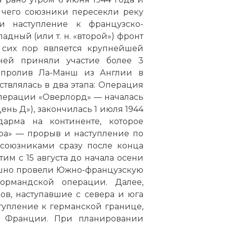
е чего союзники пересекли реку
 наступление к французско-
дный (или т. н. «второй») фронт
 сих пор является крупнейшей
ей приняли участие более 3
и
пролив Ла-Манш
из Англии в
влялась в два этапа: Операция
перации «Оверлорд» — началась
День Д»), закончилась 1 июля 1944
арма на континенте, которое
ра» — прорыв и наступление по
союзниками сразу после конца
тим с 15 августа до начала осени
ешно провели Южно-французскую
ормандской операции. Далее,
ов, наступавшие с севера и юга
упление к германской границе,
ю Франции. При планировании