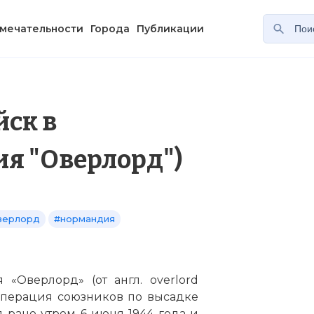
мечательности
Города
Публикации
йск в
я "Оверлорд")
верлорд
#нормандия
«Оверлорд» (от англ. overlord
 операция союзников по высадке
 рано утром 6 июня 1944 года и