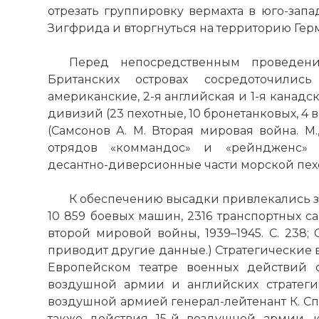
отрезать группировку вермахта в юго-зап
Зигфрида и вторгнуться на территорию Гер
Перед непосредственным проведен
Французкие 
Британских островах сосредоточили
немецкого с
американские, 2-я английская и 1-я канадск
Фото статьи:
дивизий (23 пехотные, 10 бронетанковых, 4 
(Самсонов А. М. Вторая мировая война. М.,
отрядов «коммандос» и «рейндженс» 
десантно-диверсионные части морской пехо
К обеспечению высадки привлекались 
10 859 боевых машин, 2316 транспортных са
второй мировой войны, 1939–1945. С. 238; Са
приводит другие данные.) Стратегические 
Европейском театре военных действий 
воздушной армии и английских стратег
воздушной армией генерал-лейтенант К. Сп
также действия 15-й воздушной армии, к