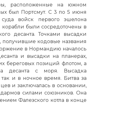
зы, расположенные на южном
ых был Портсмут. С 3 по 5 июня
 суда войск первого эшелона
е корабли были сосредоточены в
ого десанта. Точками высадки
 получившие кодовые названия
 Вторжение в Нормандию началось
есанта и высадки на планерах,
х береговых позиций флотом, а
а десанта с моря. Высадка
 так и в ночное время. Битва за
ев и заключалась в основании,
дармов силами союзников. Она
нием Фалезского котла в конце