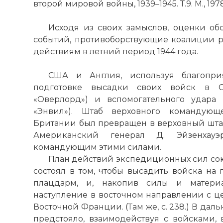
второй мировой войны, 1939–1945. Т.9. М., 1978.
☓
Исходя из своих замыслов, оценки об
событий, противоборствующие коалиции р
действиям в летний период 1944 года.
США и Англия, используя благопри
подготовке высадки своих войск в 
«Оверлорд») и вспомогательного удар
«Энвил»). Штаб верховного командую
Британии был превращен в верховный шта
Американский генерал Д. Эйзенхау
командующим этими силами.
План действий экспедиционных сил со
состоял в том, чтобы высадить войска на
плацдарм, и, накопив силы и материа
наступление в восточном направлении с ц
Восточной Франции. (Там же, с. 238.) В д
предстояло, взаимодействуя с войсками