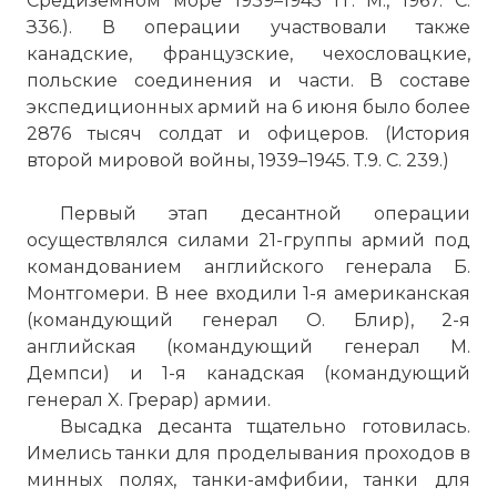
Средиземном море 1939–1945 гг. М., 1967. С.
З36.). В операции участвовали также
канадские, французские, чехословацкие,
польские соединения и части. В составе
экспедиционных армий на 6 июня было более
2876 тысяч солдат и офицеров. (История
второй мировой войны, 1939–1945. Т.9. С. 239.)
Первый этап десантной операции
осуществлялся силами 21-группы армий под
командованием английского генерала Б.
Монтгомери. В нее входили 1-я американская
(командующий генерал О. Блир), 2-я
английская (командующий генерал М.
Демпси) и 1-я канадская (командующий
генерал X. Грерар) армии.
Высадка десанта тщательно готовилась.
Имелись танки для проделывания проходов в
минных полях, танки-амфибии, танки для