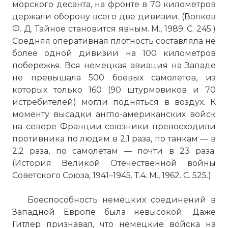
морского десанта, на фронте в 70 километров
☓
держали оборону всего две дивизии. (Волков
Ф. Д. Тайное становится явным. М., 1989. С. 245.)
Средняя оперативная плотность составляла не
более одной дивизии на 100 километров
побережья. Вся немецкая авиация на Западе
не превышала 500 боевых самолетов, из
которых только 160 (90 штурмовиков и 70
истребителей) могли подняться в воздух. К
моменту высадки англо-американских войск
на севере Франции союзники превосходили
противника по людям в 2,1 раза, по танкам — в
2,2 раза, по самолетам — почти в 23 раза.
Не встречая серьезного сопротивления,
(История Великой Отечественной войны
американо-английские войска сразу же
Советского Союза, 1941–1945. Т.4. М., 1962. С. 525.)
начали продвижение в глубь обороны
противника
Боеспособность немецких соединений в
Фото статьи:
Западной Европе была невысокой. Даже
Гитлер признавал, что немецкие войска на