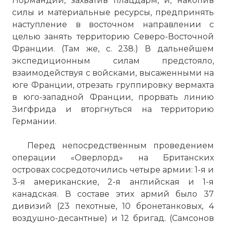
Нормандии, захватив плацдарм, и, накопив
силы и материальные ресурсы, предпринять
наступление в восточном направлении с
целью занять территорию Северо-Восточной
Франции. (Там же, с. 238.) В дальнейшем
экспедиционным силам предстояло,
взаимодействуя с войсками, высаженными на
юге Франции, отрезать группировку вермахта
в юго-западной Франции, прорвать линию
Зигфрида и вторгнуться на территорию
Германии.
Перед непосредственным проведением
операции «Оверлорд» на Британских
островах сосредоточились четыре армии: 1-я и
3-я американские, 2-я английская и 1-я
канадская. В составе этих армий было 37
дивизий (23 пехотные, 10 бронетанковых, 4
воздушно-десантные) и 12 бригад. (Самсонов