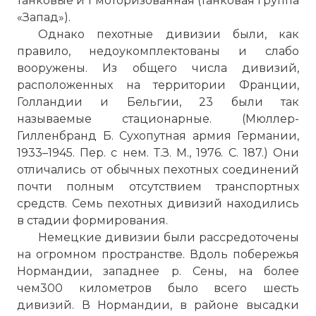
танковые и 1 моторизованная (танковая группа
«Запад»).
Однако пехотные дивизии были, как
правило, недоукомплектованы и слабо
вооружены. Из общего числа дивизий,
расположенных на территории Франции,
Голландии и Бельгии, 23 были так
называемые стационарные. (Мюллер-
Гилленбранд Б. Сухопутная армия Германии,
1933–1945. Пер. с нем. Т.З. М., 1976. С. 187.) Они
отличались от обычных пехотных соединений
почти полным отсутствием транспортных
средств. Семь пехотных дивизий находились
в стадии формирования.
Немецкие дивизии были рассредоточены
на огромном пространстве. Вдоль побережья
Нормандии, западнее р. Сены, на более
чем300 километров было всего шесть
дивизий. В Нормандии, в районе высадки