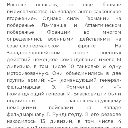
Востоке осталась, но еще больше
вырисовывается на Западе: англо-саксонское
вторжение». Однако силы Германии на
побережье Ла-Манша и Атлантическом
побережье Франции во многом
определялись военными действиями на
советско-германском фронте. На
Западноевропейском театре военных
действий немецкое командование имело 61
дивизию, в том числе 10 танковых и одну
моторизованную. Они объединились в две
группы армий: «Б» (командующий генерал-
фельдмаршал Э. Роммель) и «Г»
(командующий генерал И. Бласковиц) и были
подчинены главнокомандующему
немецкими войсками на Западе
фельдмаршалу Г. Рундштедту. В его резерве
находилось 13 дивизий, в том числе 4