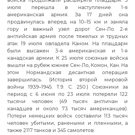
войска продолжали расширять плацдарм. 3
июля перешла в наступление 1-я
американская армия. За 17 дней она
продвинулась вперед на 10–15 км и заняла
гору и важный узел дорог Сен-Ло. 2-я
английская армия после тяжелых и трудных
атак 19 июля овладела Каном. На плацдарм
были высажен 3-я американская и 1-я
канадская армии. К 25 июля союзные войска
вышли на рубеж южнее Сен-Ло, Комон, Кан. На
этом Нормандская десантная операция
завершилась. (История второй мировой
войны 1939–1945. Т.9. С. 250.) Союзники за
период с 6 июня по 23 июля потеряли 122
тысячи человек (49 тысяч англичан и
канадцев и около 73 тысяч американцев).
Потери немецких войск составили 113 тысяч
человек убитыми, ранеными и пленными, а
также 2117 танков и 345 самолетов.