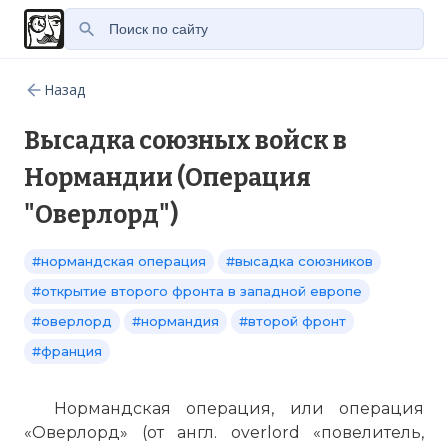
Назад
Высадка союзных войск в
Нормандии (Операция
"Оверлорд")
#нормандская операция
#высадка союзников
#открытие второго фронта в западной европе
#оверлорд
#нормандия
#второй фронт
#франция
Нормандская операция, или операция
«Оверлорд» (от англ. overlord «повелитель,