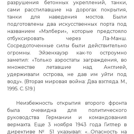
разрушения бетонных укреплений, танки,
сами расстилавшие на дорогах покрытия,
танки для наведения мостов. Были
подготовлены два искусственных порта под
названием «Мэлбери», которые предстояло
отбуксировать через Ла-Манш.
Сосредоточенные силы были действительно
огромны. Эйзенхауэр как-то остроумно
заметил: «Только аэростаты заграждения, во
множестве летавшие над Англией,
удерживали острова, не дав им уйти под
воду». (Вторая мировая война: Два взгляда. М.,
1995. С. 519.)
Неизбежность открытия второго фронта
была очевидна для политического
руководства Германии и командования
вермахта. Еще 3 ноября 1943 года Гитлер в
директиве № 51 указывал: «…Опасность на