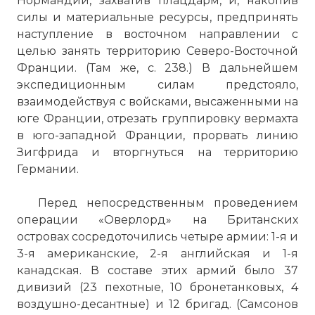
Нормандии, захватив плацдарм, и, накопив
силы и материальные ресурсы, предпринять
наступление в восточном направлении с
целью занять территорию Северо-Восточной
Франции. (Там же, с. 238.) В дальнейшем
экспедиционным силам предстояло,
взаимодействуя с войсками, высаженными на
юге Франции, отрезать группировку вермахта
в юго-западной Франции, прорвать линию
Зигфрида и вторгнуться на территорию
Германии.
Перед непосредственным проведением
операции «Оверлорд» на Британских
островах сосредоточились четыре армии: 1-я и
3-я американские, 2-я английская и 1-я
канадская. В составе этих армий было 37
дивизий (23 пехотные, 10 бронетанковых, 4
воздушно-десантные) и 12 бригад. (Самсонов