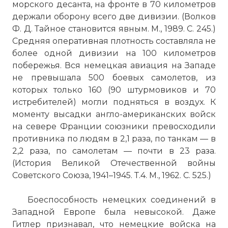
морского десанта, на фронте в 70 километров
☓
держали оборону всего две дивизии. (Волков
Ф. Д. Тайное становится явным. М., 1989. С. 245.)
Средняя оперативная плотность составляла не
более одной дивизии на 100 километров
побережья. Вся немецкая авиация на Западе
не превышала 500 боевых самолетов, из
которых только 160 (90 штурмовиков и 70
истребителей) могли подняться в воздух. К
моменту высадки англо-американских войск
на севере Франции союзники превосходили
противника по людям в 2,1 раза, по танкам — в
2,2 раза, по самолетам — почти в 23 раза.
Высадка в Нормандии является одним
(История Великой Отечественной войны
из самых кровопролитных сражений в
Советского Союза, 1941–1945. Т.4. М., 1962. С. 525.)
истории Второй Мировой Войны. Общие
потери двух сторон менее чем за сутки
Боеспособность немецких соединений в
сражений составили по разным данным
Западной Европе была невысокой. Даже
около 20 000 человек. Принимало же
Гитлер признавал, что немецкие войска на