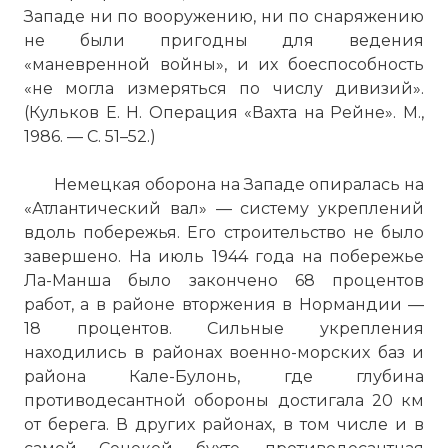
участие в сражении около
Западе ни по вооружению, ни по снаряжению
полумиллиона солдат.
не были пригодны для ведения
Фото статьи:
«маневренной войны», и их боеспособность
«не могла измеряться по числу дивизий».
(Кульков Е. Н. Операция «Вахта на Рейне». М.,
1986. — С. 51–52.)
Немецкая оборона на Западе опиралась на
«Атлантический вал» — систему укреплений
вдоль побережья. Его строительство не было
завершено. На июль 1944 года на побережье
Ла-Манша было закончено 68 процентов
работ, а в районе вторжения в Нормандии —
18 процентов. Сильные укрепления
находились в районах военно-морских баз и
района Кале-Булонь, где глубина
противодесантной обороны достигала 20 км
от берега. В других районах, в том числе и в