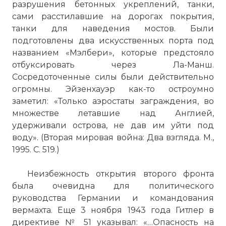
разрушения бетонных укреплений, танки,
сами расстилавшие на дорогах покрытия,
танки для наведения мостов. Были
подготовлены два искусственных порта под
названием «Мэлбери», которые предстояло
отбуксировать через Ла-Манш.
Сосредоточенные силы были действительно
огромны. Эйзенхауэр как-то остроумно
заметил: «Только аэростаты заграждения, во
множестве летавшие над Англией,
удерживали острова, не дав им уйти под
воду». (Вторая мировая война: Два взгляда. М.,
1995. С. 519.)
Неизбежность открытия второго фронта
была очевидна для политического
руководства Германии и командования
вермахта. Еще 3 ноября 1943 года Гитлер в
директиве № 51 указывал: «…Опасность на