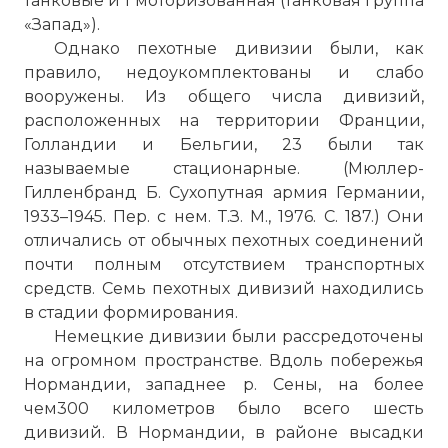
танковые и 1 моторизованная (танковая группа
«Запад»).
Однако пехотные дивизии были, как
правило, недоукомплектованы и слабо
вооружены. Из общего числа дивизий,
расположенных на территории Франции,
Голландии и Бельгии, 23 были так
называемые стационарные. (Мюллер-
Гилленбранд Б. Сухопутная армия Германии,
1933–1945. Пер. с нем. Т.З. М., 1976. С. 187.) Они
отличались от обычных пехотных соединений
почти полным отсутствием транспортных
средств. Семь пехотных дивизий находились
в стадии формирования.
Немецкие дивизии были рассредоточены
на огромном пространстве. Вдоль побережья
Нормандии, западнее р. Сены, на более
чем300 километров было всего шесть
дивизий. В Нормандии, в районе высадки