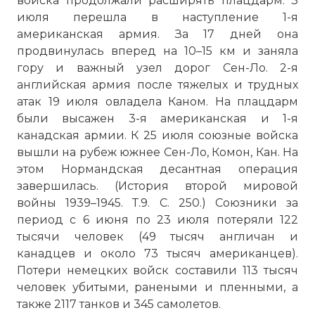
войска продолжали расширять плацдарм. 3
июля перешла в наступление 1-я
американская армия. За 17 дней она
продвинулась вперед на 10–15 км и заняла
гору и важный узел дорог Сен-Ло. 2-я
английская армия после тяжелых и трудных
атак 19 июля овладела Каном. На плацдарм
были высажен 3-я американская и 1-я
канадская армии. К 25 июля союзные войска
вышли на рубеж южнее Сен-Ло, Комон, Кан. На
этом Нормандская десантная операция
завершилась. (История второй мировой
войны 1939–1945. Т.9. С. 250.) Союзники за
период с 6 июня по 23 июля потеряли 122
тысячи человек (49 тысяч англичан и
канадцев и около 73 тысяч американцев).
Потери немецких войск составили 113 тысяч
человек убитыми, ранеными и пленными, а
также 2117 танков и 345 самолетов.