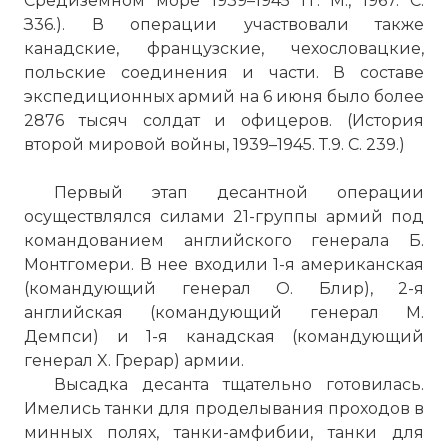
Средиземном море 1939–1945 гг. М., 1967. С.
З36.). В операции участвовали также
канадские, французские, чехословацкие,
польские соединения и части. В составе
экспедиционных армий на 6 июня было более
2876 тысяч солдат и офицеров. (История
второй мировой войны, 1939–1945. Т.9. С. 239.)
Первый этап десантной операции
осуществлялся силами 21-группы армий под
командованием английского генерала Б.
Монтгомери. В нее входили 1-я американская
(командующий генерал О. Блир), 2-я
английская (командующий генерал М.
Демпси) и 1-я канадская (командующий
генерал X. Грерар) армии.
Высадка десанта тщательно готовилась.
Имелись танки для проделывания проходов в
минных полях, танки-амфибии, танки для