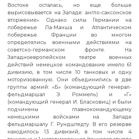
Востоке осталась, но еще больше
вырисовывается на Западе: англо-саксонское
вторжение». Однако силы Германии на
побережье Ла-Манша и Атлантическом
побережье Франции во многом
определялись военными действиями на
советско-германском фронте. На
Западноевропейском театре военных
действий немецкое командование имело 61
дивизию, в том числе 10 танковых и одну
моторизованную. Они объединились в две
группы армий: «Б» (командующий генерал-
фельдмаршал Э. Роммель) и «Г»
(командующий генерал И. Бласковиц) и были
подчинены главнокомандующему
немецкими войсками на Западе
фельдмаршалу Г. Рундштедту. В его резерве
находилось 13 дивизий, в том числе 4