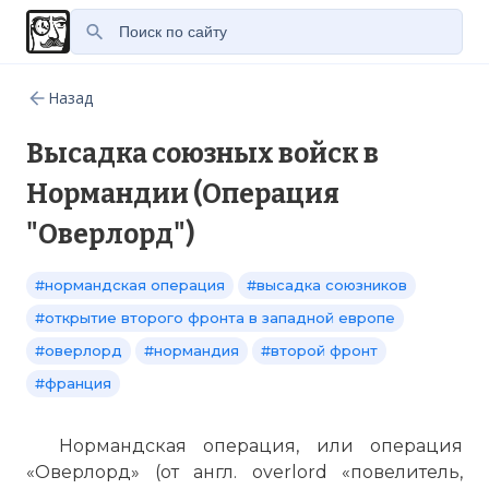
Назад
Высадка союзных войск в
Нормандии (Операция
"Оверлорд")
#нормандская операция
#высадка союзников
#открытие второго фронта в западной европе
#оверлорд
#нормандия
#второй фронт
#франция
Нормандская операция, или операция
«Оверлорд» (от англ. overlord «повелитель,