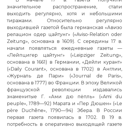
значительное распространение, стали
выходить регулярно, хотя и небольшими
тиражами. Относительно регулярно
выходившей газетой была германская «Авизо
релацион одер цайтунг» («Aviso-Relation oder
Zeitung», основана в 1609). С середины 17 в.
начали появляться ежедневные газеты —
«Лейпцигер цайтунг» («Leipziger Zeitung»,
основана в 1661) в Германии, «Дейли курант»
(«Daily Courant», основана в 1702) в Англии,
«Журналь де Пари» («Journal de Paris»,
основана в 1777) во Франции. В эпоху Великой
французской революции издавались
знаменитые Г. «Ами дю пёпль» («Ami du
peuple», 1789—92) Марата и «Пер Дюшен» («Le
père Duchêne», 1790—94) Эбера. В России
первая газета появилась в 1702. В 19 в.
потребность в оперативно выходящей газете