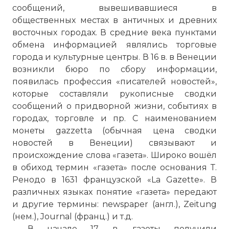
сообщений, вывешивавшиеся в
общественных местах в античных и древних
восточных городах. В средние века пунктами
обмена информацией являлись торговые
города и культурные центры. В 16 в. в Венеции
возникли бюро по сбору информации,
появилась профессия «писателей новостей»,
которые составляли рукописные сводки
сообщений о придворной жизни, событиях в
городах, торговле и пр. С наименованием
монеты gazzetta (обычная цена сводки
новостей в Венеции) связывают и
происхождение слова «газета». Широко вошёл
в обиход термин «газета» после основания Т.
Ренодо в 1631 французской «La Gazette». В
различных языках понятие «газета» передают
и другие термины: newspaper (англ.), Zeitung
(нем.), Journal (франц.) и т.д.
В начале 17 в. газеты получили