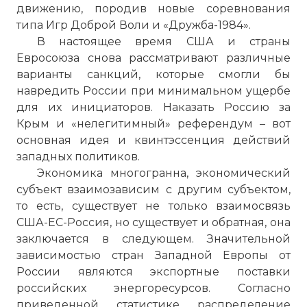
движению, породив новые соревнования
типа Игр Доброй Воли и «Дружба-1984».
В настоящее время США и страны
В 1980 году В США вводится запрет на
Евросоюза снова рассматривают различные
продажу СССР современных технологий.
варианты санкций, которые смогли бы
Исход не был таким, как ожидался. СССР
навредить России при минимальном ущербе
– это было великое государство, которое
для их инициаторов. Наказать Россию за
просто так не сдавалось.
Крым и «нелегитимный» референдум – вот
Фото статьи:
основная идея и квинтэссенция действий
западных политиков.
Экономика многогранна, экономический
субъект взаимозависим с другим субъектом,
то есть, существует не только взаимосвязь
США-ЕС-Россия, но существует и обратная, она
заключается в следующем. Значительной
зависимостью стран Западной Европы от
России являются экспортные поставки
российских энергоресурсов. Согласно
приведенной статистике распределение