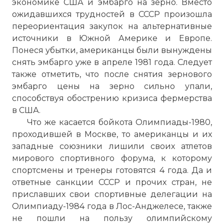
экономике США и эмбарго на зерно. Вместо
ожидавшихся трудностей в СССР произошла
переориентация закупок на альтернативные
источники в Южной Америке и Европе.
Понеся убытки, американцы были вынуждены
снять эмбарго уже в апреле 1981 года. Следует
также отметить, что после снятия зернового
эмбарго цены на зерно сильно упали,
способствуя обострению кризиса фермерства
в США.
Что же касается бойкота Олимпиады-1980,
проходившей в Москве, то американцы и их
западные союзники лишили своих атлетов
мирового спортивного форума, к которому
спортсмены и тренеры готовятся 4 года. Да и
☓
ответные санкции СССР и прочих стран, не
приславших свои спортивные делегации на
Олимпиаду-1984 года в Лос-Анджелесе, также
не пошли на пользу олимпийскому