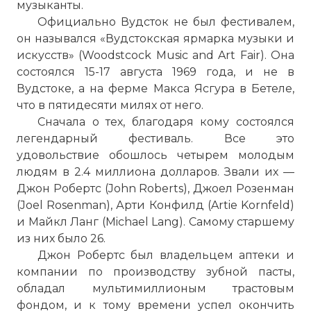
музыканты.
Официально Вудсток не был фестивалем,
он назывался «Вудстокская ярмарка музыки и
искусств» (Woodstcock Music and Art Fair). Она
состоялся 15-17 августа 1969 года, и не в
Вудстоке, а на ферме Макса Ясгура в Бетеле,
что в пятидесяти милях от него.
Сначала о тех, благодаря кому состоялся
легендарный фестиваль. Все это
удовольствие обошлось четырем молодым
людям в 2.4 миллиона долларов. Звали их —
Джон Робертс (John Roberts), Джоел Розенман
(Joel Rosenman), Арти Конфилд (Artie Kornfeld)
и Майкл Ланг (Michael Lang). Самому старшему
из них было 26.
Джон Робертс был владельцем аптеки и
компании по производству зубной пасты,
обладал мультимиллионым трастовым
фондом, и к тому времени успел окончить