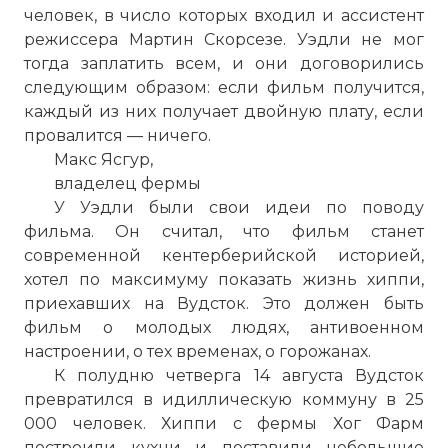
человек, в число которых входил и ассистент
режиссера Мартин Скорсезе. Уэдли не мог
тогда заплатить всем, и они договорились
следующим образом: если фильм получится,
каждый из них получает двойную плату, если
провалится — ничего.
Макс Ясгур,
владелец фермы
У Уэдли были свои идеи по поводу
фильма. Он считал, что фильм станет
современной кентерберийской историей,
хотел по максимуму показать жизнь хиппи,
приехавших на Вудсток. Это должен быть
фильм о молодых людях, антивоенном
настроении, о тех временах, о горожанах.
К полудню четверга 14 августа Вудсток
превратился в идиллическую коммуну в 25
000 человек. Хиппи с фермы Хог Фарм
построили кухни и поставили небольшие