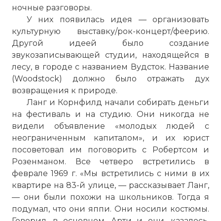
ночные разговоры.
У них появилась идея — организовать
культурную выставку/рок-концерт/феерию.
Другой идеей было создание
звукозаписывающей студии, находящейся в
лесу, в городе с названием Вудсток. Название
(Woodstock) должно было отражать дух
возвращения к природе.
Ланг и Корнфилд начали собирать деньги
на фестиваль и на студию. Они никогда не
видели объявление «молодых людей с
неограниченным капиталом», и их юрист
посоветовал им поговорить с Робертсом и
Розенманом. Все четверо встретились в
феврале 1969 г. «Мы встретились с ними в их
квартире на 83-й улице, — рассказывает Ланг,
— они были похожи на школьников. Тогда я
подумал, что они яппи. Они носили костюмы.
Говорил, в основном, Арти и они, казалось,