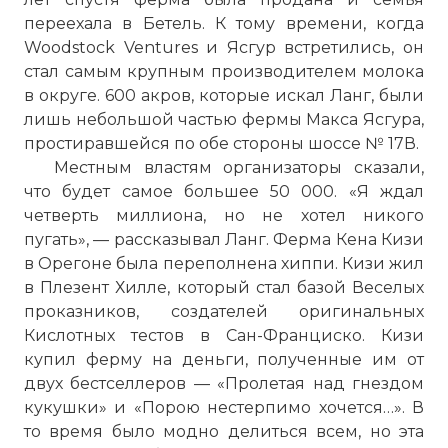
переехала в Бетель. К тому времени, когда
Woodstock Ventures и Ясгур встретились, он
Проверочный код:
стал самым крупным производителем молока
в округе. 600 акров, которые искал Ланг, были
лишь небольшой частью фермы Макса Ясгура,
простиравшейся по обе стороны шоссе № 17В.
Местным властям организаторы сказали,
что будет самое большее 50 000. «Я ждал
четверть миллиона, но не хотел никого
пугать», — рассказывал Ланг. Ферма Кена Кизи
в Орегоне была переполнена хиппи. Кизи жил
в Плезент Хилле, который стал базой Веселых
проказников, создателей оригинальных
Вернуться в статью:
Вудстокская ярмарка музы
Кислотных тестов в Сан-Франциско. Кизи
купил ферму на деньги, полученные им от
двух бестселлеров — «Пролетая над гнездом
кукушки» и «Порою нестерпимо хочется…». В
то время было модно делиться всем, но эта