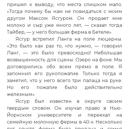
пришел к выводу, что места слишком мало.
«Тогда почему бы нам не повидаться с моим
другом Максом Ясгуром. Он продает мне
молоко и сыр уже много лет, — сказал тогда
Тайбер, — у него большая ферма в Бетеле».
Ясгур встретил Ланга на поле люцерны.
«Это было как раз то, что нужно, — говорил
Ланг, — это было превосходно! Небольшая
возвышенность для сцены. Озеро на фоне. Мы
договорились обо всем прямо в поле. Я
запомнил его рукопожатие. Только тогда я
заметил, что у него всего три палаца на руке.
Но его пожатие было действительно
железным».
Ясгур был известен в округе своим
The Who - My Generation [Live at Woodstock 1969
твердым словом. Он изучал право в Нью-
Имя:
Йоркском университете и переехал на
семейную молочную фермы в 40-х. Несколько
Комментарий:
лет спустя ферма была продана и семья