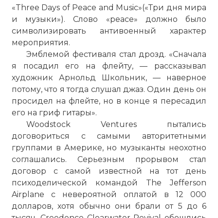
«Three Days of Peace and Music»(«Три дня мира
и музыки»). Слово «peace» должно было
символизировать антивоенный характер
мероприятия.
Эмблемой фестиваля стал дрозд. «Сначала
я посадил его на флейту, — рассказывал
художник Арнольд Школьник, — наверное
потому, что я тогда слушал джаз. Один день он
просидел на флейте, но в конце я пересадил
его на гриф гитары».
Woodstock Ventures пытались
договориться с самыми авторитетными
группами в Америке, но музыканты неохотно
соглашались. Серьезным прорывом стал
договор с самой известной на тот день
психоделической командой The Jefferson
Airplane с невероятной оплатой в 12 000
долларов, хотя обычно они брали от 5 до 6
тысяч. Creedence Clearwater Revival обошлись