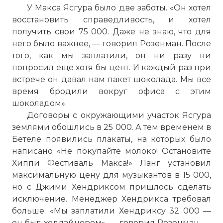
У Макса Ясгура было две заботы. «Он хотел
восстановить справедливость, и хотел
получить свои 75 000. Даже не знаю, что для
него было важнее, — говорил Розенман. После
того, как мы заплатили, он ни разу ни
попросил еще хотя бы цент. И каждый раз при
встрече он давал нам пакет шоколада. Мы все
время бродили вокруг офиса с этим
шоколадом».
Договоры с окружающими участок Ясгура
землями обошлись в 25 000. А тем временем в
Бетеле появились плакаты, на которых было
написано «Не покупайте молоко! Остановите
Хиппи Фестиваль Макса!» Ланг установил
максимальную цену для музыкантов в 15 000,
но с Джими Хендриксом пришлось сделать
исключение. Менеджер Хендрикса требовал
больше. «Мы заплатили Хендриксу 32 000 —
он был хедлайнером», — говорил Розенман, —