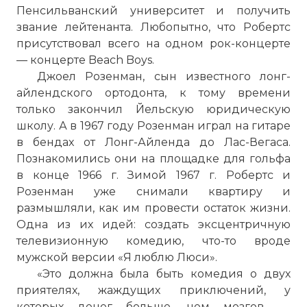
Пенсильванский университет и получить
звание лейтенанта. Любопытно, что Робертс
присутствовал всего на одном рок-концерте
— концерте Beach Boys.
Джоел Розенман, сын известного лонг-
айлендского ортодонта, к тому времени
только закончил Йельскую юридическую
школу. А в 1967 году Розенман играл на гитаре
в бендах от Лонг-Айленда до Лас-Вегаса.
Познакомились они на площадке для гольфа
в конце 1966 г. Зимой 1967 г. Робертс и
Розенман уже снимали квартиру и
размышляли, как им провести остаток жизни.
Одна из их идей: создать эксцентричную
телевизионную комедию, что-то вроде
мужской версии «Я люблю Люси».
«Это должна была быть комедия о двух
приятелях, жаждущих приключений, у
которых денег больше, чем мозгов, —