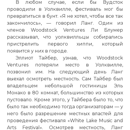
В любом случае, если бы Вудсток
проводили в Уолквилле, фестиваль мог бы
превратиться в бунт. «Я не хотел, чтобы все так
закончилось», — говорил Ланг. Один из
членов Woodstock Ventures Ли Блумер
рассказывал, что уолквилльцы собирались
пристрелить первого хиппи, который
появится у них в городе.
Эллиот Тайбер, узнав, что Woodstock
Ventures потеряли место в Уолквилле,
позвонил им. На следующий день Ланг
выехал осмотреть местность. Сам Тайбер был
владельцем небольшой гостиницы Эль
Монако в 80 комнат, большинство из которых
пустовало. Кроме этого, у Тайбера было то, что
было так необходимо тогда организаторам — у
☓
него было разрешение местных властей для
проведения фестиваля «White Lake Music and
Arts Festival». Осмотрев местность, Ланг