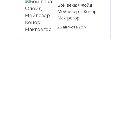
Бой века: Флойд
Мейвезер – Конор
Макгрегор
26 августа 2017