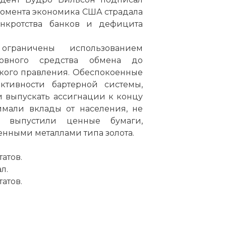
 момента экономика США страдала
анкротства банков и дефицита
граничены использованием
овного средства обмена до
кого правления. Обеспокоенные
ктивности бартерной системы,
 выпускать ассигнации к концу
имали вклады от населения, не
и выпустили ценные бумаги,
нными металлами типа золота.
атов.
л.
атов.