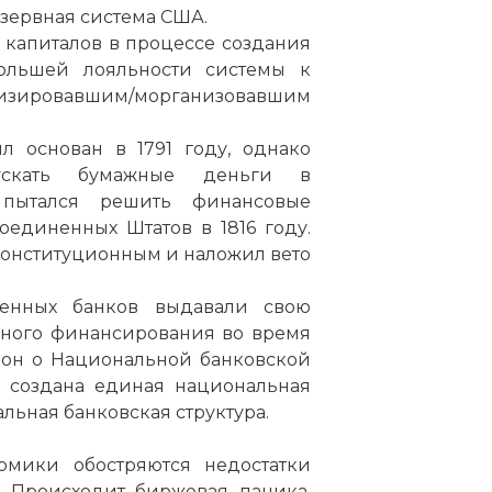
езервная система США.
 капиталов в процессе создания
ольшей лояльности системы к
ровавшим/морганизовавшим
 основан в 1791 году, однако
ускать бумажные деньги в
 пытался решить финансовые
оединенных Штатов в 1816 году.
онституционным и наложил вето
венных банков выдавали свою
жного финансирования во время
кон о Национальной банковской
а создана единая национальная
альная банковская структура.
омики обостряются недостатки
. Происходит биржевая паника,