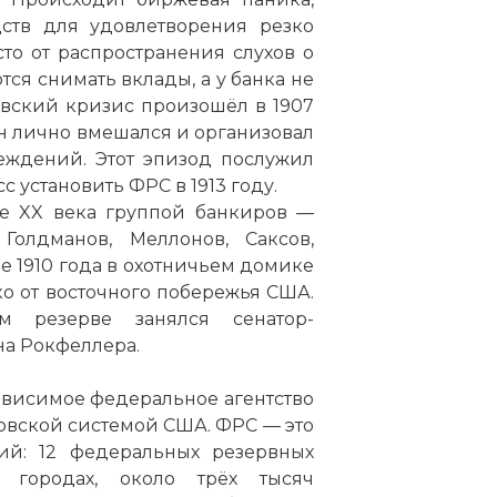
ств для удовлетворения резко
то от распространения слухов о
тся снимать вклады, а у банка не
овский кризис произошёл в 1907
ан лично вмешался и организовал
еждений. Этот эпизод послужил
 установить ФРС в 1913 году.
е XX века группой банкиров —
 Голдманов, Меллонов, Саксов,
е 1910 года в охотничьем домике
о от восточного побережья США.
м резерве занялся сенатор-
на Рокфеллера.
ависимое федеральное агентство
овской системой США. ФРС — это
ций: 12 федеральных резервных
 городах, около трёх тысяч