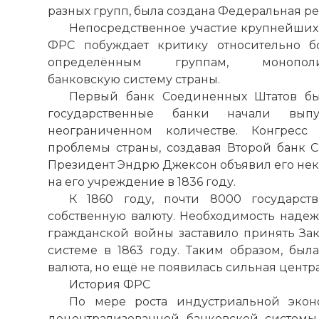
разных групп, была создана Федеральная р
Непосредственное участие крупнейших
ФРС побуждает критику относительно б
определённым группам, монополизи
банковскую систему страны.
Первый банк Соединенных Штатов был
государственные банки начали вып
неограниченном количестве. Конгресс
проблемы страны, создавая Второй банк С
Президент Эндрю Джексон объявил его нек
на его учреждение в 1836 году.
К 1860 году, почти 8000 государст
собственную валюту. Необходимость наде
гражданской войны заставило принять За
системе в 1863 году. Таким образом, был
валюта, но ещё не появилась сильная центр
История ФРС
По мере роста индустриальной экон
децентрализованной банковской системы