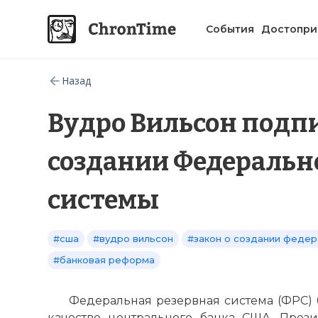
События
Достопри
Назад
Вудро Вильсон подпи
создании Федеральн
системы
#сша
#вудро вильсон
#закон о создании федер
#банковая реформа
Федеральная резервная система (ФРС)
качестве центрального банка США. През