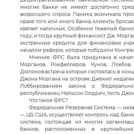
многие банки не имеют достаточно сред
возросшего спроса. Паника возникала прос
крахе того или иного банка, клиенты бросаю
хватает наличных. Особенно тяжелый банк
году, и тогда крупный финансист Дж. Морг
экстренные кредиты для финансовых учр
началом реформ, которые побудили Конгресс
Мнение: ФРС была придумана в начал
Морганов, Рокфеллеров, Кунов, Лоебов,
Дюпонов,встреча которых состоялась в конц
Джона Моргана на острове Джекил недалек
Лоббированием закона о Федерально
республиканец Нельсон Олдрич, тесть Джо
Что такое ФРС?
Федеральная Резервная Система — нез
— ЦБ США, осуществляет контроль над банк
система, состоящая из многих организа
банков, расположенных в крупнейших