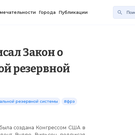
мечательности
Города
Публикации
сал Закон о
ой резервной
альной резервной системы
#фрз
 была создана Конгрессом США в
идент Вудро Вильсон подписал