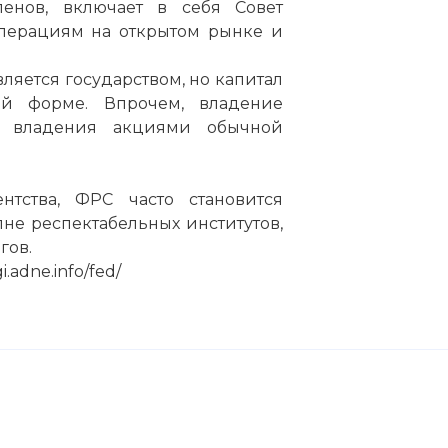
ленов, включает в себя Совет
перациям на открытом рынке и
яется государством, но капитал
й форме. Впрочем, владение
я владения акциями обычной
тства, ФРС часто становится
не респектабельных институтов,
гов.
.adne.info/fed/