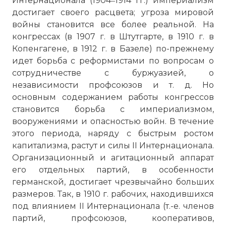
Интернационала (1904‒1914 гг.) империализм
достигает своего расцвета; угроза мировой
войны становится все более реальной. На
конгрессах (в 1907 г. в Штутгарте, в 1910 г. в
Копенгагене, в 1912 г. в Базеле) по-прежнему
идет борьба с реформистами по вопросам о
сотрудничестве с буржуазией, о
независимости профсоюзов и т. д. Но
основным содержанием работы конгрессов
становится борьба с империализмом,
вооружениями и опасностью войн. В течение
этого периода, наряду с быстрым ростом
капитализма, растут и силы II Интернационала.
Организационный и агитационный аппарат
его отдельных партий, в особенности
германской, достигает чрезвычайно больших
размеров. Так, в 1910 г. рабочих, находившихся
под влиянием II Интернационала (т.-е. членов
партий, профсоюзов, кооперативов,