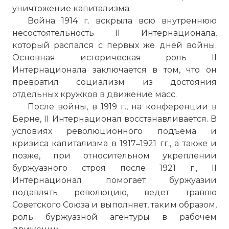
уничтожение капитализма.
Война 1914 г. вскрыла всю внутреннюю
несостоятельность II Интернационала,
который распался с первых же дней войны.
Основная историческая роль II
Интернационала заключается в том, что он
превратил социализм из достояния
отдельных кружков в движение масс.
После войны, в 1919 г., на конференции в
Берне, II Интернационал восстанавливается. В
условиях революционного подъема и
кризиса капитализма в 1917‒1921 гг., а также и
позже, при относительном укреплении
За большевиков или коммунистов?
буржуазного строя после 1921 г., II
Имя:
Интернационал помогает буржуазии
подавлять революцию, ведет травлю
Комментарий:
Советского Союза и выполняет, таким образом,
роль буржуазной агентуры в рабочем
Проверочный код: