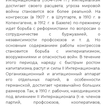
Интернационала (1904‒1914 гг.) империализм
достигает своего расцвета; угроза мировой
войны становится все более реальной. На
конгрессах (в 1907 г. в Штутгарте, в 1910 г. в
Копенгагене, в 1912 г. в Базеле) по-прежнему
идет борьба с реформистами по вопросам о
сотрудничестве с буржуазией, о
независимости профсоюзов и т. д. Но
основным содержанием работы конгрессов
становится борьба с империализмом,
вооружениями и опасностью войн. В течение
этого периода, наряду с быстрым ростом
капитализма, растут и силы II Интернационала.
Организационный и агитационный аппарат
его отдельных партий, в особенности
германской, достигает чрезвычайно больших
размеров. Так, в 1910 г. рабочих, находившихся
под влиянием II Интернационала (т.-е. членов
партий, профсоюзов, кооперативов,