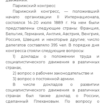
движении.
Парижский конгресс
Парижский конгресс, — положивший
Клара Цеткин (нем. Clara Zetkin,
начало организации II Интернационала,
урождённая Айсснер (нем. Eißner); 5
состоялся 14‒20 июля 1889 г. На нем были
июля 1857, Видерау, Германия — 20 июня
представлены следующие страны: Франция,
1933, Архангельское, близ Москвы, СССР)
Бельгия, Германия, Англия, Австрия, Венгрия,
— немецкий политик, деятельница
Россия, Швеция и некоторые другие; число
немецкого и международного
делегатов составляло 395 чел. В порядке дня
коммунистического движения, одна из
конгресса стояли следующие вопросы:
основателей Коммунистической партии
1) доклады о положении труда и
Германии, активистка борьбы за права
социалистического движения в различных
женщин. Клара Цеткин сыграла важную
странах,
роль в основании Второго
2) вопрос о рабочем законодательстве и
интернационала и подготовила для его
3) вопрос о постоянной армии.
Учредительного конгресса речь о роли
В числе докладов о развитии
женщин в революционной борьбе.
социалистического движения в различных
Считается, что она является автором
странах был также доклад о России,
идеи Международного женского дня —
сделанный Плехановым. По вопросу о