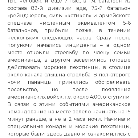
тыс. человек, и еще 7 тыс., в т.ч. батальон из
состава 82-й дивизии вдв, 75-й батальон
«рейнджеров», силы «котиков» и армейского
спецназа численным эквивалентом 5-6
батальонов, прибыли позже, в течении
нескольких следующих часов. Сразу после
полуночи начались инциденты – в одном
месте открыли стрельбу по члену семьи
американца, в другом засветились готовые
действовать морские пехотинцы, в столице
около канала слышна стрельба. В пол-второго
ночи панамцы принялись обстреливать
посольство, но после появления
американских войск, т.е. около 4:00, отступили.
В связи с этими событиями американское
командование на месте велело начинать на 15
минут раньше, а не в 2 часа ночи. Начинали
специальные комады и морские пехотинцы,
которые были здесь давно и ознакомились с