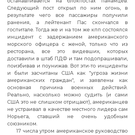
останавливается на блокпостах панамцев.
Следующий пост открыл по ним огонь, в
результате чего все пассажиры получили
ранения, а лейтенант Пас скончался в
госпитале. Тогда же и на том же кпп состоялся
инцидент с задержанием американского
морского офицера с женой, только что из
ресторана, все это видевших, которых
доставили в штаб ПДФ и там подопрашивали,
поизбивав и поунижав. Вот эти-то инциденты
и были засчитаны США как "угроза жизни
американских граждан", и заявлены как
основная причина военных действий.
Реально, насколько можно судить (и сами
США это не слишком отрицают), американцев
не устраивал в качестве местного лидера сам
Норьега, ставший не очень удобным
союзником.
17 числа утром американское руководство