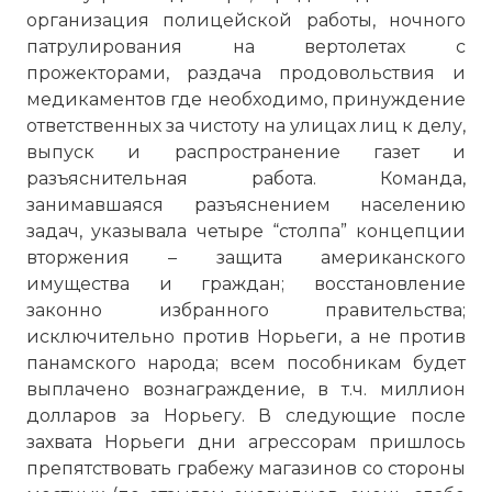
организация полицейской работы, ночного
патрулирования на вертолетах с
прожекторами, раздача продовольствия и
медикаментов где необходимо, принуждение
ответственных за чистоту на улицах лиц к делу,
выпуск и распространение газет и
разъяснительная работа. Команда,
занимавшаяся разъяснением населению
задач, указывала четыре “столпа” концепции
Вернуться в статью:
Вторжение США в Панаму
вторжения – защита американского
имущества и граждан; восстановление
законно избранного правительства;
исключительно против Норьеги, а не против
панамского народа; всем пособникам будет
выплачено вознаграждение, в т.ч. миллион
долларов за Норьегу. В следующие после
захвата Норьеги дни агрессорам пришлось
препятствовать грабежу магазинов со стороны