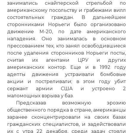
занимались снайперской стрельбой по
американскому посольству и грабежами вилл
состоятельных граждан. В дальнейшем
сторонниками Норьеги было организовано
движение М-20, по дате американского
нападения. Оно занималась в основном
прессованием тех, кто занял освободившиеся
после удаления сторонников Норьеги посты,
считая их агентами ЦРУ и других
американских контор. Еще и в 1992 году
адепты движения устраивали бомбовые
День в історії. Вторгнення США в Панаму
акции и постреливали; в этом году убит
Имя:
сержант армии США и устроено 2
маломощных взрыва у баз.
Комментарий:
Предсказав возможную эрозию
общественного порядка в стране, американцы
заранее сконцентрировали на своих базах
Проверочный код:
гражданских специалистов, и задействовали
их с утра 22 декабря, среди задач стояли