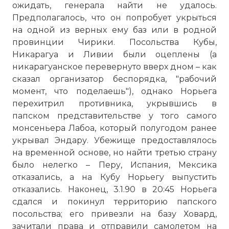
ожидать, генерала найти не удалось.
Предполагалось, что он попробует укрыться
на одной из верных ему баз или в родной
провинции Чирики. Посольства Кубы,
Никарагуа и Ливии были оцеплены (а
никарагуанское перевернуто вверх дном – как
сказал организатор беспорядка, "рабочий
момент, что поделаешь"), однако Норьега
перехитрил противника, укрывшись в
папском представительстве у того самого
монсеньера Лабоа, который полугодом ранее
укрывал Эндару. Убежище предоставлялось
на временной основе, но найти третью страну
было нелегко – Перу, Испания, Мексика
отказались, а на Кубу Норьегу выпустить
отказались. Наконец, 3.1.90 в 20:45 Норьега
сдался и покинул территорию папского
посольства; его привезли на базу Ховард,
зачитали права и отправили самолетом на