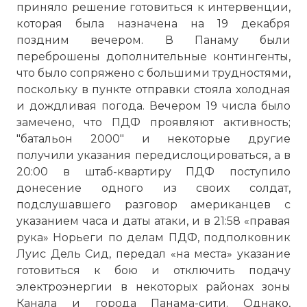
приняло решение готовиться к интервенции,
которая была назначена на 19 декабря
поздним вечером. В Панаму были
переброшены дополнительные контингенты,
что было сопряжено с большими трудностями,
поскольку в пункте отправки стояла холодная
и дождливая погода. Вечером 19 числа было
замечено, что ПДФ проявляют активность;
"батальон 2000" и некоторые другие
получили указания передислоцироваться, а в
20:00 в штаб-квартиру ПДФ поступило
донесение одного из своих солдат,
подслушавшего разговор американцев с
указанием часа и даты атаки, и в 21:58 «правая
рука» Норьеги по делам ПДФ, подполковник
Луис Дель Сид, передал «на места» указание
готовиться к бою и отключить подачу
электроэнергии в некоторых районах зоны
Канала и города Панама-сити. Однако,