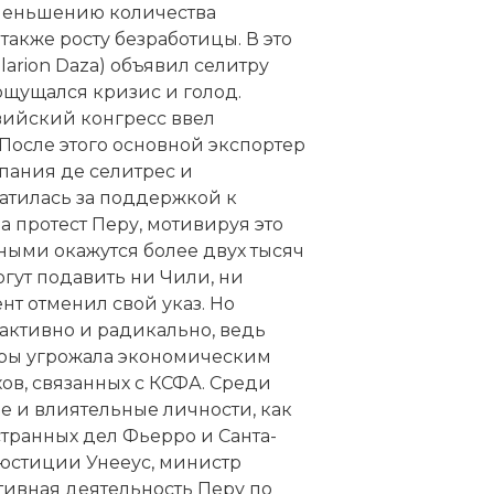
уменьшению количества
акже росту безработицы. В это
arion Daza) объявил селитру
ощущался кризис и голод.
вийский конгресс ввел
После этого основной экспортер
пания де селитрес и
ратилась за поддержкой к
а протест Перу, мотивируя это
тными окажутся более двух тысяч
гут подавить ни Чили, ни
т отменил свой указ. Но
активно и радикально, ведь
тры угрожала экономическим
ов, связанных с КСФА. Среди
 и влиятельные личности, как
транных дел Фьерро и Санта-
юстиции Унееус, министр
тивная деятельность Перу по