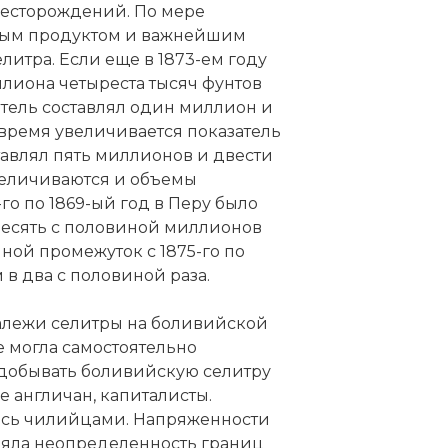
месторождений. По мере
тным продуктом и важнейшим
литра. Если еще в 1873-ем году
ллиона четыреста тысяч фунтов
затель составлял один миллион и
 время увеличивается показатель
ставлял пять миллионов и двести
увеличиваются и объемы
го по 1869-ый год в Перу было
десять с половиной миллионов
ной промежуток с 1875-го по
м в два с половиной раза.
залежи селитры на боливийской
е могла самостоятельно
 добывать боливийскую селитру
 англичан, капиталисты.
ись чилийцами. Напряженности
яла неопределенность границ