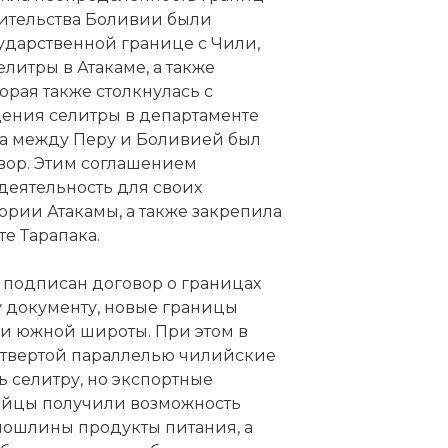
вительства Боливии были
ударственной границе с Чили,
литры в Атакаме, а также
рая также столкнулась с
ения селитры в департаменте
ода между Перу и Боливией был
вор. Этим соглашением
деятельность для своих
рии Атакамы, а также закрепила
е Тарапака.
 подписан договор о границах
у документу, новые границы
ли южной широты. При этом в
етвертой параллелью чилийские
 селитру, но экспортные
ийцы получили возможность
пошлины продукты питания, а