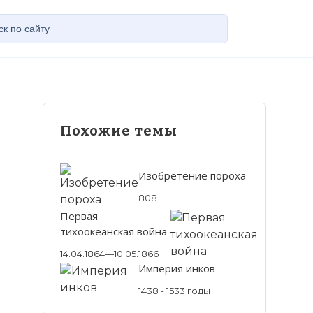
Похожие темы
Изобретение пороха
808
Первая
тихоокеанская война
14.04.1864—10.05.1866
Империя инков
1438 - 1533 годы