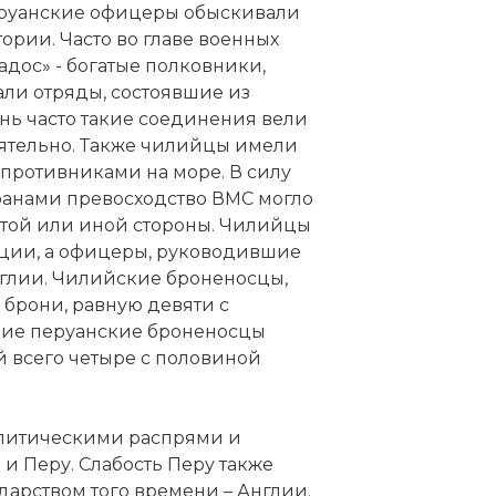
перуанские офицеры обыскивали
ории. Часто во главе военных
дос» - богатые полковники,
ли отряды, состоявшие из
нь часто такие соединения вели
оятельно. Также чилийцы имели
противниками на море. В силу
анами превосходство ВМС могло
 той или иной стороны. Чилийцы
ции, а офицеры, руководившие
нглии. Чилийские броненосцы,
 брони, равную девяти с
шие перуанские броненосцы
 всего четыре с половиной
олитическими распрями и
 Перу. Слабость Перу также
арством того времени – Англии.