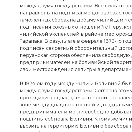
между двумя государствами. Все силы пра
направлены на подписание договорах о гос
таможенных сборах на добычу чилийцами се
подписания союзных отношений с Перу, кото
чилийской экспансией в районе месторожд
Тарапака. В результате в феврале 1873-го г
подписан секретный оборонительный дого
перуанская сторона обеспечила свободную 
предпринимателей на боливийской террито
свои месторождения селитры в департамент
В 1874-ом году между Чили и Боливией был
между двумя государствами. Согласно этом
проходили по двадцать четвертой паралле
зоне между двадцать третьей и двадцать ч
предприниматели могли свободно добывать
пошлины собирала Боливия. К тому же чил
ввозить на территорию Боливию без сбора 