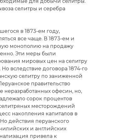
обходимые для добычи селитры.
воза селитры и серебра
шегося в 1873-ем году,
ться все чаще. В 1873-ем и
нную монополию на продажу
венно. Эти меры были
ования мировых цен на селитру
. Но вследствие договора 1874-го
анскую селитру по заниженной
Перуанское правительство
 неразработанных офесин, но,
надлежало сорок процентов
селитряных месторождений
цесс накопления капиталов в
. Но действия перуанского
 чилийских и английских
нализация привела к