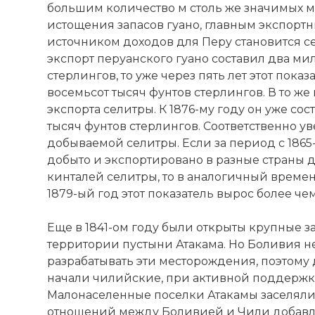
большим количество м столь же значимых 
истощения запасов гуано, главным экспор
источником доходов для Перу становится се
экспорт перуанского гуано составил два ми
стерлингов, то уже через пять лет этот пока
восемьсот тысяч фунтов стерлингов. В то же
экспорта селитры. К 1876-му году он уже со
тысяч фунтов стерлингов. Соответственно 
добываемой селитры. Если за период с 1865-
добыто и экспортировано в разные страны 
кинталей селитры, то в аналогичный времен
1879-ый год этот показатель вырос более че
Еще в 1841-ом году были открыты крупные 
территории пустыни Атакама. Но Боливия н
разрабатывать эти месторождения, поэтому
начали чилийские, при активной поддержке
Малонаселенные поселки Атакамы заселял
отношений между Боливией и Чили добавл