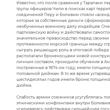
Известно, что после сражения у Тарапаки 
трупы офицеров Чили в поисках карт террит
соединений Перу и Боливии стояли «асенда
которые за собственные деньги сформирова
необученных военному делу индейцев. Оче
партизанскую войну и действовали самост
значительное превосходство перед своими 
протяженности морской границы между стр
сыграть решающую роль в итоговой победе
располагали броненосцами новой конструк
личным составом, проходили обучение в А
построенные в 1874-ом году, имели толщину
половиной дюймам. В то же время устарев
шестидесятых годов имели броню толщиной
дюйма.
Слабость армии союзников усугублялась п
этническими конфликтами внутри Боливии и
усиливалась действиями сильнейшим госуд