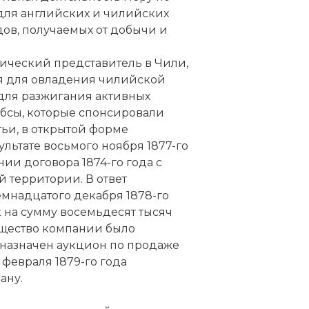
для английских и чилийских
в, получаемых от добычи и
тический представитель в Чили,
ия для овладения чилийской
для разжигания активных
бсы, которые спонсировали
тьи, в открытой форме
ультате восьмого ноября 1877-го
ии договора 1874-го года с
 территории. В ответ
мнадцатого декабря 1878-го
 на сумму восемьдесят тысяч
мущество компании было
 назначен аукцион по продаже
 февраля 1879-го года
ану.
 Pacific: Every Week