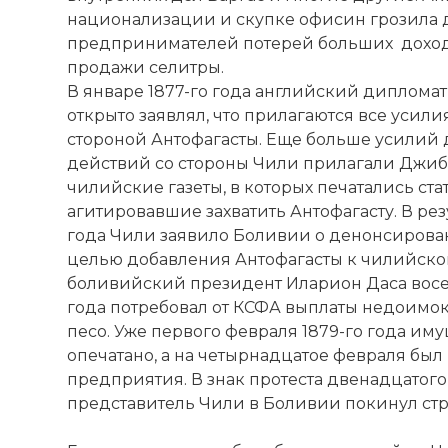
☓
национализации и скупке офисин грозила 
предпринимателей потерей больших доходо
продажи селитры.
В январе 1877-го года английский диплома
открыто заявлял, что прилагаются все усил
стороной Антофагасты. Еще больше усилий 
действий со стороны Чили прилагали Джиб
чилийские газеты, в которых печатались ста
агитировавшие захватить Антофагасту. В рез
года Чили заявило Боливии о денонсирован
целью добавления Антофагасты к чилийской
боливийский президент Иларион Даса восе
года потребовал от КСФА выплаты недоимок
песо. Уже первого февраля 1879-го года и
опечатано, а на четырнадцатое февраля был
предприятия. В знак протеста двенадцатого
представитель Чили в Боливии покинул стр
The War of the