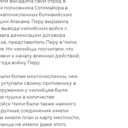
или высадила свой отряд в
ом полковника Сотомайора в
т малочисленных боливийских
:
ции Атакама. Перу выразила
 вывода чилийских войск с
вала денонсации договора
 код:
ье, представитель Перу в Чили,
те. Но чилийцы посчитали, что
овки к началу военных действий,
года войну Перу.
 были более многочисленны, чем
уступали своему противнику в
ооружении у чилийцев были
кже пушки в количестве
ойск Чили были также намного
 крупные соединения имели
статью:
Вторая тихоокеанская война
 имели план и карту местности,
уанцы не имели даже этого.