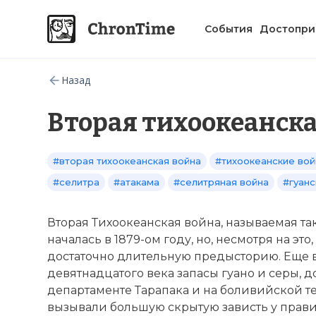
События
Достопри
Назад
Вторая тихоокеанска
#вторая тихоокеанская война
#тихоокеанские во
#селитра
#атакама
#селитряная война
#гуанс
Вторая Тихоокеанская война, называемая т
началась в 1879-ом году, но, несмотря на эт
достаточно длительную предысторию. Еще 
девятнадцатого века запасы гуано и серы,
департаменте Тарапака и на боливийской т
вызывали большую скрытую зависть у прави