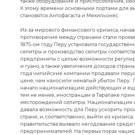
также оборудование и приспособления, не
К этому времени основными портами для вы
становятся Антофагаста и Мехильонес.
Из-за мирового финансового кризиса, начав
противоречия между странами стали проявля
1875-ом году Перу установила государстве
селитры и производство селитры соответст
предприняты с целью возможности регулир
и гуано, а также увеличения доходов страны
года чилийские компании продавали перу
цене, чем наносили немалый убыток Перу. 
начало национализацию действующих и еще
тем не менее, иностранцам в Тарапаке при
месторождений селитры. Национализация 
давала возможность для Перу ускорить про
стране, и, соответственно, выйти из кризиса
правительства вызвало негодование среди
предпринимателей. На первых порах нацио