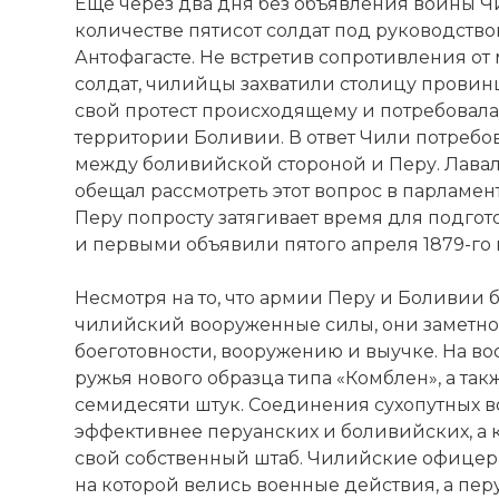
Еще через два дня без объявления войны Ч
Имя:
количестве пятисот солдат под руководств
Антофагасте. Не встретив сопротивления о
Комментарий
солдат, чилийцы захватили столицу провин
свой протест происходящему и потребовала
территории Боливии. В ответ Чили потребо
Проверочный
между боливийской стороной и Перу. Лавал
обещал рассмотреть этот вопрос в парламен
Перу попросту затягивает время для подгот
и первыми объявили пятого апреля 1879-го 
Несмотря на то, что армии Перу и Боливии
чилийский вооруженные силы, они заметно 
боеготовности, вооружению и выучке. На в
ружья нового образца типа «Комблен», а та
семидесяти штук. Соединения сухопутных в
эффективнее перуанских и боливийских, а
Вернуться в 
свой собственный штаб. Чилийские офицеры
на которой велись военные действия, а пер