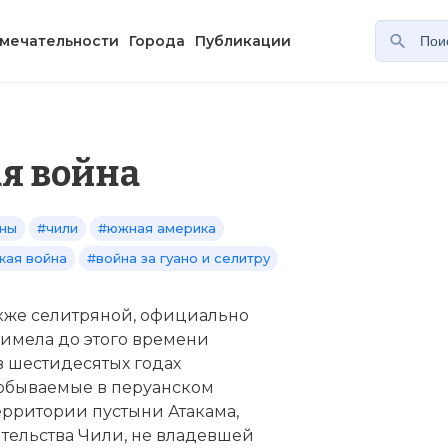
мечательности
Города
Публикации
я война
йны
#чили
#южная америка
кая война
#война за гуано и селитру
акже селитряной, официально
о, имела до этого времени
в шестидесятых годах
 добываемые в перуанском
ерритории пустыни Атакама,
тельства Чили, не владевшей