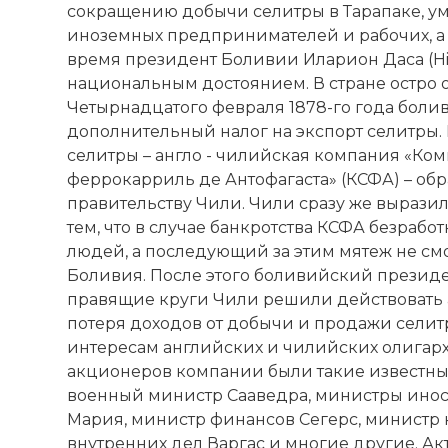
сокращению добычи селитры в Тарапаке, 
иноземных предпринимателей и рабочих, а т
время президент Боливии Иларион Даса (Hil
национальным достоянием. В стране остро 
Четырнадцатого февраля 1878-го года боли
дополнительный налог на экспорт селитры. 
селитры – англо - чилийская компания «Ком
феррокарриль де Антофагаста» (КСФА) – об
правительству Чили. Чили сразу же выразил
тем, что в случае банкротства КСФА безрабо
людей, а последующий за этим мятеж не смо
Боливия. После этого боливийский президен
правящие круги Чили решили действовать 
потеря доходов от добычи и продажи сели
интересам английских и чилийских олигарх
акционеров компании были такие известные
военный министр Сааведра, министры инос
Мария, министр финансов Сегерс, министр 
внутренних дел Варгас и многие другие. Ак