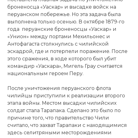
броненосца «Уаскар» и высадке войск на
перуанском побережье. Но эта задача была
выполнена только осенью. В октябре 1879-го
года перуанские броненосцы «Уаскар» и
«Унион» между портами Мехильонес и
Антофагаста столкнулись с чилийской
эскадрой, где и потерпели поражение. После
этого сражения, в ходе которого был убит
командир «Уаскара», Мигель Грау считается
национальным героем Перу.
После уничтожения перуанского флота
чилийцы приступили к реализации второго
этапа войны. Местом высадки чилийских
солдат стала Тарапака. Сделано это было по
причине того, что правительство Чили
считало, что захват Тарапаки с находящимися
здесь селитряными месторождениями