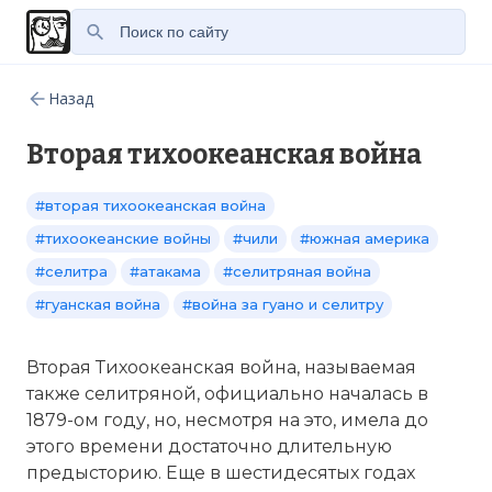
Назад
Вторая тихоокеанская война
#вторая тихоокеанская война
#тихоокеанские войны
#чили
#южная америка
#селитра
#атакама
#селитряная война
#гуанская война
#война за гуано и селитру
Вторая Тихоокеанская война, называемая
также селитряной, официально началась в
1879-ом году, но, несмотря на это, имела до
этого времени достаточно длительную
предысторию. Еще в шестидесятых годах