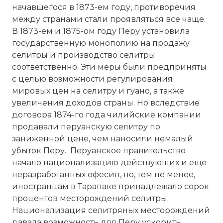
начавшегося в 1873-ем году, противоречия
между странами стали проявляться все чаще.
В 1873-ем и 1875-ом году Перу установила
государственную монополию на продажу
селитры и производство селитры
соответственно. Эти меры были предприняты
с целью возможности регулирования
мировых цен на селитру и гуано, а также
увеличения доходов страны. Но вследствие
договора 1874-го года чилийские компании
продавали перуанскую селитру по
заниженной цене, чем наносили немалый
убыток Перу. Перуанское правительство
начало национализацию действующих и еще
неразработанных офесин, но, тем не менее,
иностранцам в Тарапаке принадлежало сорок
процентов месторождений селитры.
Национализация селитряных месторождений
давала возможность для Перу ускорить