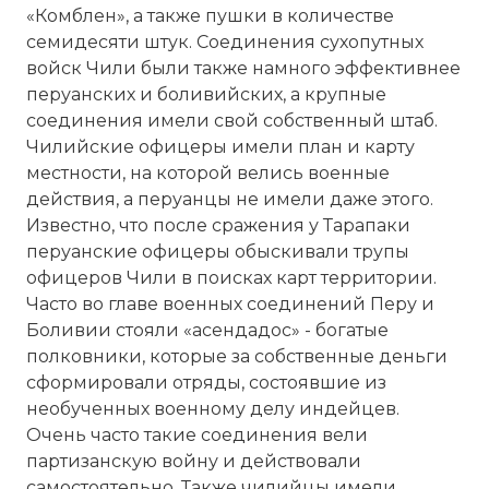
«Комблен», а также пушки в количестве
семидесяти штук. Соединения сухопутных
войск Чили были также намного эффективнее
перуанских и боливийских, а крупные
соединения имели свой собственный штаб.
Чилийские офицеры имели план и карту
местности, на которой велись военные
действия, а перуанцы не имели даже этого.
Известно, что после сражения у Тарапаки
перуанские офицеры обыскивали трупы
офицеров Чили в поисках карт территории.
Часто во главе военных соединений Перу и
Боливии стояли «асендадос» - богатые
полковники, которые за собственные деньги
сформировали отряды, состоявшие из
необученных военному делу индейцев.
Очень часто такие соединения вели
партизанскую войну и действовали
самостоятельно. Также чилийцы имели