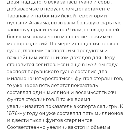
девятнадцатого века запасы гуано и серы,
добываемые в перуанском департаменте
Тарапака и на боливийской территории
пустыни Атакама, вызывали большую скрытую
зависть у правительства Чили, не владевшей
большим количество м столь же значимых
месторождений. По мере истощения запасов
гуано, главным экспортным продуктом и
важнейшим источником доходов для Перу
становится селитра. Если еще в 1873-ем году
экспорт перуанского гуано составил два
миллиона четыреста тысяч фунтов стерлингов,
то уже через пять лет этот показатель
составлял один миллион и восемьсот тысяч
фунтов стерлингов. В то же время
увеличивается показатель экспорта селитры. К
1876-му году он уже составлял пять миллионов
и двести тысяч фунтов стерлингов.
Соответственно увеличиваются и объемы