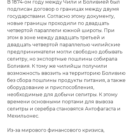
В 1874-ом году между Чили и Боливией был
подписан договор о границах между двумя
государствами. Согласно этому документу,
новые границы проходили по двадцать
четвертой параллели южной широты. При
этом в зоне между двадцать третьей и
двадцать четвертой параллелью чилийские
предприниматели могли свободно добывать
селитру, но экспортные пошлины собирала
Боливия. К тому же чилийцы получили
возможность ввозить на территорию Боливию
без сбора пошлины продукты питания, а также
оборудование и приспособления,
необходимые для добычи селитры. К этому
времени основными портами для вывоза
селитры и серебра становятся Антофагаста и
Мехильонес.
Из-за мирового финансового кризиса,