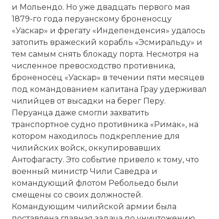
и Мольендо. Но уже двадцать первого мая
1879-го года перуанскому броненосцу
«Уаскар» и фрегату «Индепенденсия» удалось
затопить вражеский корабль «Эсмиральду» и
тем самым снять блокаду порта. Несмотря на
численное превосходство противника,
броненосец «Уаскар» в течении пяти месяцев
под командованием капитана Грау удерживал
чилийцев от высадки на берег Перу.
Перуанца даже смогли захватить
транспортное судно противника «Римак», на
котором находилось подкрепление для
чилийских войск, оккупировавших
Антофагасту. Это событие привело к тому, что
военный министр Чили Саведра и
командующий флотом Ребольедо были
смещены со своих должностей.
Командующим чилийской армии была
поставлена главная задача по уничтожению