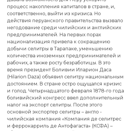
процесс накопления капиталов в стране, и,
соответственно, выйти из кризиса. Но
действия перуанского правительства вызвало
негодование среди чилийских и английских
предпринимателей. На первых порах
национализация привела к сокращению
добычи селитры в Тарапаке, уменьшению
количества иноземных предпринимателей и
рабочих, а также росту безработицы. В это
время президент Боливии Иларион Даса
(Hilarion Daza) объявил селитру национальным
достоянием. В стране остро ощущался кризис
и голод. Четырнадцатого февраля 1878-го года
боливийский конгресс ввел дополнительный
налог на экспорт селитры. После этого
основной экспортер селитры – англо -
чилийская компания «Компания де селитрес
и феррокарриль де Антофагаста» (КСФА) –