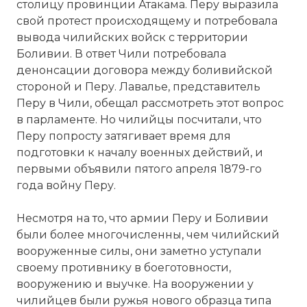
столицу провинции Атакама. Перу выразила
свой протест происходящему и потребовала
вывода чилийских войск с территории
Боливии. В ответ Чили потребовала
денонсации договора между боливийской
стороной и Перу. Лавалье, представитель
Перу в Чили, обещал рассмотреть этот вопрос
в парламенте. Но чилийцы посчитали, что
Перу попросту затягивает время для
подготовки к началу военных действий, и
первыми объявили пятого апреля 1879-го
Вторая тихоокеанская война.
года войну Перу.
Фото статьи:
Вернуться в статью:
Вторая
Несмотря на то, что армии Перу и Боливии
тихоокеанская война
были более многочисленны, чем чилийский
вооруженные силы, они заметно уступали
своему противнику в боеготовности,
вооружению и выучке. На вооружении у
чилийцев были ружья нового образца типа