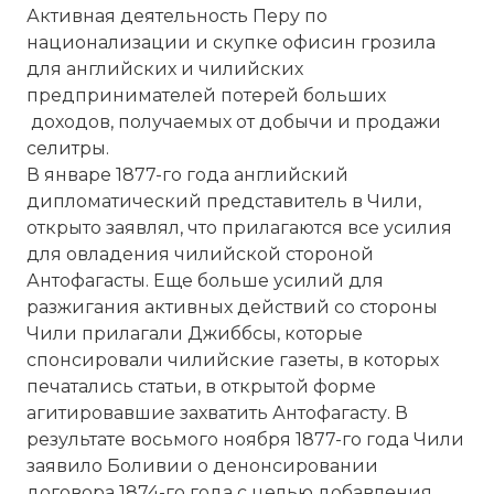
Активная деятельность Перу по
национализации и скупке офисин грозила
для английских и чилийских
предпринимателей потерей больших
доходов, получаемых от добычи и продажи
селитры.
В январе 1877-го года английский
дипломатический представитель в Чили,
открыто заявлял, что прилагаются все усилия
для овладения чилийской стороной
Антофагасты. Еще больше усилий для
разжигания активных действий со стороны
Чили прилагали Джиббсы, которые
спонсировали чилийские газеты, в которых
печатались статьи, в открытой форме
агитировавшие захватить Антофагасту. В
результате восьмого ноября 1877-го года Чили
заявило Боливии о денонсировании
договора 1874-го года с целью добавления