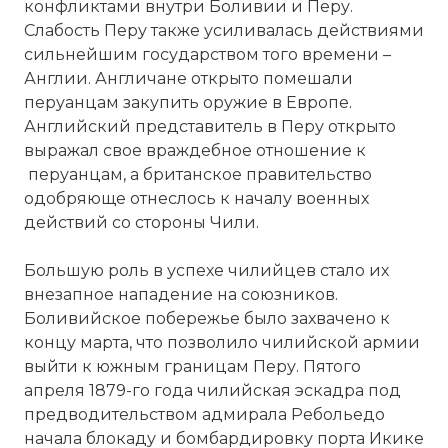
конфликтами внутри Боливии и Перу.
Слабость Перу также усиливалась действиями
сильнейшим государством того времени –
Англии. Англичане открыто помешали
перуанцам закупить оружие в Европе.
Английский представитель в Перу открыто
выражал свое враждебное отношение к
перуанцам, а британское правительство
одобряюще отнеслось к началу военных
действий со стороны Чили.
Большую роль в успехе чилийцев стало их
внезапное нападение на союзников.
Боливийское побережье было захвачено к
концу марта, что позволило чилийской армии
выйти к южным границам Перу. Пятого
апреля 1879-го года чилийская эскадра под
предводительством адмирала Ребольедо
начала блокаду и бомбардировку порта Икике