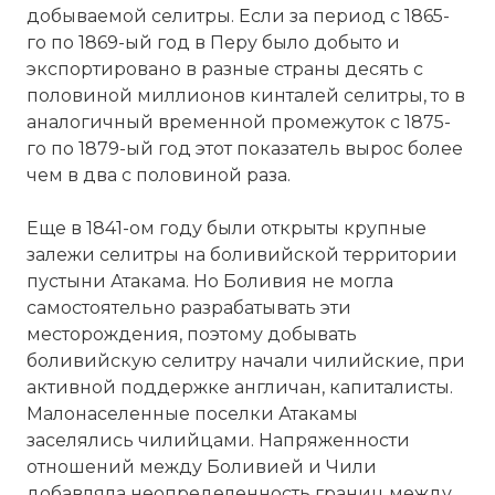
добываемой селитры. Если за период с 1865-
го по 1869-ый год в Перу было добыто и
экспортировано в разные страны десять с
половиной миллионов кинталей селитры, то в
аналогичный временной промежуток с 1875-
го по 1879-ый год этот показатель вырос более
чем в два с половиной раза.
Еще в 1841-ом году были открыты крупные
залежи селитры на боливийской территории
пустыни Атакама. Но Боливия не могла
самостоятельно разрабатывать эти
месторождения, поэтому добывать
боливийскую селитру начали чилийские, при
активной поддержке англичан, капиталисты.
Малонаселенные поселки Атакамы
заселялись чилийцами. Напряженности
отношений между Боливией и Чили
добавляла неопределенность границ между