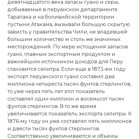
девятнадцатого века запасы гуано и серы,
добываемые в перуанском департаменте
Тарапака и на боливийской территории
пустыни Атакама, вызывали большую скрытую
зависть у правительства Чили, не владевшей
большим количество м столь же значимых
месторождений. По мере истощения запасов
гуано, главным экспортным продуктом и
важнейшим источником доходов для Перу
становится селитра. Если еще в 1873-ем году
экспорт перуанского гуано составил два
миллиона четыреста тысяч фунтов стерлингов,
то уже через пять лет этот показатель
составлял один миллион и восемьсот тысяч
фунтов стерлингов. В то же время
увеличивается показатель экспорта селитры. К
1876-му году он уже составлял пять миллионов
и двести тысяч фунтов стерлингов.
Соответственно увеличиваются и объемы