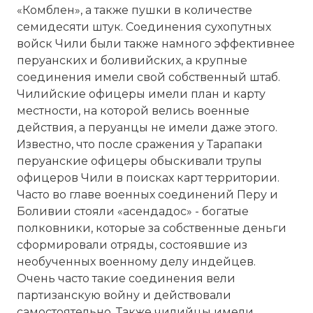
«Комблен», а также пушки в количестве
семидесяти штук. Соединения сухопутных
войск Чили были также намного эффективнее
перуанских и боливийских, а крупные
соединения имели свой собственный штаб.
Чилийские офицеры имели план и карту
местности, на которой велись военные
действия, а перуанцы не имели даже этого.
Известно, что после сражения у Тарапаки
перуанские офицеры обыскивали трупы
офицеров Чили в поисках карт территории.
Часто во главе военных соединений Перу и
Боливии стояли «асендадос» - богатые
полковники, которые за собственные деньги
сформировали отряды, состоявшие из
необученных военному делу индейцев.
Очень часто такие соединения вели
партизанскую войну и действовали
самостоятельно. Также чилийцы имели