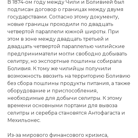
В 1874-ом году между Чили и Боливией был
подписан договор о границах между двумя
государствами. Согласно этому документу,
новые границы проходили по двадцать
четвертой параллели южной широты. При
этом в зоне между двадцать третьей и
двадцать четвертой параллелью чилийские
предприниматели могли свободно добывать
селитру, но экспортные пошлины собирала
Боливия. К тому же чилийцы получили
возможность ввозить на территорию Боливию
без сбора пошлины продукты питания, а также
оборудование и приспособления,
необходимые для добычи селитры. К этому
времени основными портами для вывоза
селитры и серебра становятся Антофагаста и
Мехильонес.
Из-за мирового финансового кризиса,