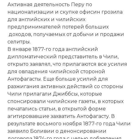
Активная деятельность Перу по
национализации и скупке офисин грозила
для английских и чилийских
предпринимателей потерей больших
доходов, получаемых от добычи и продажи
селитры.
В январе 1877-го года английский
дипломатический представитель в Чили,
открыто заявлял, что прилагаются все усилия
для овладения чилийской стороной
Антофагасты. Еще больше усилий для
разжигания активных действий со стороны
Чили прилагали Джиббсы, которые
спонсировали чилийские газеты, в которых
печатались статьи, в открытой форме
агитировавшие захватить Антофагасту. В
результате восьмого ноября 1877-го года Чили
заявило Боливии о денонсировании
договора 1874-го года с целью добавления