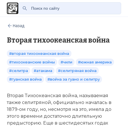
Назад
Вторая тихоокеанская война
#вторая тихоокеанская война
#тихоокеанские войны
#чили
#южная америка
#селитра
#атакама
#селитряная война
#гуанская война
#война за гуано и селитру
Вторая Тихоокеанская война, называемая
также селитряной, официально началась в
1879-ом году, но, несмотря на это, имела до
этого времени достаточно длительную
предысторию. Еще в шестидесятых годах