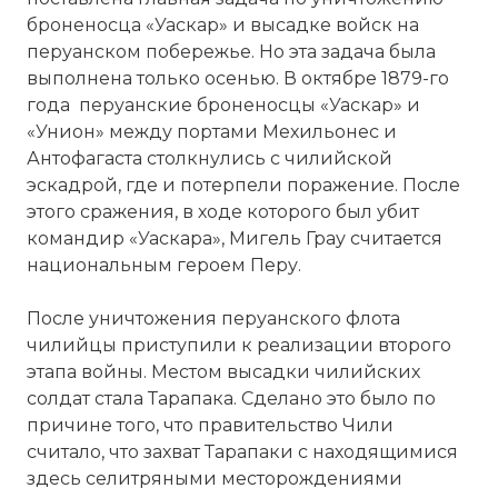
броненосца «Уаскар» и высадке войск на
перуанском побережье. Но эта задача была
выполнена только осенью. В октябре 1879-го
года перуанские броненосцы «Уаскар» и
«Унион» между портами Мехильонес и
Антофагаста столкнулись с чилийской
эскадрой, где и потерпели поражение. После
этого сражения, в ходе которого был убит
командир «Уаскара», Мигель Грау считается
национальным героем Перу.
После уничтожения перуанского флота
чилийцы приступили к реализации второго
этапа войны. Местом высадки чилийских
солдат стала Тарапака. Сделано это было по
причине того, что правительство Чили
считало, что захват Тарапаки с находящимися
здесь селитряными месторождениями