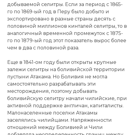
добываемой селитры. Если за период с 1865-
го по 1869-ый год в Перу было добыто и
экспортировано в разные страны десять с
половиной миллионов кинталей селитры, то в
аналогичный временной промежуток с 1875-
го по 1879-ый год этот показатель вырос более
чем в два с половиной раза.
Еще в 1841-ом году были открыты крупные
залежи селитры на боливийской территории
пустыни Атакама. Но Боливия не могла
самостоятельно разрабатывать эти
месторождения, поэтому добывать
боливийскую селитру начали чилийские, при
активной поддержке англичан, капиталисты.
Малонаселенные поселки Атакамы
заселялись чилийцами. Напряженности
отношений между Боливией и Чили
добавляла неопределенность границ между