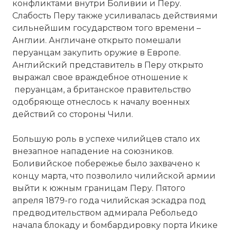
конфликтами внутри Боливии и Перу.
Слабость Перу также усиливалась действиями
сильнейшим государством того времени –
Англии. Англичане открыто помешали
перуанцам закупить оружие в Европе.
Английский представитель в Перу открыто
выражал свое враждебное отношение к
перуанцам, а британское правительство
одобряюще отнеслось к началу военных
действий со стороны Чили.
Большую роль в успехе чилийцев стало их
внезапное нападение на союзников.
Боливийское побережье было захвачено к
концу марта, что позволило чилийской армии
выйти к южным границам Перу. Пятого
апреля 1879-го года чилийская эскадра под
предводительством адмирала Ребольедо
начала блокаду и бомбардировку порта Икике