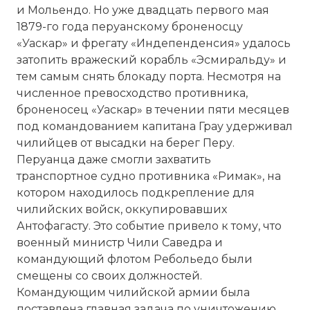
и Мольендо. Но уже двадцать первого мая
1879-го года перуанскому броненосцу
«Уаскар» и фрегату «Индепенденсия» удалось
затопить вражеский корабль «Эсмиральду» и
тем самым снять блокаду порта. Несмотря на
численное превосходство противника,
броненосец «Уаскар» в течении пяти месяцев
под командованием капитана Грау удерживал
чилийцев от высадки на берег Перу.
Перуанца даже смогли захватить
транспортное судно противника «Римак», на
котором находилось подкрепление для
чилийских войск, оккупировавших
Антофагасту. Это событие привело к тому, что
военный министр Чили Саведра и
командующий флотом Ребольедо были
смещены со своих должностей.
Командующим чилийской армии была
поставлена главная задача по уничтожению