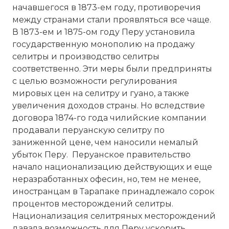
начавшегося в 1873-ем году, противоречия
между странами стали проявляться все чаще.
В 1873-ем и 1875-ом году Перу установила
государственную монополию на продажу
селитры и производство селитры
соответственно. Эти меры были предприняты
с целью возможности регулирования
мировых цен на селитру и гуано, а также
увеличения доходов страны. Но вследствие
договора 1874-го года чилийские компании
продавали перуанскую селитру по
заниженной цене, чем наносили немалый
убыток Перу. Перуанское правительство
начало национализацию действующих и еще
неразработанных офесин, но, тем не менее,
иностранцам в Тарапаке принадлежало сорок
процентов месторождений селитры.
Национализация селитряных месторождений
давала возможность для Перу ускорить