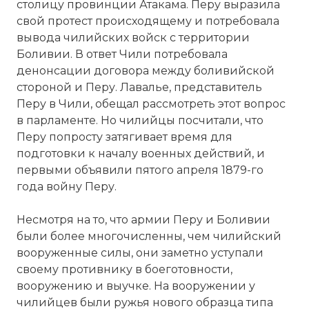
столицу провинции Атакама. Перу выразила
свой протест происходящему и потребовала
вывода чилийских войск с территории
Боливии. В ответ Чили потребовала
денонсации договора между боливийской
стороной и Перу. Лавалье, представитель
Перу в Чили, обещал рассмотреть этот вопрос
в парламенте. Но чилийцы посчитали, что
Перу попросту затягивает время для
подготовки к началу военных действий, и
первыми объявили пятого апреля 1879-го
года войну Перу.
На вооружении у чилийцев были ружья
нового образца типа «Комблен», а также
Несмотря на то, что армии Перу и Боливии
пушки в количестве семидесяти штук.
были более многочисленны, чем чилийский
Фото статьи:
вооруженные силы, они заметно уступали
Вернуться в статью:
Вторая
своему противнику в боеготовности,
тихоокеанская война
вооружению и выучке. На вооружении у
чилийцев были ружья нового образца типа