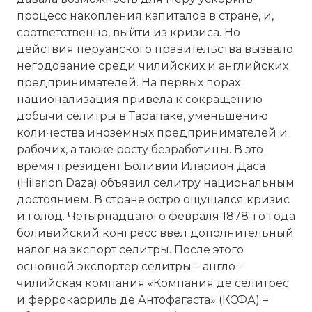
процесс накопления капиталов в стране, и,
соответственно, выйти из кризиса. Но
действия перуанского правительства вызвало
негодование среди чилийских и английских
предпринимателей. На первых порах
национализация привела к сокращению
добычи селитры в Тарапаке, уменьшению
количества иноземных предпринимателей и
рабочих, а также росту безработицы. В это
время президент Боливии Иларион Даса
(Hilarion Daza) объявил селитру национальным
достоянием. В стране остро ощущался кризис
и голод. Четырнадцатого февраля 1878-го года
боливийский конгресс ввел дополнительный
налог на экспорт селитры. После этого
основной экспортер селитры – англо -
чилийская компания «Компания де селитрес
и феррокарриль де Антофагаста» (КСФА) –