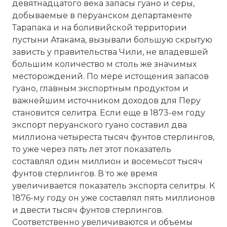
девятнадцатого века запасы гуано и серы,
добываемые в перуанском департаменте
Тарапака и на боливийской территории
пустыни Атакама, вызывали большую скрытую
зависть у правительства Чили, не владевшей
большим количество м столь же значимых
месторождений. По мере истощения запасов
гуано, главным экспортным продуктом и
важнейшим источником доходов для Перу
становится селитра. Если еще в 1873-ем году
экспорт перуанского гуано составил два
миллиона четыреста тысяч фунтов стерлингов,
то уже через пять лет этот показатель
составлял один миллион и восемьсот тысяч
фунтов стерлингов. В то же время
увеличивается показатель экспорта селитры. К
1876-му году он уже составлял пять миллионов
и двести тысяч фунтов стерлингов.
Соответственно увеличиваются и объемы