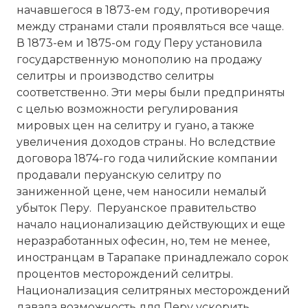
начавшегося в 1873-ем году, противоречия
между странами стали проявляться все чаще.
В 1873-ем и 1875-ом году Перу установила
государственную монополию на продажу
селитры и производство селитры
соответственно. Эти меры были предприняты
с целью возможности регулирования
мировых цен на селитру и гуано, а также
увеличения доходов страны. Но вследствие
договора 1874-го года чилийские компании
продавали перуанскую селитру по
заниженной цене, чем наносили немалый
убыток Перу. Перуанское правительство
начало национализацию действующих и еще
неразработанных офесин, но, тем не менее,
иностранцам в Тарапаке принадлежало сорок
процентов месторождений селитры.
Национализация селитряных месторождений
давала возможность для Перу ускорить