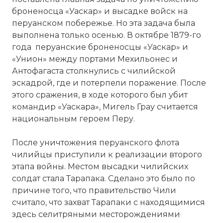
броненосца «Уаскар» и высадке войск на
перуанском побережье. Но эта задача была
выполнена только осенью. В октябре 1879-го
года перуанские броненосцы «Уаскар» и
«Унион» между портами Мехильонес и
Антофагаста столкнулись с чилийской
эскадрой, где и потерпели поражение. После
этого сражения, в ходе которого был убит
командир «Уаскара», Мигель Грау считается
национальным героем Перу.
После уничтожения перуанского флота
чилийцы приступили к реализации второго
этапа войны. Местом высадки чилийских
солдат стала Тарапака. Сделано это было по
причине того, что правительство Чили
считало, что захват Тарапаки с находящимися
здесь селитряными месторождениями