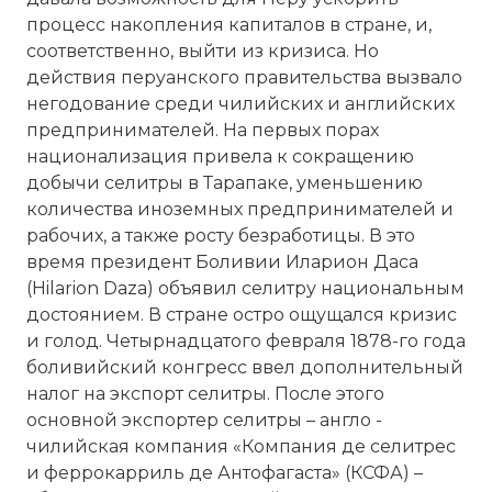
процесс накопления капиталов в стране, и,
соответственно, выйти из кризиса. Но
действия перуанского правительства вызвало
негодование среди чилийских и английских
предпринимателей. На первых порах
национализация привела к сокращению
добычи селитры в Тарапаке, уменьшению
количества иноземных предпринимателей и
рабочих, а также росту безработицы. В это
время президент Боливии Иларион Даса
(Hilarion Daza) объявил селитру национальным
достоянием. В стране остро ощущался кризис
и голод. Четырнадцатого февраля 1878-го года
боливийский конгресс ввел дополнительный
налог на экспорт селитры. После этого
основной экспортер селитры – англо -
чилийская компания «Компания де селитрес
и феррокарриль де Антофагаста» (КСФА) –