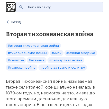
Назад
Вторая тихоокеанская война
#вторая тихоокеанская война
#тихоокеанские войны
#чили
#южная америка
#селитра
#атакама
#селитряная война
#гуанская война
#война за гуано и селитру
Вторая Тихоокеанская война, называемая
также селитряной, официально началась в
1879-ом году, но, несмотря на это, имела до
этого времени достаточно длительную
предысторию. Еще в шестидесятых годах