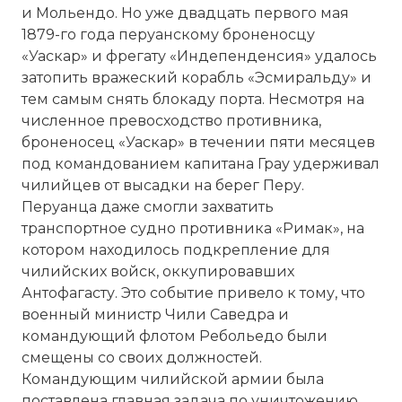
и Мольендо. Но уже двадцать первого мая
1879-го года перуанскому броненосцу
«Уаскар» и фрегату «Индепенденсия» удалось
затопить вражеский корабль «Эсмиральду» и
тем самым снять блокаду порта. Несмотря на
численное превосходство противника,
броненосец «Уаскар» в течении пяти месяцев
под командованием капитана Грау удерживал
чилийцев от высадки на берег Перу.
Перуанца даже смогли захватить
транспортное судно противника «Римак», на
котором находилось подкрепление для
чилийских войск, оккупировавших
Антофагасту. Это событие привело к тому, что
военный министр Чили Саведра и
командующий флотом Ребольедо были
смещены со своих должностей.
Командующим чилийской армии была
поставлена главная задача по уничтожению