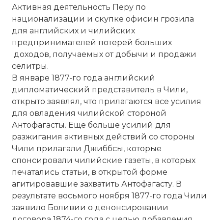
Активная деятельность Перу по
национализации и скупке офисин грозила
для английских и чилийских
предпринимателей потерей больших
доходов, получаемых от добычи и продажи
селитры.
В январе 1877-го года английский
дипломатический представитель в Чили,
открыто заявлял, что прилагаются все усилия
для овладения чилийской стороной
Антофагасты. Еще больше усилий для
разжигания активных действий со стороны
Чили прилагали Джиббсы, которые
спонсировали чилийские газеты, в которых
печатались статьи, в открытой форме
агитировавшие захватить Антофагасту. В
результате восьмого ноября 1877-го года Чили
заявило Боливии о денонсировании
договора 1874-го года с целью добавления