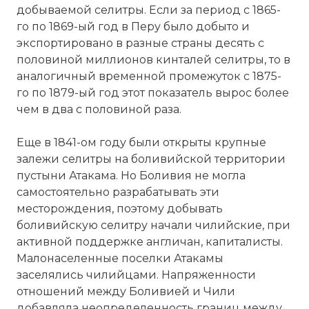
добываемой селитры. Если за период с 1865-
го по 1869-ый год в Перу было добыто и
экспортировано в разные страны десять с
половиной миллионов кинталей селитры, то в
аналогичный временной промежуток с 1875-
го по 1879-ый год этот показатель вырос более
чем в два с половиной раза.
Еще в 1841-ом году были открыты крупные
залежи селитры на боливийской территории
пустыни Атакама. Но Боливия не могла
самостоятельно разрабатывать эти
месторождения, поэтому добывать
боливийскую селитру начали чилийские, при
активной поддержке англичан, капиталисты.
Малонаселенные поселки Атакамы
заселялись чилийцами. Напряженности
отношений между Боливией и Чили
добавляла неопределенность границ между