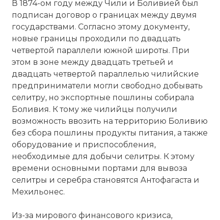
В 1874-ом году между Чили и Боливией был
подписан договор о границах между двумя
государствами. Согласно этому документу,
новые границы проходили по двадцать
четвертой параллели южной широты. При
этом в зоне между двадцать третьей и
двадцать четвертой параллелью чилийские
предприниматели могли свободно добывать
селитру, но экспортные пошлины собирала
Боливия. К тому же чилийцы получили
возможность ввозить на территорию Боливию
без сбора пошлины продукты питания, а также
оборудование и приспособления,
необходимые для добычи селитры. К этому
времени основными портами для вывоза
селитры и серебра становятся Антофагаста и
Мехильонес.
Из-за мирового финансового кризиса,