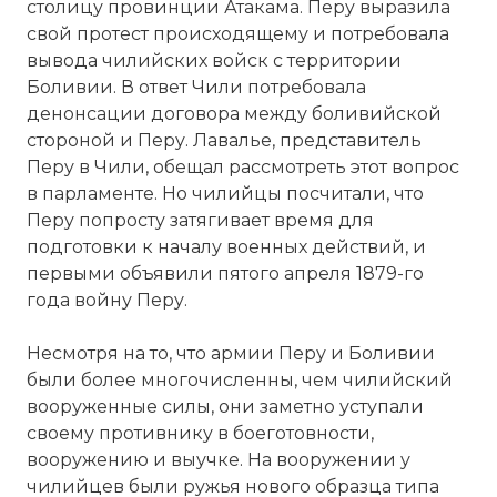
столицу провинции Атакама. Перу выразила
свой протест происходящему и потребовала
вывода чилийских войск с территории
Боливии. В ответ Чили потребовала
денонсации договора между боливийской
стороной и Перу. Лавалье, представитель
Перу в Чили, обещал рассмотреть этот вопрос
в парламенте. Но чилийцы посчитали, что
Перу попросту затягивает время для
подготовки к началу военных действий, и
Бой при Мирафлорес, Вторая
первыми объявили пятого апреля 1879-го
Тихоокеанская война 1879-1883 гг.
года войну Перу.
Фото статьи:
Вернуться в статью:
Вторая
Несмотря на то, что армии Перу и Боливии
тихоокеанская война
были более многочисленны, чем чилийский
вооруженные силы, они заметно уступали
своему противнику в боеготовности,
вооружению и выучке. На вооружении у
чилийцев были ружья нового образца типа