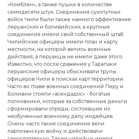
«Комблен», а также пушки в количестве
семидесяти штук. Соединения сухопутных
войск Чили были также намного эффективнее
перуанских и боливийских, а крупные
соединения имели свой собственный штаб.
Чилийские офицеры имели план и карту
местности, на которой велись военные
действия, а перуанцы не имели даже этого.
Известно, что после сражения у Тарапаки
перуанские офицеры обыскивали трупы
офицеров Чили в поисках карт территории.
Часто во главе военных соединений Перу и
Боливии стояли «асендадос» - богатые
полковники, которые за собственные деньги
сформировали отряды, состоявшие из
необученных военному делу индейцев.
Очень часто такие соединения вели
партизанскую войну и действовали
самостоятельно. Также чилийцы имели