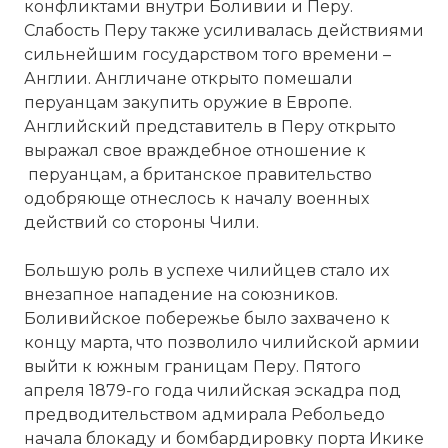
конфликтами внутри Боливии и Перу.
Слабость Перу также усиливалась действиями
сильнейшим государством того времени –
Англии. Англичане открыто помешали
перуанцам закупить оружие в Европе.
Английский представитель в Перу открыто
выражал свое враждебное отношение к
перуанцам, а британское правительство
одобряюще отнеслось к началу военных
действий со стороны Чили.
Большую роль в успехе чилийцев стало их
внезапное нападение на союзников.
Боливийское побережье было захвачено к
концу марта, что позволило чилийской армии
выйти к южным границам Перу. Пятого
апреля 1879-го года чилийская эскадра под
предводительством адмирала Ребольедо
начала блокаду и бомбардировку порта Икике