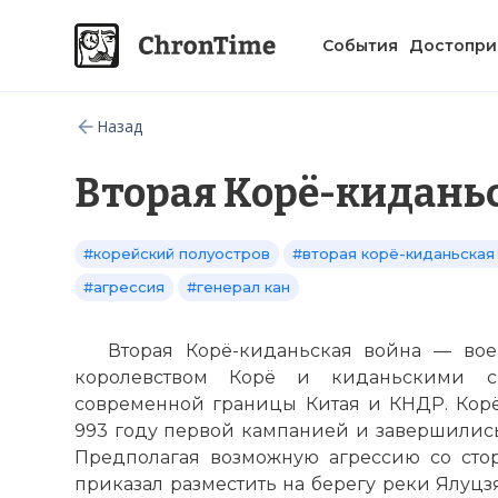
События
Достопри
Назад
Вторая Корё-кидань
#корейский полуостров
#вторая корё-киданьская
#агрессия
#генерал кан
Вторая Корё-киданьская война — во
королевством Корё и киданьскими с
современной границы Китая и КНДР. Кор
993 году первой кампанией и завершились 
Предполагая возможную агрессию со сто
приказал разместить на берегу реки Ялуцз