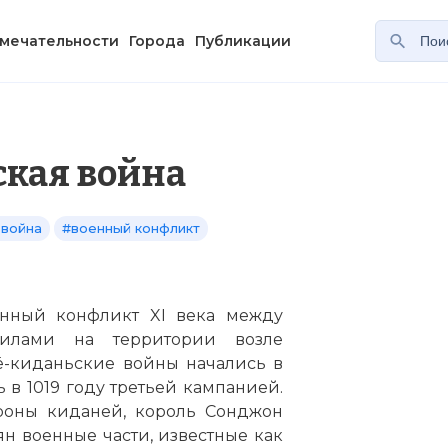
мечательности
Города
Публикации
ская война
 война
#военный конфликт
енный конфликт XI века между
илами на территории возле
ё-киданьские войны начались в
в 1019 году третьей кампанией.
роны киданей, король Сонджон
ян военные части, известные как