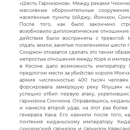
«Шесть Гарнизонов». Между реками Чхончх
массивные оборонительные сооружения
населённые пункты Ыйджу, Йончхон, Сончх
После того, как было закончено стро
возобновило дипломатические отношиния с
действия были восприняты с тревогой. 
отдать земли, занятые поселениями шести 
Сонджон отказался сделать это таким образ
непростые отношения между Корё и импери
в Кэсоне дало возможность императору 
предлогом мести за убийство короля Мокчх
армия численностью 400 тысяч человек
форсировала замёрзшую реку Ялуцзян на
успешно отбил первую атаку, укрепившис
гарнизона Сончхона. Оправившись, кидань
и нанесла второй удар, на этот раз боле
генерала Кана. Его казнили после того, к
почтения киданьскому императору. Кида
сунчхунский гарнизон и гарнизон Кваксан