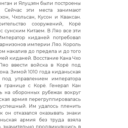
онган и Ялуцзян были построены
. Сейчас эти места занимают
он, Чхольсан, Кусон и Кваксан.
ительство сооружений, Корё
 сунским Китаем. В Ляо все эти
Император киданей потребовал
гарнизонов империи Ляо. Король
ом накалив до предела и до того
ей киданей. Восстание Кана Чхо
Ляо ввести войска в Корё под
она. Зимой 1010 года киданьская
 под управлением императора
 границе с Корё. Генерал Кан
ь на оборонных рубежах вокруг
ская армия перегруппировалась
е успешный. Им удалось пленить
ак он отказался оказывать знаки
ньская армия без труда взяла
а, значительно продвинувшись в