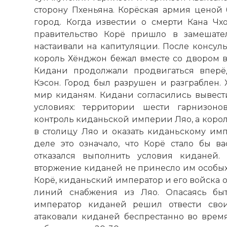
сторону Пхеньяна. Корёская армия ценой 
город. Когда известии о смерти Кана Чхо
правительство Корё пришло в замешател
настаивали на капитуляции. После консул
король Хёнджон бежал вместе со двором 
Кидани продолжали продвигаться вперёд
Кэсон. Город был разрушен и разграблен.
мир киданям. Кидани согласились вывест
условиях: территории шести гарнизон
контроль киданьской империи Ляо, а коро
в столицу Ляо и оказать киданьскому имп
деле это означало, что Корё стало бы 
отказался выполнить условия киданей.
вторжение киданей не принесло им особых
Корё, киданьский император и его войска 
линий снабжения из Ляо. Опасаясь быт
император киданей решил отвести сво
атаковали киданей беспрестанно во время