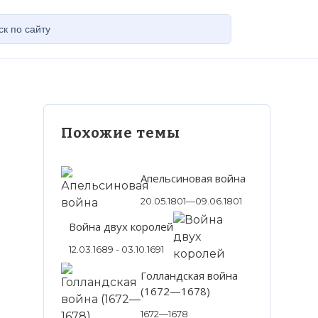
Похожие темы
Апельсиновая война
20.05.1801—09.06.1801
Война двух королей
12.03.1689 - 03.10.1691
Голландская война
(1672—1678)
1672—1678