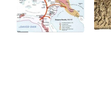
Рисунок сов
Иудейской в
Фото статьи: