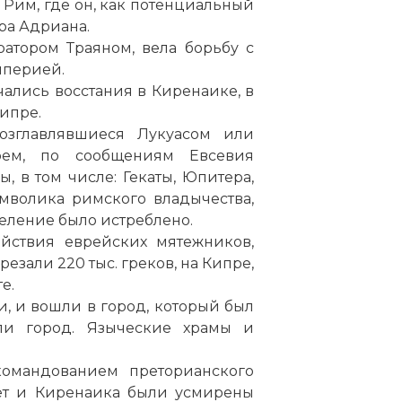
 в Рим, где он, как потенциальный
ра Адриана.
ратором Траяном, вела борьбу с
мперией.
ались восстания в Киренаике, в
Кипре.
возглавлявшиеся Лукуасом или
рем, по сообщениям Евсевия
, в том числе: Гекаты, Юпитера,
мволика римского владычества,
селение было истреблено.
йствия еврейских мятежников,
езали 220 тыс. греков, на Кипре,
е.
и
, и вошли в город, который был
и город. Языческие храмы и
омандованием преторианского
пет и Киренаика были усмирены