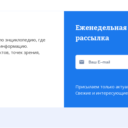
Еженедельная
рассылка
ю энциклопедию, где
 информацию.
тов, точек зрения,
Присылаем только актуа
Свежие и интересующие 