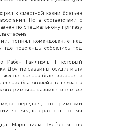
.
ворил к смертной казни братьев
сстания. Но, в соответствии с
казнен по специальному приказу
ла спасена.
ии, принял командование над
, где повстанцы собрались под
то Рабан Гамлиэль II, который
уку. Другие раввины, осудили эту
ожество евреев было казнено, а
 словах благоговейных похвал в
 кого римляне казнили в том же
муда передает, что римский
ий евреям, как раз в это время
дца Марцелием Турбоном, но