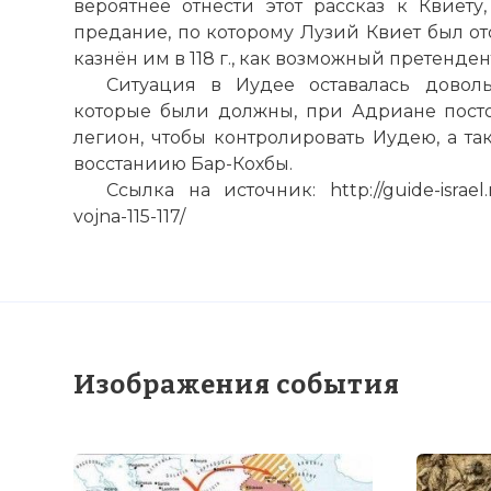
вероятнее отнести этот рассказ к Квиету
предание, по которому Лузий Квиет был о
казнён им в 118 г., как возможный претенден
Ситуация в Иудее оставалась довол
которые были должны, при Адриане пост
легион, чтобы контролировать Иудею, а т
восстаниию Бар-Кохбы.
Ссылка на источник: http://guide-israel.ru
vojna-115-117/
Изображения события
☓