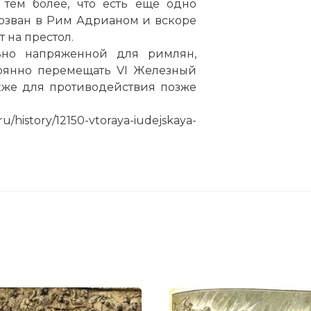
, тем более, что есть ещё одно
тозван в Рим Адрианом и вскоре
т на престол.
ьно напряженной для римлян,
оянно перемещать VI Железный
акже для противодействия позже
/history/12150-vtoraya-iudejskaya-