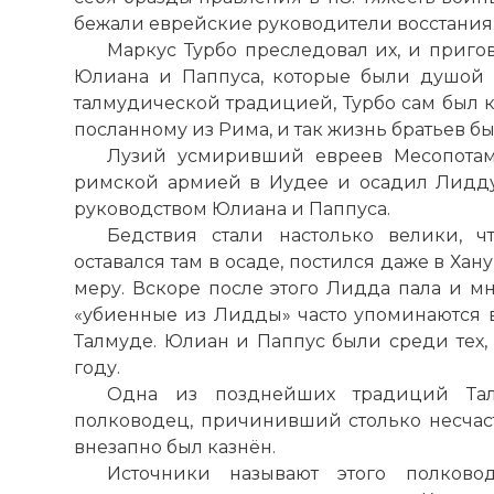
бежали еврейские руководители восстания
Маркус Турбо преследовал их, и приго
Юлиана и Паппуса, которые были душой во
талмудической традицией, Турбо сам был 
посланному из Рима, и так жизнь братьев бы
Лузий усмиривший евреев Месопотам
римской армией в Иудее и осадил Лидду
руководством Юлиана и Паппуса.
Бедствия стали настолько велики, ч
оставался там в осаде, постился даже в Хан
меру. Вскоре после этого Лидда пала и мн
«убиенные из Лидды» часто упоминаются в
Талмуде. Юлиан и Паппус были среди тех,
году.
Одна из позднейших традиций Тал
полководец, причинивший столько несчаст
внезапно был казнён.
Источники называют этого полково