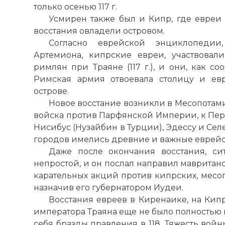
только осенью 117 г.
Усмирен также был и Кипр, где евреи
восстания овладели островом.
Согласно еврейской энциклопедии
Артемиона, кипрские евреи, участвовал
римлян при Траяне (117 г.), и они, как со
Римская армия отвоевала столицу и ев
острове.
Новое восстание возникли в Месопотамии
войска против Парфянской Империи, к Пер
Нисибус (Нузайбин в Турции), Эдессу и Сел
городов имелись древние и важные еврей
Даже после окончания восстания, си
непростой, и он послал направил мавританс
карательных акций против кипрских, месо
назначив его губернатором Иудеи.
Восстания евреев в Киренаике, на Кипр
императора Траяна еще не было полностью 
себя бразды правления в 118. Тяжесть вой