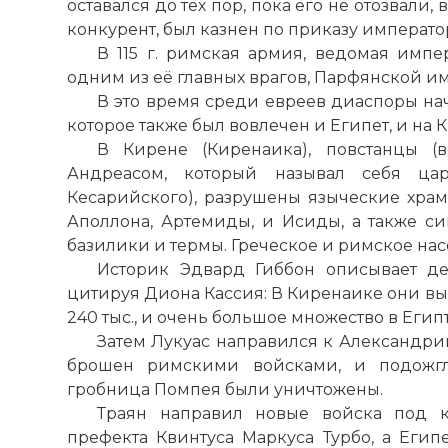
оставался до тех пор, пока его не отозвали,
конкурент, был казнен по приказу императо
В 115 г. римская армия, ведомая импе
одним из её главных врагов, Парфянской и
В это время среди евреев диаспоры нач
которое также был вовлечен и Египет, и на 
В Кирене (Киренаика), повстанцы (
Андреасом, который называл себя ца
Кесарийского), разрушены языческие храмы
Аполлона, Артемиды, и Исиды, а также си
базилики и термы. Греческое и римское на
Историк Эдвард Гиббон описывает де
цитируя Диона Кассия: В Киренаике они выр
240 тыс., и очень большое множество в Египт
Затем Лукуас направился к
Александри
брошен римскими войсками, и подожгл
гробница Помпея были уничтожены.
Траян направил новые войска под к
префекта Квинтуса Маркуса Турбо, а Еги