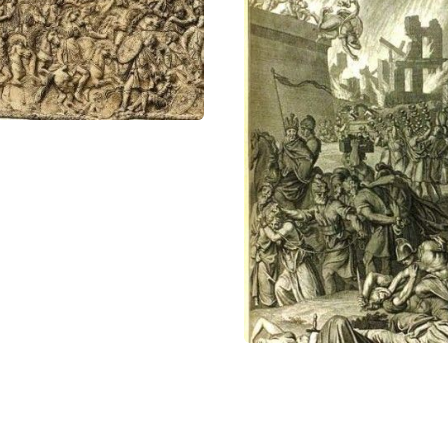
ременного художника И. Горелика (Израиль, Офра) –
ойны.