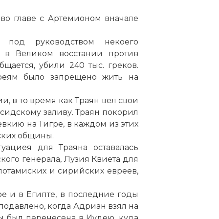
 во главе с Артемионом вначале
, под руководством некоего
и в Великом восстании против
общается, убили 240 тыс. греков.
реям было запрещено жить на
, в то время как Траян вел свои
сидскому заливу. Траян покорил
евкию на Тигре, в каждом из этих
ских общины.
туациея для Траяна оставалась
кого генерала, Лузия Квиета для
потамиских и сирийских евреев,
е и в Египте, в последние годы
подавлено, когда Адриан взял на
ны был перенесена в Иудею, куда