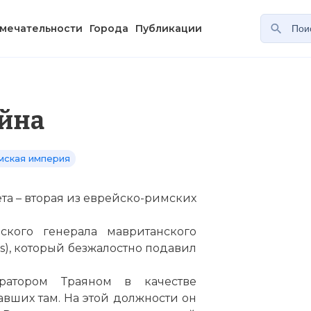
мечательности
Города
Публикации
ойна
мская империя
та – вторая из еврейско-римских
кого генерала мавританского
s), который безжалостно подавил
атором Траяном в качестве
вших там. На этой должности он