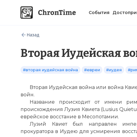
События
Достопри
Назад
Вторая Иудейская в
#вторая иудейская война
#евреи
#иудея
#ри
Вторая Иудейская война или война Квие
войн.
Название происходит от имени римс
происхождения Лузия Квиета (Lusius Quietu
еврейское восстание в Месопотамии.
Лузий Квиет был направлен импер
прокуратора в Иудею для усмирения восста