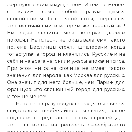
жертвуют своим имуществом. И тем не менее:
с каким само собой разумеющимся
спокойствием, без всякой позы, свершался
этот величайший в истории жертвенный акт!
Ни одна столица міра, которую доселе
покорял Наполеон, не оказывала ему такого
приема. Берлинцы стояли шпалерами, когда
тот вступал в город, и кланялись. Русские и на
себя и на врага нагоняли ужасы апокалипсиса.
При этом ни одна столица не имеет такого
значения для народа, как Москва для русских.
Она значит для него больше, чем Париж для
француза. Это священный город для русских.
И тем не менее!
Наполеон сразу почувствовал, что является
свидетелем необычайного явления, какое
когда-либо представало взору европейца, –
это был взрыв на редкость своеобразного
міроощущения, устремленного не на