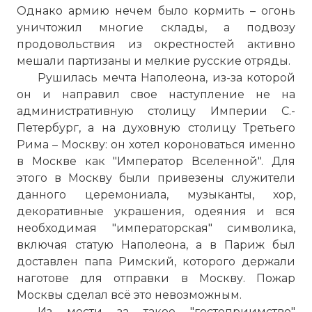
Однако армию нечем было кормить – огонь
уничтожил многие склады, а подвозу
продовольствия из окрестностей активно
мешали партизаны и мелкие русские отряды.
Рушилась мечта Наполеона, из-за которой
он и направил свое наступление не на
административную столицу Империи С.-
Петербург, а на духовную столицу Третьего
Рима – Москву: он хотел короноваться именно
в Москве как "Император Вселенной". Для
этого в Москву были привезены служители
данного церемониала, музыканты, хор,
декоративные украшения, одеяния и вся
необходимая "императорская" символика,
включая статую Наполеона, а в Париж был
доставлен папа Римский, которого держали
наготове для отправки в Москву. Пожар
Москвы сделал всё это невозможным.
Из мести за такое "гостеприимство"