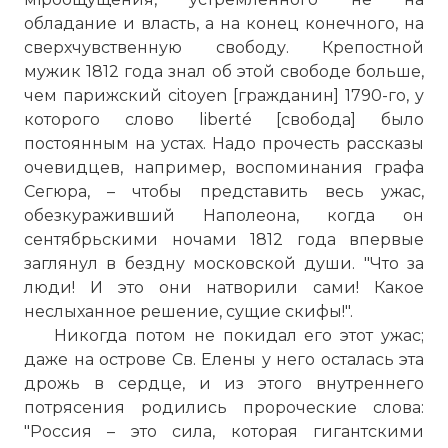
обладание и власть, а на конец конечного, на
сверхчувственную свободу. Крепостной
мужик 1812 года знал об этой свободе больше,
чем парижский citoyen [гражданин] 1790-го, у
которого слово liberté [свобода] было
постоянным на устах. Надо прочесть рассказы
очевидцев, например, воспоминания графа
Сегюра, – чтобы представить весь ужас,
обезкураживший Наполеона, когда он
сентябрьскими ночами 1812 года впервые
заглянул в бездну московской души. "Что за
люди! И это они натворили сами! Какое
неслыханное решение, сущие скифы!".
Никогда потом не покидал его этот ужас;
даже на острове Св. Елены у него осталась эта
дрожь в сердце, и из этого внутреннего
потрясения родились пророческие слова:
"Россия – это сила, которая гигантскими