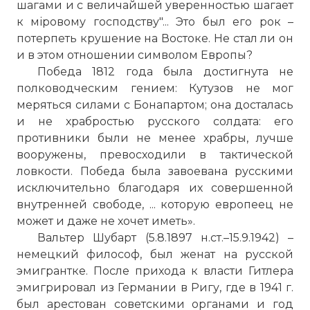
шагами и с величайшей уверенностью шагает
к міровому господству"... Это был его рок –
потерпеть крушение на Востоке. Не стал ли он
и в этом отношении символом Европы?
Победа 1812 года была достигнута не
полководческим гением: Кутузов не мог
меряться силами с Бонапартом; она досталась
и не храбростью русского солдата: его
противники были не менее храбры, лучше
вооружены, превосходили в тактической
ловкости. Победа была завоевана русскими
исключительно благодаря их совершенной
внутренней свободе, ... которую европеец не
может и даже не хочет иметь».
Вальтер Шубарт (5.8.1897 н.ст.–15.9.1942) –
немецкий философ, был женат на русской
эмигрантке. После прихода к власти Гитлера
эмигрировал из Германии в Ригу, где в 1941 г.
был арестован советскими органами и год