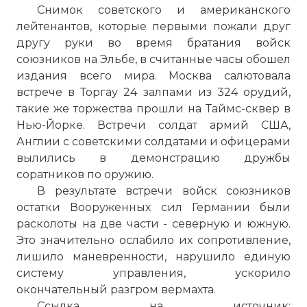
Снимок советского и американского
лейтенантов, которые первыми пожали друг
другу руки во время братания войск
На берегу Эльбы генерала Ходжеса
союзников на Эльбе, в считанные часы обошел
встретил генерал-майор Г В. Бакланов, 25
издания всего мира. Москва салютовала
апреля 1945 г
встрече в Торгау 24 залпами из 324 орудий,
Фото статьи:
такие же торжества прошли на
Таймс-сквер
в
Нью-Йорке. Встречи солдат армий США,
Англии с советскими солдатами и офицерами
вылились в демонстрацию дружбы
соратников по оружию.
В результате встречи войск союзников
остатки Вооруженных сил Германии были
расколоты на две части - северную и южную.
Это значительно ослабило их сопротивление,
лишило маневренности, нарушило единую
систему управления, ускорило
окончательный разгром вермахта.
Ссылка на источник: