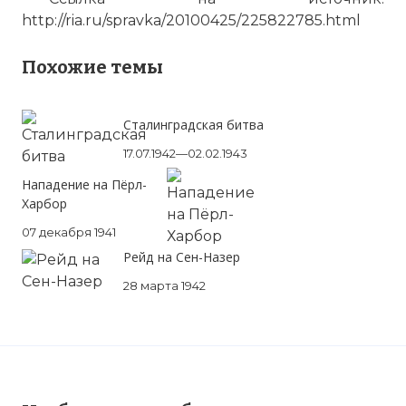
http://ria.ru/spravka/20100425/225822785.html
Похожие темы
Сталинградская битва
17.07.1942—02.02.1943
Нападение на Пёрл-
Харбор
07 декабря 1941
Рейд на Сен-Назер
28 марта 1942