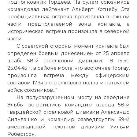
подполковник Гордеев. Патрулем союзников
командовал лейтенант Альберт Котцебу. Эта
неофициальная встреча произошла в южной
части предполагаемой зоны контакта, а
историческая встреча произошла в северной
части.
С советской стороны момент контакта был
определен боевым донесением от 25 апреля
штаба 58-й стрелковой дивизии: "В 15.30
25.04.45 г. в районе моста, что восточнее Торгау,
произошла встреча между офицерским
☓
составом 173‑го стрелкового полка и патрулем
войск союзников..."
На полуразрушенном мосту на середине
Эльбы встретились командир взвода 58-й
гвардейской стрелковой дивизии Александр
Сильвашко и командир разведгруппы 69-й
американской пехотной дивизии Уильям
Робертсон.