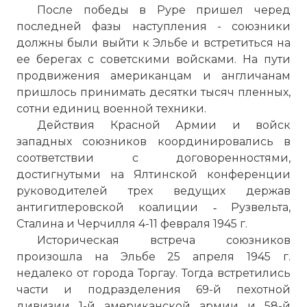
После победы в Руре пришел черед
последней фазы наступления - союзники
должны были выйти к Эльбе и встретиться на
ее берегах с советскими войсками. На пути
продвижения американцам и англичанам
пришлось принимать десятки тысяч пленных,
сотни единиц военной техники.
Действия Красной Армии и войск
западных союзников координировались в
соответствии с договоренностями,
достигнутыми на Ялтинской конференции
руководителей трех ведущих держав
антигитлеровской коалиции ‑ Рузвельта,
Сталина и Черчилля 4-11 февраля 1945 г.
Историческая встреча союзников
произошла на Эльбе 25 апреля 1945 г.
недалеко от города Торгау. Тогда встретились
части и подразделения 69-й пехотной
дивизии 1-й американской армии и 58-й