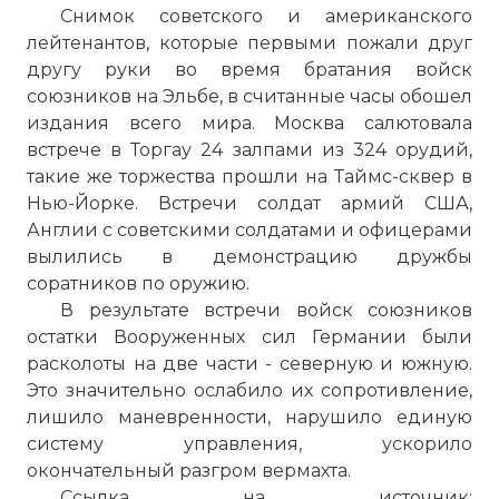
Снимок советского и американского
лейтенантов, которые первыми пожали друг
другу руки во время братания войск
союзников на Эльбе, в считанные часы обошел
издания всего мира. Москва салютовала
25 апреля 1945 года недалеко от города
встрече в Торгау 24 залпами из 324 орудий,
Торгау на реке Эльба войска 1-го
такие же торжества прошли на
Таймс-сквер
в
Украинского фронта армии СССР
Нью-Йорке. Встречи солдат армий США,
встретились с войсками 1-й армии США.
Англии с советскими солдатами и офицерами
В результате встречи войск союзников
вылились в демонстрацию дружбы
остатки вооружённых сил Германии
соратников по оружию.
были расколоты на две части —
В результате встречи войск союзников
северную и южную.
остатки Вооруженных сил Германии были
Фото статьи:
расколоты на две части - северную и южную.
Это значительно ослабило их сопротивление,
лишило маневренности, нарушило единую
систему управления, ускорило
окончательный разгром вермахта.
Ссылка на источник: