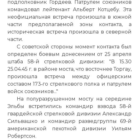
подполковник Гордеев. Патрулем союзников
командовал лейтенант Альберт Котцебу. Эта
неофициальная встреча произошла в южной
части предполагаемой зоны контакта, а
историческая встреча произошла в северной
части.
С советской стороны момент контакта был
определен боевым донесением от 25 апреля
штаба 58-й стрелковой дивизии: "В 15.30
25.04.45 г. в районе моста, что восточнее Торгау,
произошла встреча между офицерским
☓
составом 173‑го стрелкового полка и патрулем
войск союзников..."
На полуразрушенном мосту на середине
Эльбы встретились командир взвода 58-й
гвардейской стрелковой дивизии Александр
Сильвашко и командир разведгруппы 69-й
американской пехотной дивизии Уильям
Робертсон.