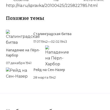
http://ria.ru/spravka/20100425/225822785.html
Похожие темы
Сталинградская битва
17.07.1942—02.02.1943
Нападение на Пёрл-
Харбор
07 декабря 1941
Рейд на Сен-Назер
28 марта 1942