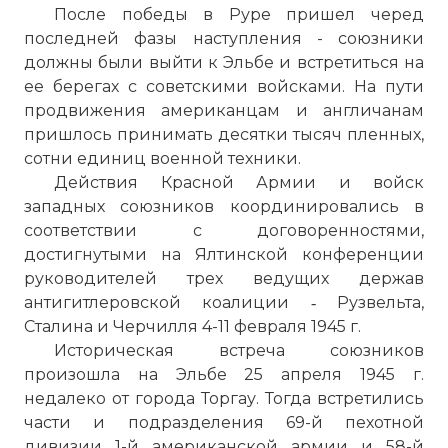
После победы в Руре пришел черед
последней фазы наступления - союзники
должны были выйти к Эльбе и встретиться на
ее берегах с советскими войсками. На пути
продвижения американцам и англичанам
пришлось принимать десятки тысяч пленных,
сотни единиц военной техники.
Действия Красной Армии и войск
западных союзников координировались в
соответствии с договоренностями,
достигнутыми на Ялтинской конференции
руководителей трех ведущих держав
антигитлеровской коалиции ‑ Рузвельта,
Сталина и Черчилля 4-11 февраля 1945 г.
Историческая встреча союзников
произошла на Эльбе 25 апреля 1945 г.
недалеко от города Торгау. Тогда встретились
части и подразделения 69-й пехотной
дивизии 1-й американской армии и 58-й