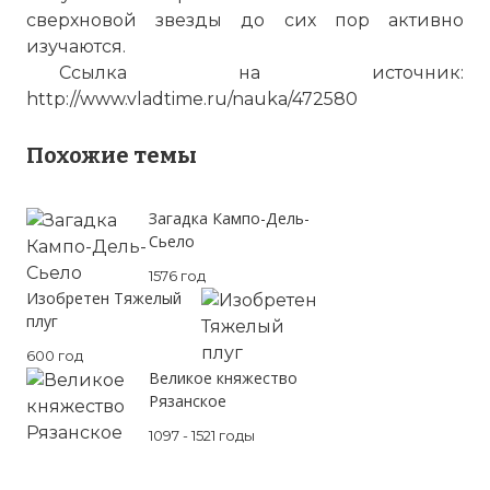
сверхновой звезды до сих пор активно
изучаются.
Ссылка на источник:
http://www.vladtime.ru/nauka/472580
Похожие темы
Загадка Кампо-Дель-
Supernova II (SN 1987A) 1988 NASA JPL Jet Propu
Сьело
Имя:
1576 год
Изобретен Тяжелый
Комментарий:
плуг
600 год
Проверочный код:
Великое княжество
Рязанское
1097 - 1521 годы