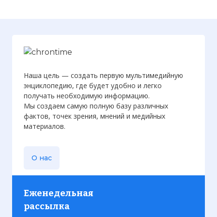
Наша цель — создать первую мультимедийную
энциклопедию, где будет удобно и легко
получать необходимую информацию.
Мы создаем самую полную базу различных
фактов, точек зрения, мнений и медийных
Вспышка сверхновой 1987A 24 февраля
материалов.
1987 года. Справа — та же область до
вспышки
Фото статьи:
О нас
Еженедельная
рассылка